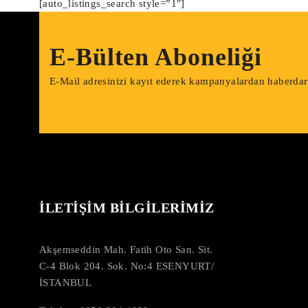
[auto_listings_search style=”1″]
E-Bülten Aboneliği
E-Mail adresinizi kayıt ederek kampanyalardan haberdar o
İLETİŞİM BİLGİLERİMİZ
Akşemseddin Mah. Fatih Oto San. Sit.
C-4 Blok 204. Sok. No:4 ESENYURT/
İSTANBUL