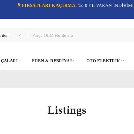
FIRSATLARI KAÇIRMA:
%50 YE VARAN İNDİRİM
RÇALARI
FREN & DEBRIYAJ
OTO ELEKTRIK
Listings