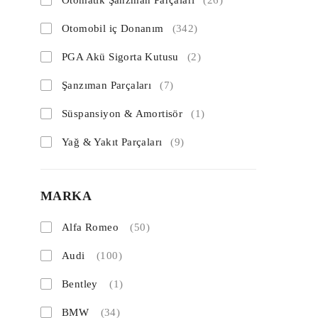
Otomatik Şanzman Parçaları
(26)
Otomobil iç Donanım
(342)
PGA Akü Sigorta Kutusu
(2)
Şanzıman Parçaları
(7)
Süspansiyon & Amortisör
(1)
Yağ & Yakıt Parçaları
(9)
MARKA
Alfa Romeo
(50)
Audi
(100)
Bentley
(1)
BMW
(34)