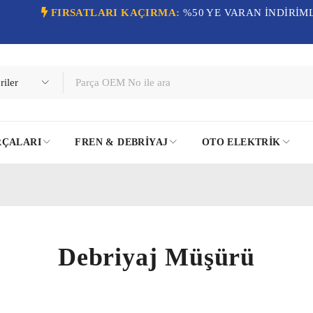
FIRSATLARI KAÇIRMA:
%50 YE VARAN İNDİRİM
RÇALARI
FREN & DEBRIYAJ
OTO ELEKTRIK
Debriyaj Müşürü