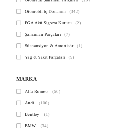
Otomatik Şanzman Parçaları
(26)
Otomobil iç Donanım
(342)
PGA Akü Sigorta Kutusu
(2)
Şanzıman Parçaları
(7)
Süspansiyon & Amortisör
(1)
Yağ & Yakıt Parçaları
(9)
MARKA
Alfa Romeo
(50)
Audi
(100)
Bentley
(1)
BMW
(34)