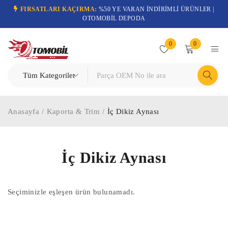
FIRSATLARI KAÇIRMA:
%50 YE VARAN İNDİRİMLİ ÜRÜNLER |
OTOMOBİL DEPODA
0
0
Anasayfa
/
Kaporta & Trim
/
İç Dikiz Aynası
İç Dikiz Aynası
Seçiminizle eşleşen ürün bulunamadı.