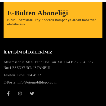
E-Bülten Aboneliği
E-Mail adresinizi kayıt ederek kampanyalardan haberdar
olabilirsiniz.
İLETİŞİM BİLGİLERİMİZ
Akşemseddin Mah. Fatih Oto San. Sit. C-4 Blok 204. Sok.
No:4 ESENYURT/ İSTANBUL
Telefon:
0850 304 4922
E-Posta:
info@otomobildepo.com