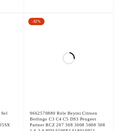
-32%
 Sol
9662570880 Röle Beyini Citroen
Berlingo C3 C4 C5 DS3 Peugeot
405SX
Partner RCZ 207 308 3008 5008 508
1.6 2.0 HDI 6500EJ 018010953