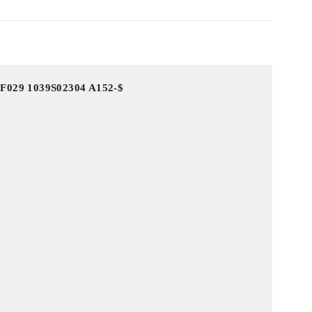
4F029 1039S02304 A152-$