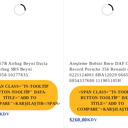
7R Airbag Beyni Dacia
Ateşleme Bobini Bmw DAF 
irbag SRS Beyni
Record Porsche 356 Renault 
058 10277835
0221124001 8BA12029 066
0854337600 111905105H
AN CLASS="TS-TOOLTIP
TTON-TOOLTIP" DATA-
<SPAN CLASS="TS-TOO
TITLE="ADD TO
BUTTON-TOOLTIP" DA
ARE">KARŞILAŞTIR</SPAN>
TITLE="ADD TO
COMPARE">KARŞILAŞTI
KDV
$
260,00
KDV