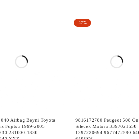
-17%
040 Airbag Beyni Toyota
9816172780 Peugeot 508 Ön
ris Fujitsu 1999-2005
Silecek Motoru 3397021550
830 231000-1830
1397220694 9677472580 6
040 XXX
6405SV