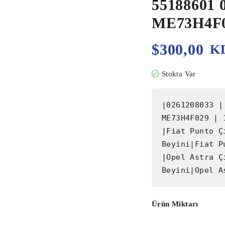
55188601 
ME73H4F0
$
300,00
K
Stokta Var
|0261208033 |
ME73H4F029 | 
|Fiat Punto Ç
Beyini|Fiat P
|Opel Astra Ç
Beyini|Opel A
Ürün Miktarı