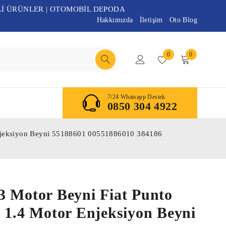
Lİ ÜRÜNLER | OTOMOBİL DEPODA
Hakkımızda
İletişim
Oto Blog
0
0
7/24 Whatsapp Destek
0850 304 4922
Enjeksiyon Beyni 55188601 00551886010 384186
3 Motor Beyni Fiat Punto
 1.4 Motor Enjeksiyon Beyni