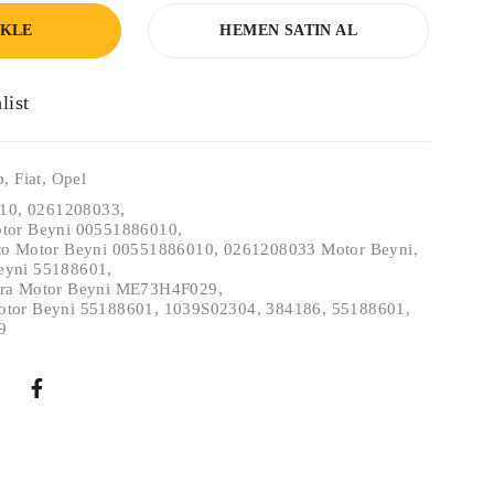
EKLE
HEMEN SATIN AL
o
,
Fiat
,
Opel
10
,
0261208033
,
tor Beyni 00551886010
,
to Motor Beyni 00551886010
,
0261208033 Motor Beyni
,
eyni 55188601
,
tra Motor Beyni ME73H4F029
,
otor Beyni 55188601
,
1039S02304
,
384186
,
55188601
,
9