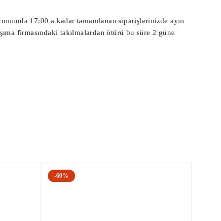
ni|

 durumunda 17:00 a kadar tamamlanan siparişlerinizde aynı
aşıma firmasındaki takılmalardan ötürü bu süre 2 güne
a Kutusu|Çıkma Sigorta Tablası|

ksiyon Beyni|

ksiyon Beyni|
-60%