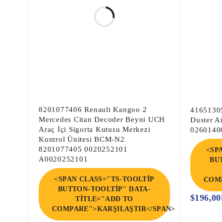
8201077406 Renault Kangoo 2
41651305
Mercedes Citan Decoder Beyni UCH
Duster A
Araç İçi Sigorta Kutusu Merkezi
0260140
Kontrol Ünitesi BCM-N2
8201077405 0020252101
<SP
A0020252101
BU
<SPAN CLASS="TS-TOOLTIP
COMP
BUTTON-TOOLTIP" DATA-
$
196,00
TITLE="ADD TO
COMPARE">KARŞILAŞTIR</SPAN>