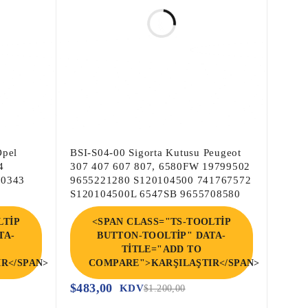
Opel
BSI-S04-00 Sigorta Kutusu Peugeot
4
307 407 607 807, 6580FW 19799502
50343
9655221280 S120104500 741767572
S120104500L 6547SB 9655708580
LTIP
<SPAN CLASS="TS-TOOLTIP
TA-
BUTTON-TOOLTIP" DATA-
TITLE="ADD TO
R</SPAN>
COMPARE">KARŞILAŞTIR</SPAN>
$
483,00
KDV
$
1.200,00