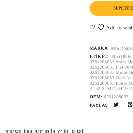
SEPETE 
MARKA
Alfa Rome
ETIKET:
005518860
0261208033 Astra Mo
0261208033 Fiat Pun
0261208033 Motor B
0261208033 Opel As
0261208033 Punto M
A152-$
,
ME73H4F02
OEM:
0261208033
PAYLAŞ
TESLİMAT BİLGİLERİ