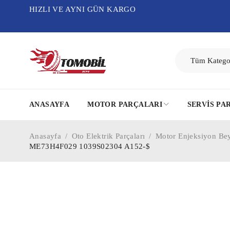
HIZLI VE AYNI GÜN KARGO
ANASAYFA
MOTOR PARÇALARI
SERVIS PA
Anasayfa
/
Oto Elektrik Parçaları
/
Motor Enjeksiyon Be
ME73H4F029 1039S02304 A152-$
-75%