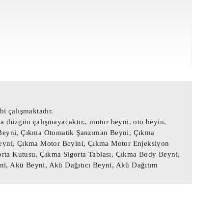
i çalışmaktadır.
ça düzgün çalışmayacaktır., motor beyni, oto beyin,
n Beyni, Çıkma Otomatik Şanzıman Beyni, Çıkma
eyni, Çıkma Motor Beyini, Çıkma Motor Enjeksiyon
rta Kutusu, Çıkma Sigorta Tablası, Çıkma Body Beyni,
, Akü Beyni, Akü Dağıtıcı Beyni, Akü Dağıtım
landığı gibi çalışmaktadır.

 takdirde parça düzgün çalışmayacaktır.
