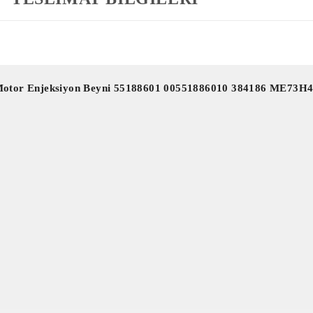
4 Motor Enjeksiyon Beyni 55188601 00551886010 384186 ME73H