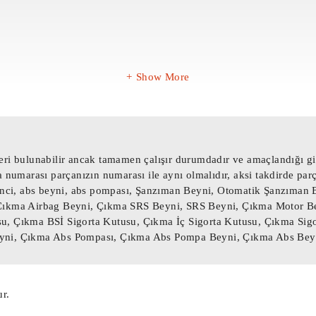
Show More
86010

F029



ri bulunabilir ancak tamamen çalışır durumdadır ve amaçlandığı gib
 numarası parçanızın numarası ile aynı olmalıdır, aksi takdirde par
yinci, abs beyni, abs pompası, Şanzıman Beyni, Otomatik Şanzıma
84186 / ME73H4F029 / 1039S02304 / A152-$

Çıkma Airbag Beyni, Çıkma SRS Beyni, SRS Beyni, Çıkma Motor B
r Beyni / 0261208033 Motor Beyni

, Çıkma BSİ Sigorta Kutusu, Çıkma İç Sigorta Kutusu, Çıkma Sigo
ni, Çıkma Abs Pompası, Çıkma Abs Pompa Beyni, Çıkma Abs Beyni
öğe.

nabilir ancak tamamen çalışır durumdadır ve amaç
ası parçanızın numarası ile aynı olmalıdır, aksi
r.