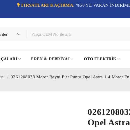
FIRSATLARI KAÇIRMA:
%50 YE VARAN İNDİRİM
RÇALARI
FREN & DEBRIYAJ
OTO ELEKTRIK
yni
/
0261208033 Motor Beyni Fiat Punto Opel Astra 1.4 Motor 
026120803
Opel Astra