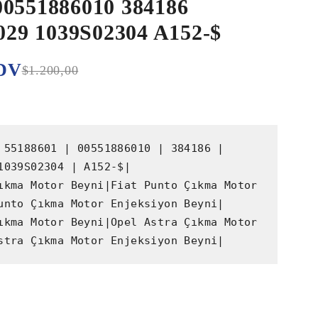
00551886010 384186
29 1039S02304 A152-$
DV
$
1.200,00
 55188601 | 00551886010 | 384186 | 
1039S02304 | A152-$|

ıkma Motor Beyni|Fiat Punto Çıkma Motor 
unto Çıkma Motor Enjeksiyon Beyni|

ıkma Motor Beyni|Opel Astra Çıkma Motor 
stra Çıkma Motor Enjeksiyon Beyni|