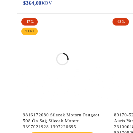
$
364,00
KDV
-17%
-68%
YENI
9816172680 Silecek Motoru Peugeot
89170-52
508 Ön Sağ Silecek Motoru
Auris Ya
3397021928 1397220695
2310001
8917052