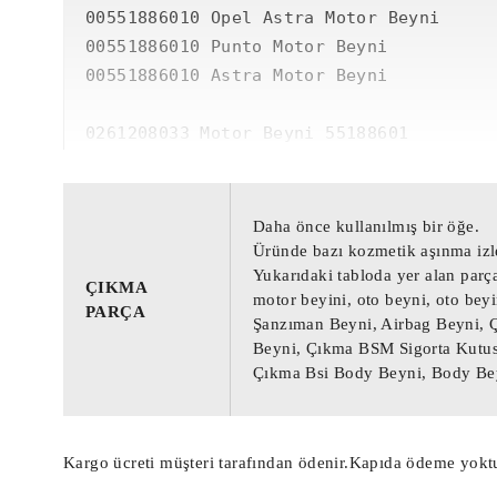
00551886010 Opel Astra Motor Beyni

00551886010 Punto Motor Beyni

00551886010 Astra Motor Beyni

0261208033 Motor Beyni 55188601

0261208033 Fiat Punto Motor Beyni 005518
0261208033 Opel Astra Motor Beyni ME73H4
0261208033 Punto Motor Beyni 55188601

Daha önce kullanılmış bir öğe.
0261208033 Astra Motor Beyni 00551886010
Üründe bazı kozmetik aşınma izle
Yukarıdaki tabloda yer alan parça
ÇIKMA
motor beyini, oto beyni, oto be
0261208033 / 55188601 / 00551886010 / 3
PARÇA
Şanzıman Beyni, Airbag Beyni, 
0261208033 Motor Beyni / 0261208033 Moto
Beyni, Çıkma BSM Sigorta Kutusu
Çıkma Bsi Body Beyni, Body Bey
 Daha önce kullanılmış bir 
ÇIKMA PARÇA :
Üründe bazı kozmetik aşınma izleri bulu
Yukarıdaki tabloda yer alan parça numar
Kargo ücreti müşteri tarafından ödenir.Kapıda ödeme yoktu