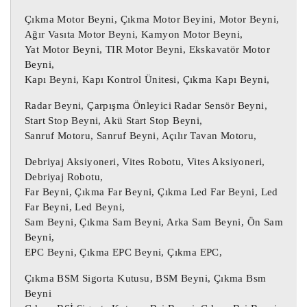
0265224011 Polo 4 Abs Beyni 6Q0907379H

Çıkma Motor Beyni, Çıkma Motor Beyini, Motor Beyni,
Ağır Vasıta Motor Beyni, Kamyon Motor Beyni,
0265900009 Abs Beyni / 0265900009 Abs 
Yat Motor Beyni, TIR Motor Beyni, Ekskavatör Motor
Beyni,
Beyni

Kapı Beyni, Kapı Kontrol Ünitesi, Çıkma Kapı Beyni,
0265900009 Abs Beyni / 0265900009 Abs 
Beyni

Radar Beyni, Çarpışma Önleyici Radar Sensör Beyni,
0265900009 / 6Q0907379D

Start Stop Beyni, Akü Start Stop Beyni,
Sanruf Motoru, Sanruf Beyni, Açılır Tavan Motoru,
6Q0614417D / 0265224011 / 6Q0907379H

Debriyaj Aksiyoneri, Vites Robotu, Vites Aksiyoneri,
 Daha önce kullanılmış bir 
ÇIKMA PARÇA :
Debriyaj Robotu,
öğe.

Far Beyni, Çıkma Far Beyni, Çıkma Led Far Beyni, Led
Far Beyni, Led Beyni,
Üründe bazı kozmetik aşınma izleri 
Sam Beyni, Çıkma Sam Beyni, Arka Sam Beyni, Ön Sam
bulunabilir ancak tamamen çalışır 
Beyni,
durumdadır ve amaçlandığı gibi 
EPC Beyni, Çıkma EPC Beyni, Çıkma EPC,
çalışmaktadır.

Çıkma BSM Sigorta Kutusu, BSM Beyni, Çıkma Bsm
Yukarıdaki tabloda yer alan parça 
Beyni
numarası parçanızın numarası ile aynı 