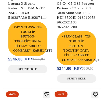
Laguna 3 Sigorta
C3 C4 C5 DS3 Peugeot
Kutusu N3 USMD-PTF
Partner RCZ 207 308
Fabia Abs Beyni, Fabia Çıkma Abs Pompa 
284B60014R
3008 5008 508 1.6 2.0
Beyni, Fabia Çıkma Abs Beyni,

519287A30 519287411
HDI 6500EJ 018010953
İbiza Abs Beyni, İbiza Çıkma Abs Pompa 
9652021180
9652021280
<SPAN CLASS="TS-
Beyni, İbiza Çıkma Abs Beyni,

TOOLTIP
Cordoba Abs Beyni, Cordoba Çıkma Abs 
BUTTON-
<SPAN CLASS="TS-
Pompa Beyni, Cordoba Çıkma Abs Beyni,

TOOLTIP" DATA-
TOOLTIP
Polo 4 Abs Beyni, Polo 4 Çıkma Abs Pompa 
TITLE="ADD TO
BUTTON-
COMPARE">KARŞILAŞTIR</SPAN>
TOOLTIP" DATA-
Beyni, Polo 4 Çıkma Abs Beyni,
TITLE="ADD TO
$
546,00
KDV
$
660,00
COMPARE">KARŞILAŞTIR<
$
244,00
KDV
$
360,00
SEPETE EKLE
SEPETE EKLE
-44%
-52%