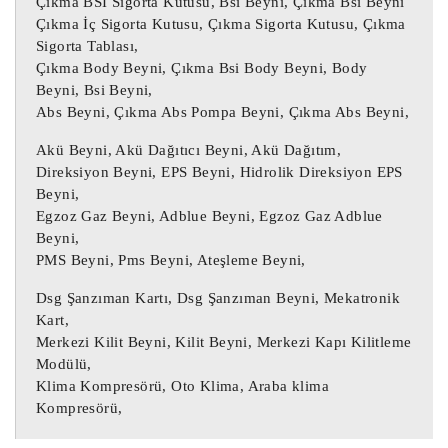
Çıkma BSİ Sigorta Kutusu, Bsi Beyni, Çıkma Bsi Beyni
olmalıdır, aksi takdirde parça düzgün 
Çıkma İç Sigorta Kutusu, Çıkma Sigorta Kutusu, Çıkma
çalışmayacaktır.

Sigorta Tablası,
Çıkma Body Beyni, Çıkma Bsi Body Beyni, Body
Motor beyni, Oto beyin, Motor beyini, 
Beyni, Bsi Beyni,
Abs Beyni, Çıkma Abs Pompa Beyni, Çıkma Abs Beyni,
Oto beyni, Oto beyinci, Abs beyni, Çıkma 
Abs beyni,

Akü Beyni, Akü Dağıtıcı Beyni, Akü Dağıtım,
Çıkma Motor Beyni, Çıkma Oto beyin, 
Direksiyon Beyni, EPS Beyni, Hidrolik Direksiyon EPS
Çıkma Motor beyini, Çıkma Oto beyni, 
Beyni,
Egzoz Gaz Beyni, Adblue Beyni, Egzoz Gaz Adblue
Çıkma Oto beyinci,

Beyni,
Motor Beyni, Çıkma Motor Beyni, 
PMS Beyni, Pms Beyni, Ateşleme Beyni,
Enjeksiyon Motor Beyni,

Dsg Şanzıman Kartı, Dsg Şanzıman Beyni, Mekatronik
Kart,
Şanzıman Beyni, Otomatik Şanzıman Beyni, 
Merkezi Kilit Beyni, Kilit Beyni, Merkezi Kapı Kilitleme
Çıkma Otomatik Şanzıman Beyni, Çıkma 
Modülü,
Şanzıman Beyni,

Klima Kompresörü, Oto Klima, Araba klima
Airbag Beyni, Çıkma Airbag Beyni, Çıkma 
Kompresörü,
SRS Beyni, SRS Beyni,
