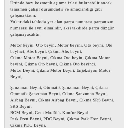
Üründe bazı kozmetik aşınma izleri bulunabilir ancak
6Q0614417D Seat Cordoba Abs Beyni

tamamen çalışır durumdadır ve amaçlandığı gibi
6Q0614417D VW Polo 4 Abs Beyni

çalışmaktadır.
Yukarıdaki tabloda yer alan parça numarası parçanızın
numarası ile aynı olmalıdır, aksi takdirde parça düzgün
0265224011 Skoda Fabia Abs Beyni

çalışmayacaktır.
0265224011 Seat İbiza Abs Beyni

0265224011 Seat Cordoba Abs Beyni

Motor beyni, Oto beyin, Motor beyini, Oto beyni, Oto
0265224011 VW Polo 4 Abs Beyni

beyinci, Abs beyni, Çıkma Abs beyni,
Çıkma Motor Beyni, Çıkma Oto beyin, Çıkma Motor
beyini, Çıkma Oto beyni, Çıkma Oto beyinci,
6Q0907379H Skoda Fabia Abs Beyni

Motor Beyni, Çıkma Motor Beyni, Enjeksiyon Motor
6Q0907379H Seat İbiza Abs Beyni

Beyni,
6Q0907379H Seat Cordoba Abs Beyni

Şanzıman Beyni, Otomatik Şanzıman Beyni, Çıkma
6Q0907379H VW Polo 4 Abs Beyni

Otomatik Şanzıman Beyni, Çıkma Şanzıman Beyni,
Airbag Beyni, Çıkma Airbag Beyni, Çıkma SRS Beyni,
0265900009 Abs Beyni 6Q0907379D

SRS Beyni,
6Q0614417D Fabia Abs Beyni 0265224011

BCM Beyni, Gem Modülü, Konfor Beyni
6Q0907379H İbiza Abs Beyni 0265900009

Park Fren Beyni, PDC Beyni, Çıkma Park Fren Beyni,
Çıkma PDC Beyni,
6Q0907379D Cordoba Abs Beyni 6Q0614417D
