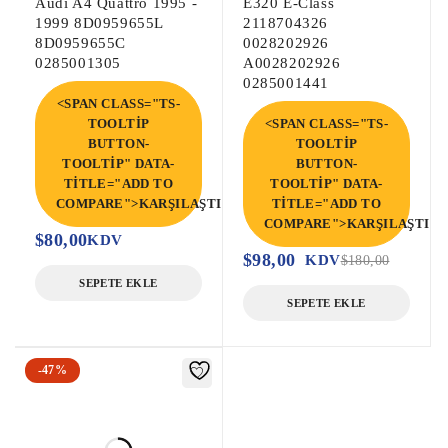
Audi A4 Quattro 1995 -
E320 E-Class
1999 8D0959655L
2118704326
8D0959655C
0028202926
0285001305
A0028202926
0285001441
<SPAN CLASS="TS-
TOOLTIP
<SPAN CLASS="TS-
BUTTON-
TOOLTIP
TOOLTIP" DATA-
BUTTON-
TITLE="ADD TO
TOOLTIP" DATA-
COMPARE">KARŞILAŞTIR</SPAN>
TITLE="ADD TO
COMPARE">KARŞILAŞTIR<
$
80,00
KDV
$
98,00
KDV
$
180,00
SEPETE EKLE
SEPETE EKLE
-47%