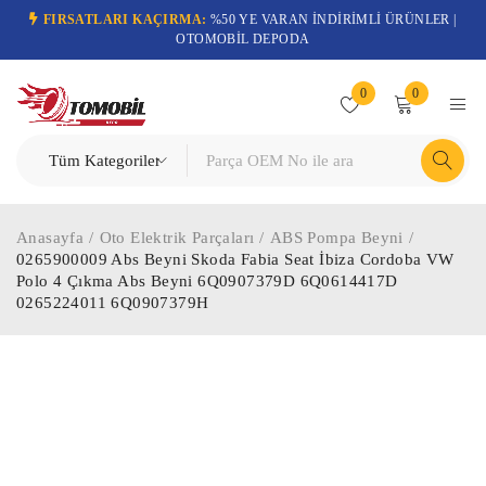
FIRSATLARI KAÇIRMA:
%50 YE VARAN İNDİRİMLİ ÜRÜNLER |
OTOMOBİL DEPODA
0
0
Anasayfa
/
Oto Elektrik Parçaları
/
ABS Pompa Beyni
/
0265900009 Abs Beyni Skoda Fabia Seat İbiza Cordoba VW
Polo 4 Çıkma Abs Beyni 6Q0907379D 6Q0614417D
0265224011 6Q0907379H
-70%