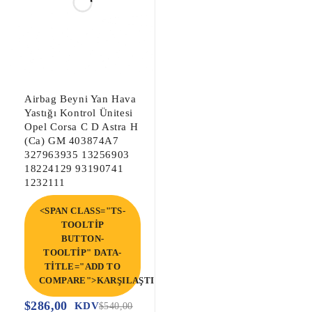
Airbag Beyni Yan Hava
Yastığı Kontrol Ünitesi
Opel Corsa C D Astra H
(Ca) GM 403874A7
327963935 13256903
18224129 93190741
1232111
<SPAN CLASS="TS-
TOOLTIP
BUTTON-
TOOLTIP" DATA-
TITLE="ADD TO
COMPARE">KARŞILAŞTIR</SPAN>
$
286,00
KDV
$
540,00