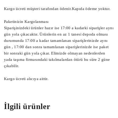
BCM Beyni, Gem Modülü, Konfor Beyni

Park Fren Beyni, PDC Beyni, Çıkma Park 
Kargo ücreti müşteri tarafından ödenir.Kapıda ödeme yoktur.
Fren Beyni, Çıkma PDC Beyni,

Paketinizin Kargolanması
Siparişinizdeki ürünler hazır ise 17:00 a kadarki siparişler aynı
Çıkma Motor Beyni, Çıkma Motor Beyini, 
gün yola çıkacaktır. Ürünlerin en az 1 tanesi depoda olması
Motor Beyni,

durumunda 17:00 a kadar tamamlanan siparişlerinizde aynı
Ağır Vasıta Motor Beyni, Kamyon Motor 
gün , 17:00 dan sonra tamamlanan siparişlerinizde ise paket
Beyni,

bir sonraki gün yola çıkar. Elimizde olmayan nedenlerden
Yat Motor Beyni, TIR Motor Beyni, 
yada taşıma firmasındaki takılmalardan ötürü bu süre 2 güne
Ekskavatör Motor Beyni,

çıkabilir.
Kapı Beyni, Kapı Kontrol Ünitesi, Çıkma 
Kapı Beyni,

Kargo ücreti alıcıya aittir.
Radar Beyni, Çarpışma Önleyici Radar 
Sensör Beyni,

İlgili ürünler
Start Stop Beyni, Akü Start Stop Beyni,

Sanruf Motoru, Sanruf Beyni, Açılır 