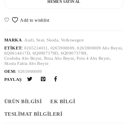
HEMEN SATIN AL
MARKA
Audi
,
Seat
,
Skoda
,
Volkswagen
ETIKET:
0265224011
,
0265900009
,
0265900009 Abs Beyni
,
6Q0614417D
,
6Q0907379D
,
6Q0907379H
,
Cordoba Abs Beyni
,
İbiza Abs Beyni
,
Polo 4 Abs Beyni
,
Skoda Fabia Abs Beyni
OEM:
0265900009
PAYLAŞ
ÜRÜN BILGISI
EK BILGI
TESLİMAT BİLGİLERİ