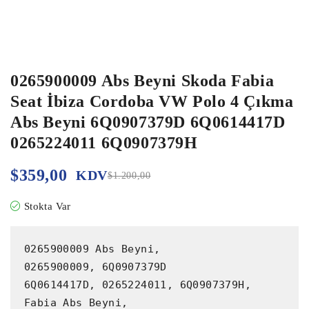
0265900009 Abs Beyni Skoda Fabia
Seat İbiza Cordoba VW Polo 4 Çıkma
Abs Beyni 6Q0907379D 6Q0614417D
0265224011 6Q0907379H
$
359,00
KDV
$
1.200,00
Stokta Var
0265900009 Abs Beyni,

0265900009, 6Q0907379D

6Q0614417D, 0265224011, 6Q0907379H,

Fabia Abs Beyni,
