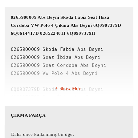
0265900009 Abs Beyni Skoda Fabia Seat İbiza 
Cordoba VW Polo 4 Çıkma Abs Beyni 6Q0907379D 
6Q0614417D 0265224011 6Q0907379H
0265900009 Skoda Fabia Abs Beyni

0265900009 Seat İbiza Abs Beyni

0265900009 Seat Cordoba Abs Beyni

0265900009 VW Polo 4 Abs Beyni

Show More
6Q0907379D Skoda Fabia Abs Beyni

6Q0907379D Seat İbiza Abs Beyni

6Q0907379D Seat Cordoba Abs Beyni

6Q0907379D VW Polo 4 Abs Beyni

ÇIKMA PARÇA
6Q0614417D Skoda Fabia Abs Beyni

Daha önce kullanılmış bir öğe.
6Q0614417D Seat İbiza Abs Beyni
