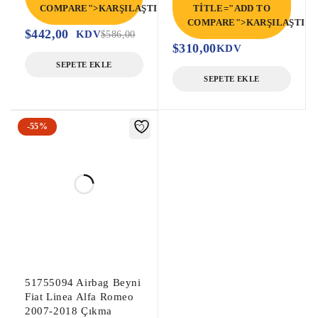
COMPARE">KARŞILAŞTIR</SPAN>
TITLE="ADD TO
COMPARE">KARŞILAŞTIR<
$
442,00
KDV
$
586,00
$
310,00
KDV
SEPETE EKLE
SEPETE EKLE
-55%
51755094 Airbag Beyni
Fiat Linea Alfa Romeo
2007-2018 Çıkma