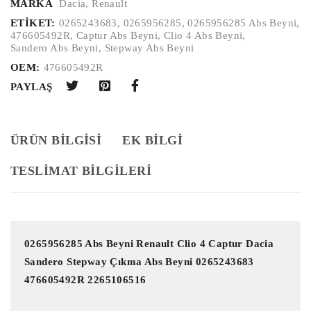
MARKA
Dacia
,
Renault
ETIKET:
0265243683
,
0265956285
,
0265956285 Abs Beyni
,
476605492R
,
Captur Abs Beyni
,
Clio 4 Abs Beyni
,
Sandero Abs Beyni
,
Stepway Abs Beyni
OEM:
476605492R
PAYLAŞ
ÜRÜN BILGISI
EK BILGI
TESLİMAT BİLGİLERİ
0265956285 Abs Beyni Renault Clio 4 Captur Dacia 
Sandero Stepway Çıkma Abs Beyni 0265243683 
476605492R 2265106516