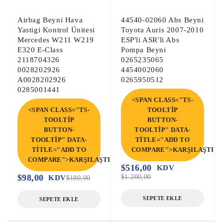
Airbag Beyni Hava
44540-02060 Abs Beyni
Yastigi Kontrol Ünitesi
Toyota Auris 2007-2010
Mercedes W211 W219
ESP'li ASR'li Abs
E320 E-Class
Pompa Beyni
2118704326
0265235065
0028202926
4454002060
A0028202926
0265950512
0285001441
<SPAN CLASS="TS-
<SPAN CLASS="TS-
TOOLTIP
TOOLTIP
BUTTON-
BUTTON-
TOOLTIP" DATA-
TOOLTIP" DATA-
TITLE="ADD TO
TITLE="ADD TO
COMPARE">KARŞILAŞTIR<
COMPARE">KARŞILAŞTIR</SPAN>
$
516,00
KDV
$
98,00
$
1.200,00
KDV
$
180,00
SEPETE EKLE
SEPETE EKLE