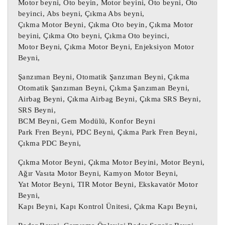
Motor beyni, Oto beyin, Motor beyini, Oto beyni, Oto
476605492R Renault Clio 4 Abs Beyni

beyinci, Abs beyni, Çıkma Abs beyni,
Çıkma Motor Beyni, Çıkma Oto beyin, Çıkma Motor
476605492R Renault Captur Abs Beyni

beyini, Çıkma Oto beyni, Çıkma Oto beyinci,
476605492R Dacia Sandero Abs Beyni

Motor Beyni, Çıkma Motor Beyni, Enjeksiyon Motor
476605492R Dacia StepwayAbs Beyni

Beyni,
476605492R Clio 4 Abs Beyni

Şanzıman Beyni, Otomatik Şanzıman Beyni, Çıkma
476605492R Captur Abs Beyni

Otomatik Şanzıman Beyni, Çıkma Şanzıman Beyni,
476605492R Sandero Abs Beyni

Airbag Beyni, Çıkma Airbag Beyni, Çıkma SRS Beyni,
476605492R Stepway Abs Beyni

SRS Beyni,
BCM Beyni, Gem Modülü, Konfor Beyni
0265956285 Abs Beyni 0265243683

Park Fren Beyni, PDC Beyni, Çıkma Park Fren Beyni,
Çıkma PDC Beyni,
476605492R Clio 4 Abs Beyni 2265106516

0265956285 Captur Abs Beyni 0265243683

Çıkma Motor Beyni, Çıkma Motor Beyini, Motor Beyni,
476605492R Sandero Abs Beyni 0265243683

Ağır Vasıta Motor Beyni, Kamyon Motor Beyni,
0265956285 Stepway Abs Beyni 476605492R

Yat Motor Beyni, TIR Motor Beyni, Ekskavatör Motor
Beyni,
Kapı Beyni, Kapı Kontrol Ünitesi, Çıkma Kapı Beyni,
0265956285 / 0265243683

476605492R / 2265106516
