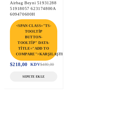
Airbag Beyni 51931288
51918057 623174800A
609470600H
<SPAN CLASS="TS-
TOOLTIP
BUTTON-
TOOLTIP" DATA-
TITLE="ADD TO
COMPARE">KARŞILAŞTIR</SPAN>
$
218,00
KDV
$
480,00
SEPETE EKLE