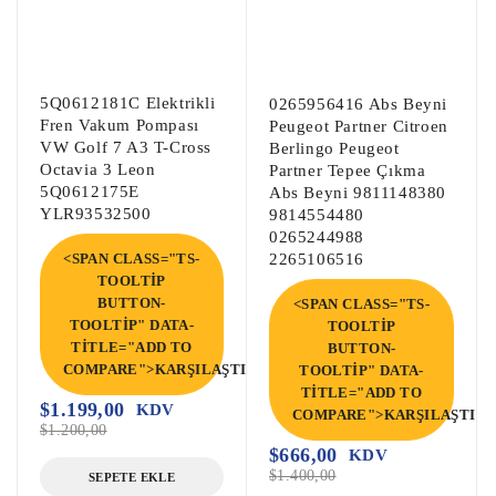
Far Beyni, Çıkma Far Beyni, Çıkma Led 
Far Beyni, Led Far Beyni, Led Beyni,

Sam Beyni, Çıkma Sam Beyni, Arka Sam 
Beyni, Ön Sam Beyni,

5Q0612181C Elektrikli
0265956416 Abs Beyni
EPC Beyni, Çıkma EPC Beyni, Çıkma EPC,

Fren Vakum Pompası
Peugeot Partner Citroen
VW Golf 7 A3 T-Cross
Berlingo Peugeot
Octavia 3 Leon
Partner Tepee Çıkma
Çıkma BSM Sigorta Kutusu, BSM Beyni, 
5Q0612175E
Abs Beyni 9811148380
Çıkma Bsm Beyni

YLR93532500
9814554480
Çıkma BSİ Sigorta Kutusu, Bsi Beyni, 
0265244988
<SPAN CLASS="TS-
2265106516
Çıkma Bsi Beyni

TOOLTIP
Çıkma İç Sigorta Kutusu, Çıkma Sigorta 
BUTTON-
<SPAN CLASS="TS-
Kutusu, Çıkma Sigorta Tablası,

TOOLTIP" DATA-
TOOLTIP
Çıkma Body Beyni, Çıkma Bsi Body Beyni, 
TITLE="ADD TO
BUTTON-
COMPARE">KARŞILAŞTIR</SPAN>
TOOLTIP" DATA-
Body Beyni, Bsi Beyni,

TITLE="ADD TO
Abs Beyni, Çıkma Abs Pompa Beyni, Çıkma 
$
1.199,00
KDV
COMPARE">KARŞILAŞTIR<
$
1.200,00
Abs Beyni,

$
666,00
KDV
$
1.400,00
SEPETE EKLE
Akü Beyni, Akü Dağıtıcı Beyni, Akü 