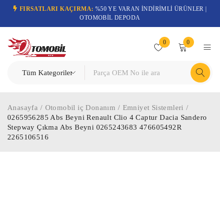
FIRSATLARI KAÇIRMA:
%50 YE VARAN İNDİRİMLİ ÜRÜNLER |
OTOMOBİL DEPODA
0
0
Anasayfa
/
Otomobil iç Donanım
/
Emniyet Sistemleri
/
0265956285 Abs Beyni Renault Clio 4 Captur Dacia Sandero
Stepway Çıkma Abs Beyni 0265243683 476605492R
2265106516
-64%