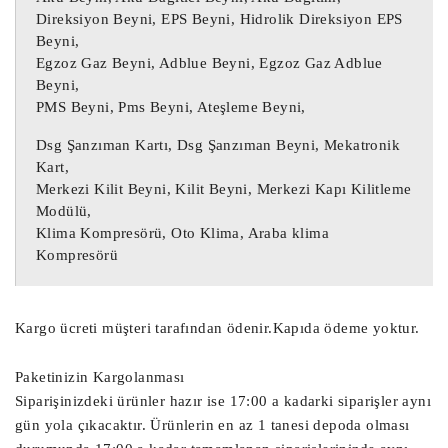
Oto beyni, Oto beyinci, Abs beyni, Çıkma 
Direksiyon Beyni, EPS Beyni, Hidrolik Direksiyon EPS
Abs beyni,

Beyni,
Egzoz Gaz Beyni, Adblue Beyni, Egzoz Gaz Adblue
Çıkma Motor Beyni, Çıkma Oto beyin, 
Beyni,
Çıkma Motor beyini, Çıkma Oto beyni, 
PMS Beyni, Pms Beyni, Ateşleme Beyni,
Çıkma Oto beyinci,

Motor Beyni, Çıkma Motor Beyni, 
Dsg Şanzıman Kartı, Dsg Şanzıman Beyni, Mekatronik
Kart,
Enjeksiyon Motor Beyni,

Merkezi Kilit Beyni, Kilit Beyni, Merkezi Kapı Kilitleme
Modülü,
Şanzıman Beyni, Otomatik Şanzıman Beyni, 
Klima Kompresörü, Oto Klima, Araba klima
Çıkma Otomatik Şanzıman Beyni, Çıkma 
Kompresörü
Şanzıman Beyni,

Airbag Beyni, Çıkma Airbag Beyni, Çıkma 
SRS Beyni, SRS Beyni,

Kargo ücreti müşteri tarafından ödenir.Kapıda ödeme yoktur.
BCM Beyni, Gem Modülü, Konfor Beyni

Paketinizin Kargolanması
Park Fren Beyni, PDC Beyni, Çıkma Park 
Siparişinizdeki ürünler hazır ise 17:00 a kadarki siparişler aynı
Fren Beyni, Çıkma PDC Beyni,

gün yola çıkacaktır. Ürünlerin en az 1 tanesi depoda olması