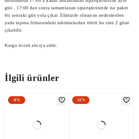
durumunda 17:00 a kadar tamamlanan siparişlerinizde aynı
Çıkma Motor Beyni, Çıkma Motor Beyini, 
gün , 17:00 dan sonra tamamlanan siparişlerinizde ise paket
Motor Beyni,

bir sonraki gün yola çıkar. Elimizde olmayan nedenlerden
Ağır Vasıta Motor Beyni, Kamyon Motor 
yada taşıma firmasındaki takılmalardan ötürü bu süre 2 güne
Beyni,

çıkabilir.
Yat Motor Beyni, TIR Motor Beyni, 
Ekskavatör Motor Beyni,

Kargo ücreti alıcıya aittir.
Kapı Beyni, Kapı Kontrol Ünitesi, Çıkma 
Kapı Beyni,

İlgili ürünler
Radar Beyni, Çarpışma Önleyici Radar 
Sensör Beyni,

Start Stop Beyni, Akü Start Stop Beyni,

Sanruf Motoru, Sanruf Beyni, Açılır 
-0%
-52%
Tavan Motoru,

Debriyaj Aksiyoneri, Vites Robotu, Vites 
Aksiyoneri, Debriyaj Robotu,
