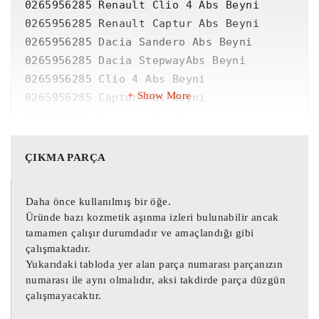
0265956285 Renault Clio 4 Abs Beyni

0265956285 Renault Captur Abs Beyni

0265956285 Dacia Sandero Abs Beyni

0265956285 Dacia StepwayAbs Beyni

0265956285 Clio 4 Abs Beyni

Show More
0265956285 Captur Abs Beyni

0265956285 Sandero Abs Beyni

0265956285 Stepway Abs Beyni

ÇIKMA PARÇA
0265243683 Renault Clio 4 Abs Beyni

0265243683 Renault Captur Abs Beyni

Daha önce kullanılmış bir öğe.
0265243683 Dacia Sandero Abs Beyni

Üründe bazı kozmetik aşınma izleri bulunabilir ancak
0265243683 Dacia StepwayAbs Beyni

tamamen çalışır durumdadır ve amaçlandığı gibi
0265243683 Clio 4 Abs Beyni

çalışmaktadır.
0265243683 Captur Abs Beyni

Yukarıdaki tabloda yer alan parça numarası parçanızın
numarası ile aynı olmalıdır, aksi takdirde parça düzgün
0265243683 Sandero Abs Beyni

çalışmayacaktır.
0265243683 Stepway Abs Beyni
