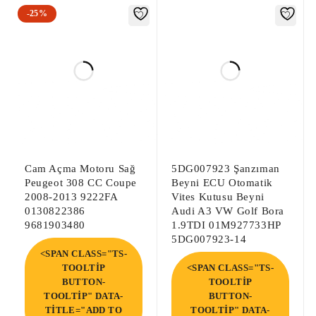
-25%
Cam Açma Motoru Sağ
5DG007923 Şanzıman
Peugeot 308 CC Coupe
Beyni ECU Otomatik
2008-2013 9222FA
Vites Kutusu Beyni
0130822386
Audi A3 VW Golf Bora
9681903480
1.9TDI 01M927733HP
5DG007923-14
<SPAN CLASS="TS-
TOOLTIP
<SPAN CLASS="TS-
BUTTON-
TOOLTIP
TOOLTIP" DATA-
BUTTON-
TITLE="ADD TO
TOOLTIP" DATA-