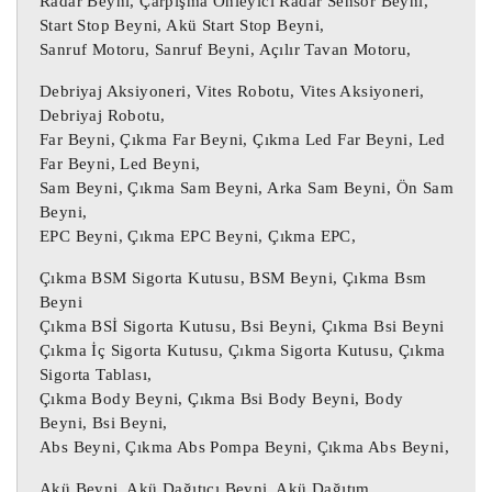
Radar Beyni, Çarpışma Önleyici Radar Sensör Beyni,
0265956285 Abs Beyni / 0265956285 Abs 
Start Stop Beyni, Akü Start Stop Beyni,
Sanruf Motoru, Sanruf Beyni, Açılır Tavan Motoru,
Beyni

0265956285 Abs Beyni / 0265956285 Abs 
Debriyaj Aksiyoneri, Vites Robotu, Vites Aksiyoneri,
Beyni

Debriyaj Robotu,
Far Beyni, Çıkma Far Beyni, Çıkma Led Far Beyni, Led
Far Beyni, Led Beyni,
 Daha önce kullanılmış bir 
ÇIKMA PARÇA :
Sam Beyni, Çıkma Sam Beyni, Arka Sam Beyni, Ön Sam
öğe.

Beyni,
Üründe bazı kozmetik aşınma izleri 
EPC Beyni, Çıkma EPC Beyni, Çıkma EPC,
bulunabilir ancak tamamen çalışır 
Çıkma BSM Sigorta Kutusu, BSM Beyni, Çıkma Bsm
durumdadır ve amaçlandığı gibi 
Beyni
çalışmaktadır.

Çıkma BSİ Sigorta Kutusu, Bsi Beyni, Çıkma Bsi Beyni
Yukarıdaki tabloda yer alan parça 
Çıkma İç Sigorta Kutusu, Çıkma Sigorta Kutusu, Çıkma
numarası parçanızın numarası ile aynı 
Sigorta Tablası,
olmalıdır, aksi takdirde parça düzgün 
Çıkma Body Beyni, Çıkma Bsi Body Beyni, Body
çalışmayacaktır.

Beyni, Bsi Beyni,
Abs Beyni, Çıkma Abs Pompa Beyni, Çıkma Abs Beyni,
Motor beyni, Oto beyin, Motor beyini, 
Akü Beyni, Akü Dağıtıcı Beyni, Akü Dağıtım,