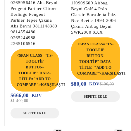
0265956416 Abs Beyni
Touran Kızdırma Rölesi 0281003085

1J0909609 Airbag
Peugeot Partner Citroen
Beyni Golf 4 Polo
Transporter Kızdırma Rölesi 38907281B

Berlingo Peugeot
Classic Bora Jetta İbiza
Carevelle Kızdırma Rölesi 04L907282B

Partner Tepee Çıkma
Nev Beetle 1993-2006
Abs Beyni 9811148380
Çıkma Airbag Beyni
9814554480
5WK2800 XXX
0281003085 Kızdırma Rölesi

0265244988
04L907282B Audi Kızdırma Rölesi

2265106516
<SPAN CLASS="TS-
038907281B Seat Kızdırma Rölesi

TOOLTIP
<SPAN CLASS="TS-
BUTTON-
04L907282B Skoda Kızdırma Rölesi

TOOLTIP
TOOLTIP" DATA-
038907281B VW Kızdırma Rölesi

BUTTON-
TITLE="ADD TO
TOOLTIP" DATA-
COMPARE">KARŞILAŞTIR<
Arteon Kızdırma Rölesi,

TITLE="ADD TO
$
80,00
KDV
$
100,00
COMPARE">KARŞILAŞTIR</SPAN>
Beetle Kızdırma Rölesi,

Caddy Kızdırma Rölesi,

$
666,00
KDV
SEPETE EKLE
$
1.400,00
Passat CC Kızdırma Rölesi,

Golf 5 Kızdırma Rölesi,

SEPETE EKLE
Golf 7 Kızdırma Rölesi,

Jetta 4 Kızdırma Rölesi,
