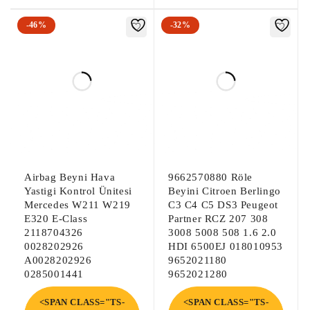
-46%
-32%
Airbag Beyni Hava
9662570880 Röle
Yastigi Kontrol Ünitesi
Beyini Citroen Berlingo
Mercedes W211 W219
C3 C4 C5 DS3 Peugeot
E320 E-Class
Partner RCZ 207 308
2118704326
3008 5008 508 1.6 2.0
0028202926
HDI 6500EJ 018010953
A0028202926
9652021180
0285001441
9652021280
<SPAN CLASS="TS-
<SPAN CLASS="TS-