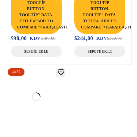
TOOLTIP
TOOLTIP
BUTTON-
BUTTON-
TOOLTIP" DATA-
TOOLTIP" DATA-
TITLE="ADD TO
TITLE="ADD TO
COMPARE">KARŞILAŞTIR</SPAN>
COMPARE">KARŞILAŞTIR<
$
98,00
$
244,00
KDV
KDV
$
180,00
$
360,00
SEPETE EKLE
SEPETE EKLE
-44%