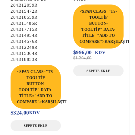
284B12059R
284B15472R
<SPAN CLASS="TS-
284B18559R
TOOLTIP
284B11486R
BUTTON-
284B17715R
TOOLTIP" DATA-
284B14954R
TITLE="ADD TO
284B14576R
COMPARE">KARŞILAŞTIR<
284B12249R
$
996,00
KDV
284B15364R
$
1.204,00
284B18853R
SEPETE EKLE
<SPAN CLASS="TS-
TOOLTIP
BUTTON-
TOOLTIP" DATA-
TITLE="ADD TO
COMPARE">KARŞILAŞTIR</SPAN>
$
324,00
KDV
SEPETE EKLE