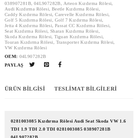
038907281B
,
04L907282B
,
Arteon Kızdırma Rölesi
,
Audi Kızdırma Rölesi
,
Beetle Kızdırma Rölesi
,
Caddy Kızdırma Rölesi
,
Carevelle Kızdırma Rölesi
,
Golf 5 Kızdırma Rölesi
,
Golf 7 Kızdırma Rölesi
,
Jetta 4 Kızdırma Rölesi
,
Passat CC Kızdırma Rölesi
,
Seat Kızdırma Rölesi
,
Sharan Kızdırma Rölesi
,
Skoda Kızdırma Rölesi
,
Tiguan Kızdırma Rölesi
,
Touran Kızdırma Rölesi
,
Transporter Kızdırma Rölesi
,
VW Kızdırma Rölesi
OEM:
04L907282B
PAYLAŞ
ÜRÜN BILGISI
TESLİMAT BİLGİLERİ
0281003085 Kızdırma Rölesi Audi Seat Skoda VW 1.6 
TDI 1.9 TDI 2.0 TDI 0281003085 038907281B 
04L907282B