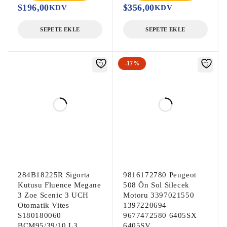
$
196,00
$
356,00
KDV
KDV
SEPETE EKLE
SEPETE EKLE
-17%
284B18225R Sigorta
9816172780 Peugeot
Kutusu Fluence Megane
508 Ön Sol Silecek
3 Zoe Scenic 3 UCH
Motoru 3397021550
Otomatik Vites
1397220694
S180180060
9677472580 6405SX
BCM95/39/10 L3
6405SV