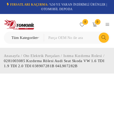
FIRSATLARI KAÇIRMA:
%50 YE VARAN İNDİRİMLİ ÜRÜNLER |
OTOMOBİL DEPODA
0
0
Anasayfa
/
Oto Elektrik Parçaları
/
Isıtma Kızdırma Rolesi
/
0281003085 Kızdırma Rölesi Audi Seat Skoda VW 1.6 TDI
1.9 TDI 2.0 TDI 038907281B 04L907282B
-55%