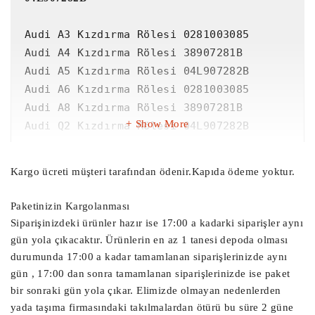
Audi A3 Kızdırma Rölesi 0281003085

Audi A4 Kızdırma Rölesi 38907281B

Audi A5 Kızdırma Rölesi 04L907282B

Audi A6 Kızdırma Rölesi 0281003085

Audi A8 Kızdırma Rölesi 38907281B

Show More
Audi Q2 Kızdırma Rölesi 04L907282B

Audi Q3 Kızdırma Rölesi 0281003085

Kargo ücreti müşteri tarafından ödenir.Kapıda ödeme yoktur.
Audi Q5 Kızdırma Rölesi 38907281B

Audi Q7 Kızdırma Rölesi 04L907282B

Paketinizin Kargolanması
Audi TT Kızdırma Rölesi 0281003085

Siparişinizdeki ürünler hazır ise 17:00 a kadarki siparişler aynı
gün yola çıkacaktır. Ürünlerin en az 1 tanesi depoda olması
Seat Alhambra Kızdırma Rölesi 38907281B

durumunda 17:00 a kadar tamamlanan siparişlerinizde aynı
Seat Ateca Kızdırma Rölesi 04L907282B

gün , 17:00 dan sonra tamamlanan siparişlerinizde ise paket
Seat Exeo Kızdırma Rölesi 0281003085

bir sonraki gün yola çıkar. Elimizde olmayan nedenlerden
yada taşıma firmasındaki takılmalardan ötürü bu süre 2 güne
Seat Leon Kızdırma Rölesi 38907281B
