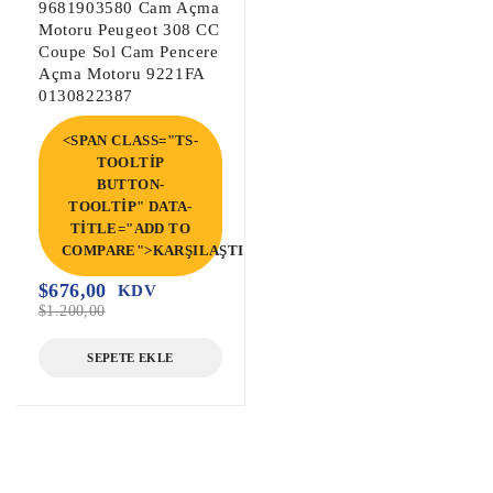
9681903580 Cam Açma
Motoru Peugeot 308 CC
Coupe Sol Cam Pencere
Açma Motoru 9221FA
0130822387
<SPAN CLASS="TS-
TOOLTIP
BUTTON-
TOOLTIP" DATA-
TITLE="ADD TO
COMPARE">KARŞILAŞTIR</SPAN>
$
676,00
KDV
$
1.200,00
SEPETE EKLE