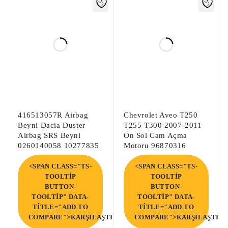
Sharan Kızdırma Rölesi,

Tiguan Kızdırma Rölesi,

Touran Kızdırma Rölesi,

Transporter Kızdırma Rölesi,

Carevelle Kızdırma Rölesi,
416513057R Airbag
Chevrolet Aveo T250
Beyni Dacia Duster
T255 T300 2007-2011
Airbag SRS Beyni
Ön Sol Cam Açma
0260140058 10277835
Motoru 96870316
<SPAN CLASS="TS-
<SPAN CLASS="TS-
TOOLTIP
TOOLTIP
BUTTON-
BUTTON-
TOOLTIP" DATA-
TOOLTIP" DATA-
TITLE="ADD TO
TITLE="ADD TO
COMPARE">KARŞILAŞTIR</SPAN>
COMPARE">KARŞILAŞTIR<