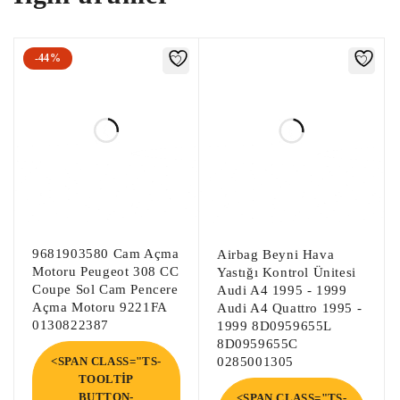
0281011634 Peugeot Motor Beyni 
9653958980

0281011634 Peugeot 307 Motor Beyni 
-44%
1039S09919

0281011634 Pejo Motor Beyni EDC16C34

0281011634 Pejo 307 Motor Beyni 
9653958980

0281011634 Peugeot Motor Enjeksiyon 
Beyni EDC16C34

0281011634 Peugeot 307 Motor Enjeksiyon 
Beyni 9660324180

9681903580 Cam Açma
Airbag Beyni Hava
0281011634 Pejo Motor Enjeksiyon Beyni 
Motoru Peugeot 308 CC
Yastığı Kontrol Ünitesi
9653958980

Coupe Sol Cam Pencere
Audi A4 1995 - 1999
Açma Motoru 9221FA
Audi A4 Quattro 1995 -
0281011634 Pejo 307 Motor Enjeksiyon 
0130822387
1999 8D0959655L
Beyni EDC16C34

8D0959655C
<SPAN CLASS="TS-
0285001305
0281011634 / 9660324180 / 9653958980 / 
TOOLTIP
BUTTON-
<SPAN CLASS="TS-