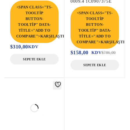
0009.4 1C0907375E
<SPAN CLASS="TS-
TOOLTIP
<SPAN CLASS="TS-
BUTTON-
TOOLTIP
TOOLTIP" DATA-
BUTTON-
TITLE="ADD TO
TOOLTIP" DATA-
COMPARE">KARŞILAŞTIR</SPAN>
TITLE="ADD TO
COMPARE">KARŞILAŞTIR<
$
310,00
KDV
$
158,00
KDV
$
786,00
SEPETE EKLE
SEPETE EKLE