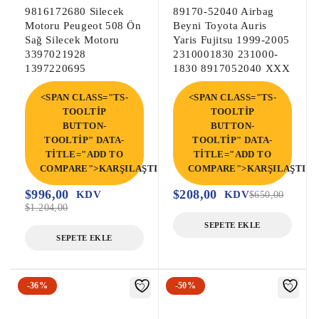
9816172680 Silecek
89170-52040 Airbag
durumdadır ve amaçlandığı gibi 
Motoru Peugeot 508 Ön
Beyni Toyota Auris
çalışmaktadır.

Sağ Silecek Motoru
Yaris Fujitsu 1999-2005
Yukarıdaki tabloda yer alan parça 
3397021928
2310001830 231000-
1397220695
1830 8917052040 XXX
numarası parçanızın numarası ile aynı 
olmalıdır, aksi takdirde parça düzgün 
<SPAN CLASS="TS-
<SPAN CLASS="TS-
çalışmayacaktır.

TOOLTIP
TOOLTIP
BUTTON-
BUTTON-
TOOLTIP" DATA-
TOOLTIP" DATA-
|motor beyni|oto beyin|motor beyini |oto 
TITLE="ADD TO
TITLE="ADD TO
beyni|oto beyinci|abs beyni|abs pompası|

COMPARE">KARŞILAŞTIR</SPAN>
COMPARE">KARŞILAŞTIR<
|Şanzıman Beyni|Otomatik Şanzıman Beyni|
$
996,00
$
208,00
KDV
KDV
$
650,00
Çıkma Otomatik Şanzıman Beyni|Çıkma 
$
1.204,00
Şanzıman Beyni|

SEPETE EKLE
|Airbag Beyni|Çıkma Airbag Beyni|Çıkma 
SEPETE EKLE
SRS Beyni|SRS Beyni|

-36%
-50%
|Çıkma Motor Beyni|Çıkma Motor Beyini|
Çıkma Motor Enjeksiyon Beyni|
