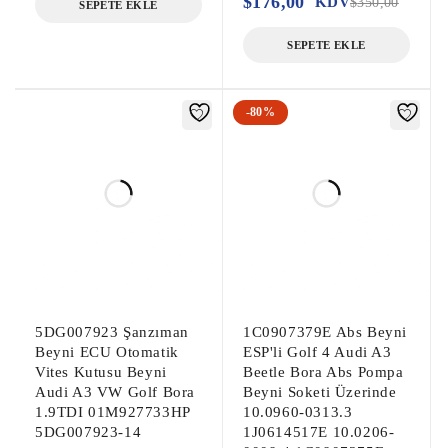
$
176,00
KDV
$
350,00
SEPETE EKLE
Dağıtım|

|Direksiyon Beyni|EPS Beyni|Hidrolik 
SEPETE EKLE
Direksiyon EPS Beyni|

|Egzoz Gaz Beyni|Adblue Beyni|Egzoz Gaz 
-80%
Adblue Beyni|

|Peugeot 307 Çıkma Motor Beyni|Peugeot 
307 Çıkma Motor Beyini|Peugeot 307 Çıkma 
Motor Enjeksiyon Beyni|

|Pejo 307 Çıkma Motor Beyni|Pejo 307 
Çıkma Motor Beyini|Pejo 307 Çıkma Motor 
Enjeksiyon Beyni|
5DG007923 Şanzıman
1C0907379E Abs Beyni
Beyni ECU Otomatik
ESP'li Golf 4 Audi A3
Vites Kutusu Beyni
Beetle Bora Abs Pompa
Audi A3 VW Golf Bora
Beyni Soketi Üzerinde
1.9TDI 01M927733HP
10.0960-0313.3
5DG007923-14
1J0614517E 10.0206-