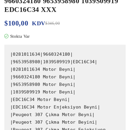
9660324180 9653958980 1039S09919
EDC16C34 XXX
$
100,00
KDV
$
346,00
Stokta Var
|0281011634|9660324180|

|9653958980|1039S09919|EDC16C34|

|0281011634 Motor Beyni|

|9660324180 Motor Beyni|

|9653958980 Motor Beyni|

|1039S09919 Motor Beyni|

|EDC16C34 Motor Beyni|

|EDC16C34 Motor Enjeksiyon Beyni|

|Peugeot 307 Çıkma Motor Beyni|

|Peugeot 307 Çıkma Motor Beyini|

|Peugeot 307 Çıkma Motor Enjeksiyon 