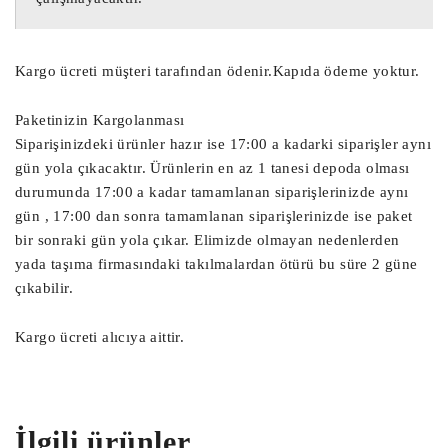
0281011634 Pejo Motor Enjeksiyon Beyni

0281011634 Pejo 307 Motor Enjeksiyon 
Beyni

Kargo ücreti müşteri tarafından ödenir.Kapıda ödeme yoktur.
9660324180 Peugeot Motor Beyni

Paketinizin Kargolanması
Siparişinizdeki ürünler hazır ise 17:00 a kadarki siparişler aynı
9660324180 Peugeot 307 Motor Beyni

gün yola çıkacaktır. Ürünlerin en az 1 tanesi depoda olması
9660324180 Pejo Motor Beyni

durumunda 17:00 a kadar tamamlanan siparişlerinizde aynı
9660324180 Pejo 307 Motor Beyni

gün , 17:00 dan sonra tamamlanan siparişlerinizde ise paket
9660324180 Peugeot Motor Enjeksiyon 
bir sonraki gün yola çıkar. Elimizde olmayan nedenlerden
Beyni

yada taşıma firmasındaki takılmalardan ötürü bu süre 2 güne
9660324180 Peugeot 307 Motor Enjeksiyon 
çıkabilir.
Beyni

9660324180 Pejo Motor Enjeksiyon Beyni

Kargo ücreti alıcıya aittir.
9660324180 Pejo 307 Motor Enjeksiyon 
Beyni

0281011634 Motor Beyni 9660324180

İlgili ürünler