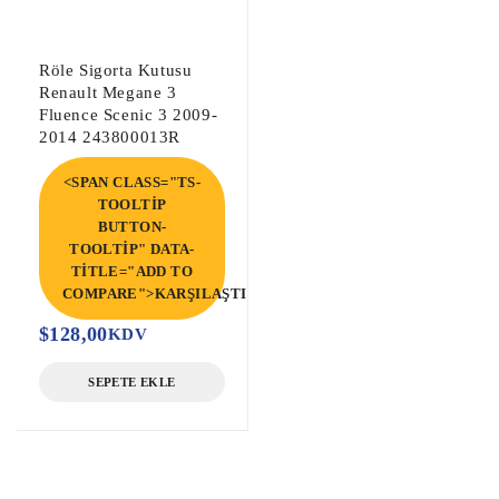
Röle Sigorta Kutusu
Renault Megane 3
Fluence Scenic 3 2009-
2014 243800013R
<SPAN CLASS="TS-
TOOLTIP
BUTTON-
TOOLTIP" DATA-
TITLE="ADD TO
COMPARE">KARŞILAŞTIR</SPAN>
$
128,00
KDV
SEPETE EKLE