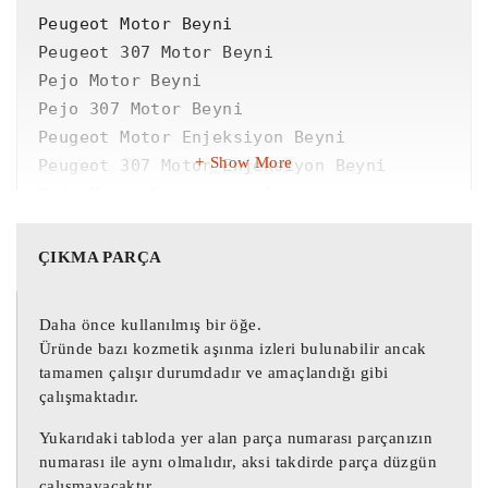
Peugeot Motor Beyni

Peugeot 307 Motor Beyni

Pejo Motor Beyni

Pejo 307 Motor Beyni

Peugeot Motor Enjeksiyon Beyni

Show More
Peugeot 307 Motor Enjeksiyon Beyni

Pejo Motor Enjeksiyon Beyni

Pejo 307 Motor Enjeksiyon Beyni

ÇIKMA PARÇA
0281011634 Peugeot Motor Beyni

0281011634 Peugeot 307 Motor Beyni

Daha önce kullanılmış bir öğe.
0281011634 Pejo Motor Beyni

Üründe bazı kozmetik aşınma izleri bulunabilir ancak
0281011634 Pejo 307 Motor Beyni

tamamen çalışır durumdadır ve amaçlandığı gibi
0281011634 Peugeot Motor Enjeksiyon 
çalışmaktadır.
Beyni

Yukarıdaki tabloda yer alan parça numarası parçanızın
0281011634 Peugeot 307 Motor Enjeksiyon 
numarası ile aynı olmalıdır, aksi takdirde parça düzgün
Beyni

çalışmayacaktır.