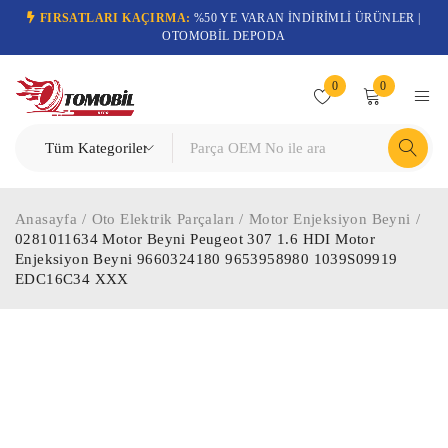
FIRSATLARI KAÇIRMA:
%50 YE VARAN İNDİRİMLİ ÜRÜNLER |
OTOMOBİL DEPODA
0
0
Anasayfa
/
Oto Elektrik Parçaları
/
Motor Enjeksiyon Beyni
/
0281011634 Motor Beyni Peugeot 307 1.6 HDI Motor
Enjeksiyon Beyni 9660324180 9653958980 1039S09919
EDC16C34 XXX
-71%