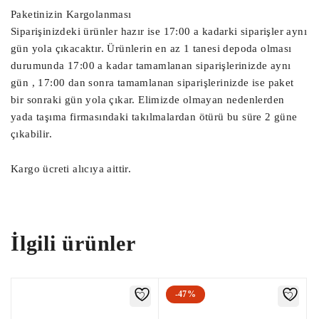
Tavan Motoru,

Paketinizin Kargolanması
Siparişinizdeki ürünler hazır ise 17:00 a kadarki siparişler aynı
Debriyaj Aksiyoneri, Vites Robotu, Vites 
gün yola çıkacaktır. Ürünlerin en az 1 tanesi depoda olması
durumunda 17:00 a kadar tamamlanan siparişlerinizde aynı
Aksiyoneri, Debriyaj Robotu,

gün , 17:00 dan sonra tamamlanan siparişlerinizde ise paket
Far Beyni, Çıkma Far Beyni, Çıkma Led 
bir sonraki gün yola çıkar. Elimizde olmayan nedenlerden
Far Beyni, Led Far Beyni, Led Beyni,

yada taşıma firmasındaki takılmalardan ötürü bu süre 2 güne
Sam Beyni, Çıkma Sam Beyni, Arka Sam 
çıkabilir.
Beyni, Ön Sam Beyni,

EPC Beyni, Çıkma EPC Beyni, Çıkma EPC,

Kargo ücreti alıcıya aittir.
Çıkma BSM Sigorta Kutusu, Çıkma BSİ 
Sigorta Kutusu,

Çıkma İç Sigorta Kutusu, Çıkma Sigorta 
İlgili ürünler
Kutusu, Çıkma Sigorta Tablası,

Çıkma Body Beyni, Çıkma Bsi Body Beyni, 
Body Beyni, Bsi Beyni,

-47%
Abs Beyni, Çıkma Abs Pompa Beyni, Çıkma 