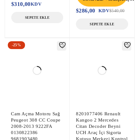
Çıkma Şarj Dinamosu, Çıkma Alternatör,

$
310,00
KDV
Lastik Basınç Sensörü, Çıkma Lastik 
$
286,00
KDV
$
540,00
Basınç Sensörü,

SEPETE EKLE
SEPETE EKLE
Yakıt Pompa Beyni, Enjektör Beyni, 
Hibrit Kontrol Modülü,

-25%
Astra H Çıkma Motor Beyni, Astra H Çıkma 
Motor Beyini,

Meriva A Çıkma Motor Beyni, Meriva A 
Çıkma Motor Beyini,
Cam Açma Motoru Sağ
8201077406 Renault
Peugeot 308 CC Coupe
Kangoo 2 Mercedes
2008-2013 9222FA
Citan Decoder Beyni
0130822386
UCH Araç İçi Sigorta
9681903480
Kutusu Merkezi Kontrol