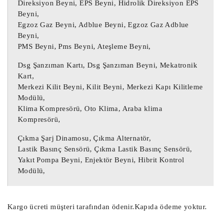
Direksiyon Beyni, EPS Beyni, Hidrolik Direksiyon EPS
Şanzıman Beyni, Otomatik Şanzıman Beyni, 
Beyni,
Çıkma Otomatik Şanzıman Beyni, Çıkma 
Egzoz Gaz Beyni, Adblue Beyni, Egzoz Gaz Adblue
Beyni,
Şanzıman Beyni,

PMS Beyni, Pms Beyni, Ateşleme Beyni,
Airbag Beyni, Çıkma Airbag Beyni, Çıkma 
SRS Beyni, SRS Beyni,

Dsg Şanzıman Kartı, Dsg Şanzıman Beyni, Mekatronik
Kart,
Merkezi Kilit Beyni, Kilit Beyni, Merkezi Kapı Kilitleme
Çıkma Motor Beyni, Çıkma Motor Beyini, 
Modülü,
Motor Beyni,

Klima Kompresörü, Oto Klima, Araba klima
Ağır Vasıta Motor Beyni, Kamyon Motor 
Kompresörü,
Beyni,

Çıkma Şarj Dinamosu, Çıkma Alternatör,
Yat Motor Beyni, TIR Motor Beyni, 
Lastik Basınç Sensörü, Çıkma Lastik Basınç Sensörü,
Ekskavatör Motor Beyni,

Yakıt Pompa Beyni, Enjektör Beyni, Hibrit Kontrol
Modülü,
Radar Beyni, Çarpışma Önleyici Radar 
Sensör Beyni,

Start Stop Beyni, Akü Start Stop Beyni,

Kargo ücreti müşteri tarafından ödenir.Kapıda ödeme yoktur.
Sanruf Motoru, Sanruf Beyni, Açılır 