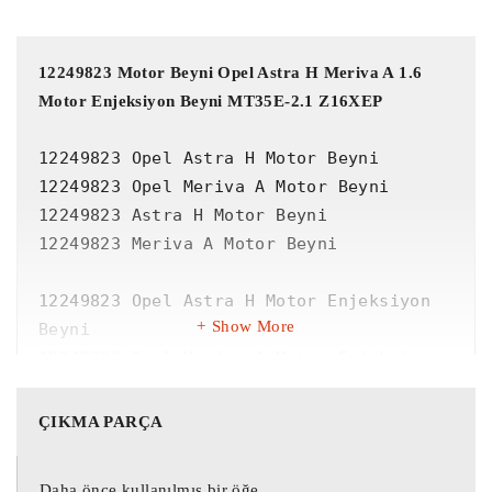
12249823 Motor Beyni Opel Astra H Meriva A 1.6 
Motor Enjeksiyon Beyni MT35E-2.1 Z16XEP
12249823 Opel Astra H Motor Beyni

12249823 Opel Meriva A Motor Beyni

12249823 Astra H Motor Beyni

12249823 Meriva A Motor Beyni

12249823 Opel Astra H Motor Enjeksiyon 
Show More
Beyni

12249823 Opel Meriva A Motor Enjeksiyon 
Beyni

12249823 Astra H Motor Enjeksiyon Beyni

ÇIKMA PARÇA
12249823 Meriva A Motor Enjeksiyon Beyni

Daha önce kullanılmış bir öğe.