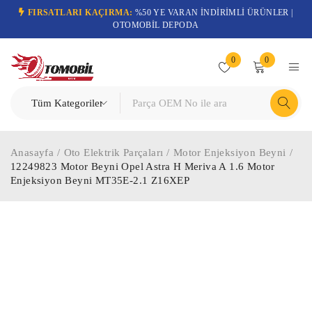
FIRSATLARI KAÇIRMA:
%50 YE VARAN İNDİRİMLİ ÜRÜNLER |
OTOMOBİL DEPODA
0
0
Anasayfa
/
Oto Elektrik Parçaları
/
Motor Enjeksiyon Beyni
/
12249823 Motor Beyni Opel Astra H Meriva A 1.6 Motor
Enjeksiyon Beyni MT35E-2.1 Z16XEP
-49%