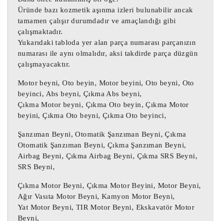
12249823 Opel Astra H MT35E-2.1

Üründe bazı kozmetik aşınma izleri bulunabilir ancak
12249823 Opel Meriva A MT35E-2.1

tamamen çalışır durumdadır ve amaçlandığı gibi
12249823 Astra H MT35E-2.1

çalışmaktadır.
12249823 Meriva A MT35E-2.1

Yukarıdaki tabloda yer alan parça numarası parçanızın
numarası ile aynı olmalıdır, aksi takdirde parça düzgün
çalışmayacaktır.
12249823 Motor Beyni

12249823 Opel Astra H MT35E-2.1

Motor beyni, Oto beyin, Motor beyini, Oto beyni, Oto
12249823 Opel Meriva A MT35E-2.1

beyinci, Abs beyni, Çıkma Abs beyni,
Çıkma Motor beyni, Çıkma Oto beyin, Çıkma Motor
12249823 Astra H MT35E-2.1

beyini, Çıkma Oto beyni, Çıkma Oto beyinci,
12249823 Meriva A MT35E-2.1

Şanzıman Beyni, Otomatik Şanzıman Beyni, Çıkma
12249823 Motor Beyni / 12249823 Motor 
Otomatik Şanzıman Beyni, Çıkma Şanzıman Beyni,
Airbag Beyni, Çıkma Airbag Beyni, Çıkma SRS Beyni,
Beyni / 12249823 Motor Beyni

SRS Beyni,
12249823 Motor Enjeksiyon Beyni / 
12249823 Motor Enjeksiyon Beyni

Çıkma Motor Beyni, Çıkma Motor Beyini, Motor Beyni,
12249823 Motor Enjeksiyon Beyni

Ağır Vasıta Motor Beyni, Kamyon Motor Beyni,
Yat Motor Beyni, TIR Motor Beyni, Ekskavatör Motor
Beyni,