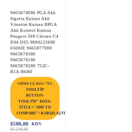
9665878080 PGA Akü
Sigorta Kutusu Akü
Yönetim Kutusu BPGA
Akü Kontrol Kutusu
Peugeot 508 Citroen C4
DS4 DS5 9800223680
6500JE 9665877980
9665878380
9665878180
9665878280 752C-
R1A-B6R0
<SPAN CLASS="TS-
TOOLTIP
BUTTON-
TOOLTIP" DATA-
TITLE="ADD TO
COMPARE">KARŞILAŞTIR</SPAN>
$
580,00
KDV
$
1.230,00