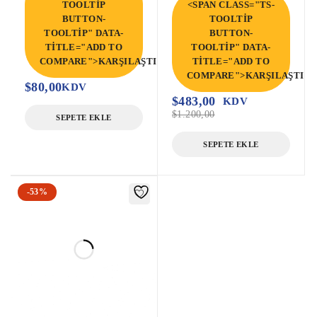
TOOLTIP
<SPAN CLASS="TS-
BUTTON-
TOOLTIP
TOOLTIP" DATA-
BUTTON-
TITLE="ADD TO
TOOLTIP" DATA-
COMPARE">KARŞILAŞTIR</SPAN>
TITLE="ADD TO
COMPARE">KARŞILAŞTIR<
$
80,00
KDV
$
483,00
KDV
$
1.200,00
SEPETE EKLE
SEPETE EKLE
-53%