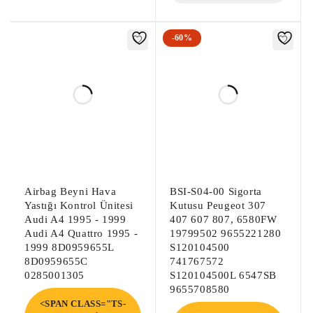
-60%
Airbag Beyni Hava
BSI-S04-00 Sigorta
Yastığı Kontrol Ünitesi
Kutusu Peugeot 307
Audi A4 1995 - 1999
407 607 807, 6580FW
Audi A4 Quattro 1995 -
19799502 9655221280
1999 8D0959655L
S120104500
8D0959655C
741767572
0285001305
S120104500L 6547SB
9655708580
<SPAN CLASS="TS-