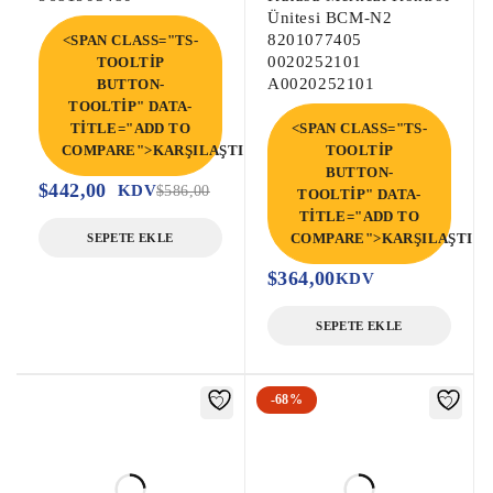
Ünitesi BCM-N2
8201077405
<SPAN CLASS="TS-
0020252101
TOOLTIP
A0020252101
BUTTON-
TOOLTIP" DATA-
TITLE="ADD TO
<SPAN CLASS="TS-
COMPARE">KARŞILAŞTIR</SPAN>
TOOLTIP
BUTTON-
$
442,00
KDV
$
586,00
TOOLTIP" DATA-
TITLE="ADD TO
COMPARE">KARŞILAŞTIR<
SEPETE EKLE
$
364,00
KDV
SEPETE EKLE
-68%