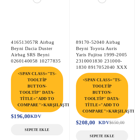
416513057R Airbag
89170-52040 Airbag
Beyni Dacia Duster
Beyni Toyota Auris
Airbag SRS Beyni
Yaris Fujitsu 1999-2005
0260140058 10277835
2310001830 231000-
1830 8917052040 XXX
<SPAN CLASS="TS-
TOOLTIP
<SPAN CLASS="TS-
BUTTON-
TOOLTIP
TOOLTIP" DATA-
BUTTON-
TITLE="ADD TO
TOOLTIP" DATA-
COMPARE">KARŞILAŞTIR</SPAN>
TITLE="ADD TO
COMPARE">KARŞILAŞTIR<
$
196,00
KDV
$
208,00
KDV
$
650,00
SEPETE EKLE
SEPETE EKLE