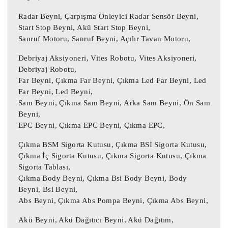
 Daha önce kullanılmış bir 
ÇIKMA PARÇA :
öğe.

Radar Beyni, Çarpışma Önleyici Radar Sensör Beyni,
Üründe bazı kozmetik aşınma izleri 
Start Stop Beyni, Akü Start Stop Beyni,
Sanruf Motoru, Sanruf Beyni, Açılır Tavan Motoru,
bulunabilir ancak tamamen çalışır 
durumdadır ve amaçlandığı gibi 
Debriyaj Aksiyoneri, Vites Robotu, Vites Aksiyoneri,
çalışmaktadır.

Debriyaj Robotu,
Yukarıdaki tabloda yer alan parça 
Far Beyni, Çıkma Far Beyni, Çıkma Led Far Beyni, Led
Far Beyni, Led Beyni,
numarası parçanızın numarası ile aynı 
Sam Beyni, Çıkma Sam Beyni, Arka Sam Beyni, Ön Sam
olmalıdır, aksi takdirde parça düzgün 
Beyni,
çalışmayacaktır.

EPC Beyni, Çıkma EPC Beyni, Çıkma EPC,
Çıkma BSM Sigorta Kutusu, Çıkma BSİ Sigorta Kutusu,
Motor beyni, Oto beyin, Motor beyini, 
Çıkma İç Sigorta Kutusu, Çıkma Sigorta Kutusu, Çıkma
Oto beyni, Oto beyinci, Abs beyni, Çıkma 
Sigorta Tablası,
Abs beyni,

Çıkma Body Beyni, Çıkma Bsi Body Beyni, Body
Çıkma Motor beyni, Çıkma Oto beyin, 
Beyni, Bsi Beyni,
Çıkma Motor beyini, Çıkma Oto beyni, 
Abs Beyni, Çıkma Abs Pompa Beyni, Çıkma Abs Beyni,
Çıkma Oto beyinci,

Akü Beyni, Akü Dağıtıcı Beyni, Akü Dağıtım,