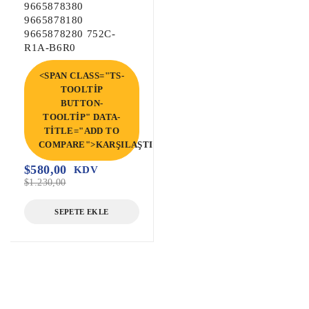
9665878380
9665878180
9665878280 752C-
R1A-B6R0
<SPAN CLASS="TS-
TOOLTIP
BUTTON-
TOOLTIP" DATA-
TITLE="ADD TO
COMPARE">KARŞILAŞTIR</SPAN>
$
580,00
KDV
$
1.230,00
SEPETE EKLE