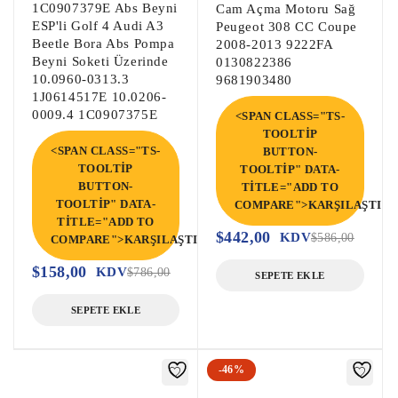
1C0907379E Abs Beyni
Cam Açma Motoru Sağ
durumdadır ve amaçlandığı gibi 
ESP'li Golf 4 Audi A3
Peugeot 308 CC Coupe
çalışmaktadır.

Beetle Bora Abs Pompa
2008-2013 9222FA
Beyni Soketi Üzerinde
0130822386
Yukarıdaki tabloda yer alan parça 
10.0960-0313.3
9681903480
numarası parçanızın numarası ile aynı 
1J0614517E 10.0206-
olmalıdır, aksi takdirde parça düzgün 
0009.4 1C0907375E
<SPAN CLASS="TS-
çalışmayacaktır.

TOOLTIP
<SPAN CLASS="TS-
BUTTON-
TOOLTIP
TOOLTIP" DATA-
Motor Beyni, Oto beyin, Motor beyini, 
BUTTON-
TITLE="ADD TO
Oto beyni, Oto beyinci, Abs beyni, Çıkma 
TOOLTIP" DATA-
COMPARE">KARŞILAŞTIR<
TITLE="ADD TO
Abs beyni,

$
442,00
KDV
$
586,00
COMPARE">KARŞILAŞTIR</SPAN>
Çıkma Motor Beyni, Çıkma Oto beyin, 
$
158,00
KDV
Çıkma Motor beyini, Çıkma Oto beyni, 
$
786,00
SEPETE EKLE
Çıkma Oto beyinci,

SEPETE EKLE
Şanzıman Beyni, Otomatik Şanzıman Beyni, 
Çıkma Otomatik Şanzıman Beyni, Çıkma 
-46%
Şanzıman Beyni,
