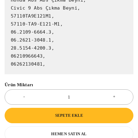
Civic 9 Abs Çıkma Beyni,

57110TA9E121M1,

57110-TA9-E121-M1,

06.2109-6664.3,

06.2621-3048.1,

28.5154-4200.3,

06210966643,

06262130481,
Ürün Miktarı
SEPETE EKLE
HEMEN SATIN AL