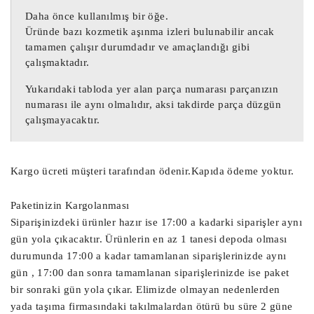
57110TA9E121M1 Honda Civic Abs Beyni

Daha önce kullanılmış bir öğe.
57110-TA9-E121-M1 Honda Abs Beyni

Üründe bazı kozmetik aşınma izleri bulunabilir ancak
06.2109-6664.3 Honda Civic 9 Abs Beyni

tamamen çalışır durumdadır ve amaçlandığı gibi
06.2621-3048.1 Civic 9 Abs Beyni

çalışmaktadır.
Yukarıdaki tabloda yer alan parça numarası parçanızın
28.5154-4200.3 Honda Civic Abs Beyni

numarası ile aynı olmalıdır, aksi takdirde parça düzgün
06210966643 Honda Abs Abs Çıkma Beyni

çalışmayacaktır.
06262130481 Civic 9 Abs Pompa Beyni

57110TA9E121M1 / 57110-TA9-E121-M1

Kargo ücreti müşteri tarafından ödenir.Kapıda ödeme yoktur.
06.2109-6664.3 / 06.2621-3048.1

28.5154-4200.3 / 06210966643 / 
Paketinizin Kargolanması
Siparişinizdeki ürünler hazır ise 17:00 a kadarki siparişler aynı
06262130481

gün yola çıkacaktır. Ürünlerin en az 1 tanesi depoda olması
57110TA9E121M1 Abs Beyni / 
durumunda 17:00 a kadar tamamlanan siparişlerinizde aynı
57110TA9E121M1 Abs Beyni

gün , 17:00 dan sonra tamamlanan siparişlerinizde ise paket
57110TA9E121M1 Abs Beyni / 
bir sonraki gün yola çıkar. Elimizde olmayan nedenlerden
57110TA9E121M1 Abs Beyni

yada taşıma firmasındaki takılmalardan ötürü bu süre 2 güne