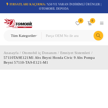
FIRSATLARI KAÇIRMA:
%50 YE VARAN İNDİRİMLİ ÜRÜNLER |
OTOMOBİL DEPODA
0
0
Anasayfa
/
Otomobil iç Donanım
/
Emniyet Sistemleri
/
57110TA9E121M1 Abs Beyni Honda Civic 9 Abs Pompa
Beyni 57110-TA9-E121-M1
-38%