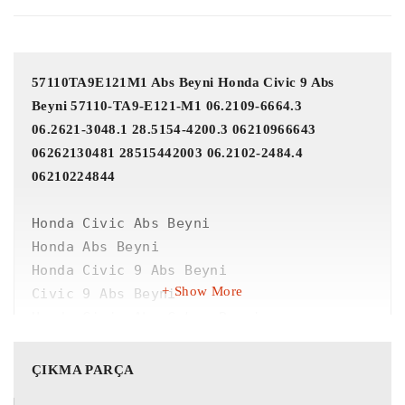
57110TA9E121M1 Abs Beyni Honda Civic 9 Abs 
Beyni 57110-TA9-E121-M1 06.2109-6664.3

06.2621-3048.1 28.5154-4200.3 06210966643 
06262130481 28515442003 06.2102-2484.4 
06210224844
Honda Civic Abs Beyni

Honda Abs Beyni

Honda Civic 9 Abs Beyni

Show More
Civic 9 Abs Beyni

Honda Civic Abs Çıkma Beyni

Honda Abs Abs Çıkma Beyni

Civic 9 Abs Çıkma Beyni

ÇIKMA PARÇA