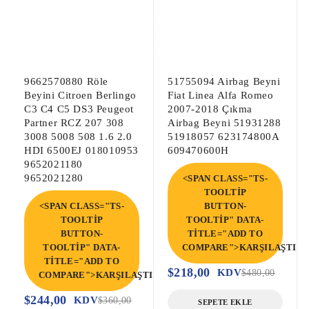
Hibrit Kontrol Modülü,

Honda Civic 9 Abs Beyni, Honda Civic 9 
Çıkma Abs Pompa Beyni, Honda Civic 9 
9662570880 Röle
51755094 Airbag Beyni
Çıkma Abs Beyni,

Beyini Citroen Berlingo
Fiat Linea Alfa Romeo
Civic 9 Abs Beyni, Civic 9 Çıkma Abs 
C3 C4 C5 DS3 Peugeot
2007-2018 Çıkma
Pompa Beyni, Civic 9 Çıkma Abs Beyni,
Partner RCZ 207 308
Airbag Beyni 51931288
3008 5008 508 1.6 2.0
51918057 623174800A
HDI 6500EJ 018010953
609470600H
9652021180
9652021280
<SPAN CLASS="TS-
TOOLTIP
<SPAN CLASS="TS-
BUTTON-
TOOLTIP
TOOLTIP" DATA-
BUTTON-
TITLE="ADD TO
TOOLTIP" DATA-
COMPARE">KARŞILAŞTIR<
TITLE="ADD TO
$
218,00
KDV
$
480,00
COMPARE">KARŞILAŞTIR</SPAN>
$
244,00
KDV
$
360,00
SEPETE EKLE