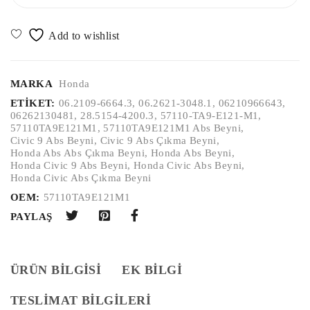
MARKA
Honda
ETIKET:
06.2109-6664.3
,
06.2621-3048.1
,
06210966643
,
06262130481
,
28.5154-4200.3
,
57110-TA9-E121-M1
,
57110TA9E121M1
,
57110TA9E121M1 Abs Beyni
,
Civic 9 Abs Beyni
,
Civic 9 Abs Çıkma Beyni
,
Honda Abs Abs Çıkma Beyni
,
Honda Abs Beyni
,
Honda Civic 9 Abs Beyni
,
Honda Civic Abs Beyni
,
Honda Civic Abs Çıkma Beyni
OEM:
57110TA9E121M1
PAYLAŞ
ÜRÜN BILGISI
EK BILGI
TESLİMAT BİLGİLERİ