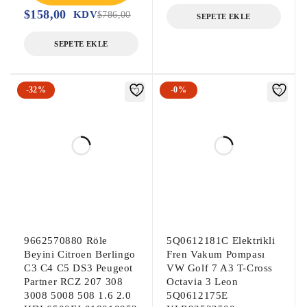
$
158,00
KDV
$
786,00
SEPETE EKLE
SEPETE EKLE
-32%
-0%
9662570880 Röle
5Q0612181C Elektrikli
Beyini Citroen Berlingo
Fren Vakum Pompası
C3 C4 C5 DS3 Peugeot
VW Golf 7 A3 T-Cross
Partner RCZ 207 308
Octavia 3 Leon
3008 5008 508 1.6 2.0
5Q0612175E