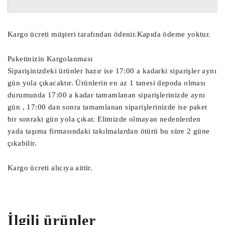
Şanzıman Beyni, Otomatik Şanzıman Beyni, 
Çıkma Otomatik Şanzıman Beyni, Çıkma 
Şanzıman Beyni,

Kargo ücreti müşteri tarafından ödenir.Kapıda ödeme yoktur.
Airbag Beyni, Çıkma Airbag Beyni, Çıkma 
SRS Beyni, SRS Beyni,

Paketinizin Kargolanması
Siparişinizdeki ürünler hazır ise 17:00 a kadarki siparişler aynı
Çıkma Motor Beyni, Çıkma Motor Beyini, 
gün yola çıkacaktır. Ürünlerin en az 1 tanesi depoda olması
durumunda 17:00 a kadar tamamlanan siparişlerinizde aynı
Motor Beyni,

gün , 17:00 dan sonra tamamlanan siparişlerinizde ise paket
Ağır Vasıta Motor Beyni, Kamyon Motor 
bir sonraki gün yola çıkar. Elimizde olmayan nedenlerden
Beyni,

yada taşıma firmasındaki takılmalardan ötürü bu süre 2 güne
Yat Motor Beyni, TIR Motor Beyni, 
çıkabilir.
Ekskavatör Motor Beyni,

Kargo ücreti alıcıya aittir.
Radar Beyni, Çarpışma Önleyici Radar 
Sensör Beyni,

Start Stop Beyni, Akü Start Stop Beyni,

Sanruf Motoru, Sanruf Beyni, Açılır 
İlgili ürünler