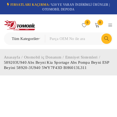
FIRSATLARI KAÇIRMA:
%50 YE VARAN İNDİRİMLİ ÜRÜNLER |
OTOMOBİL DEPODA
0
0
Anasayfa
/
Otomobil iç Donanım
/
Emniyet Sistemleri
/
589203U940 Abs Beyni Kia Sportage Abs Pompa Beyni ESP
Beyini 58920-3U940 5WY7F43D BH6013L311
-72%