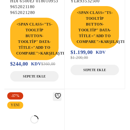
HDI 6500EJ 018010953
YLR93532500
9652021180
9652021280
<SPAN CLASS="TS-
TOOLTIP
<SPAN CLASS="TS-
BUTTON-
TOOLTIP
TOOLTIP" DATA-
BUTTON-
TITLE="ADD TO
TOOLTIP" DATA-
COMPARE">KARŞILAŞTIR<
TITLE="ADD TO
$
1.199,00
KDV
COMPARE">KARŞILAŞTIR</SPAN>
$
1.200,00
$
244,00
KDV
$
360,00
SEPETE EKLE
SEPETE EKLE
-17%
YENI