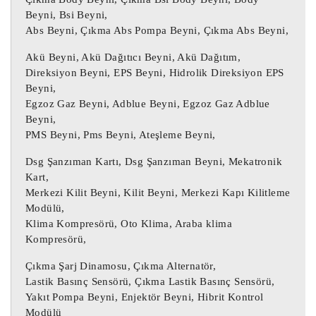
öğe.

Beyni, Bsi Beyni,
Üründe bazı kozmetik aşınma izleri 
Abs Beyni, Çıkma Abs Pompa Beyni, Çıkma Abs Beyni,
bulunabilir ancak tamamen çalışır 
Akü Beyni, Akü Dağıtıcı Beyni, Akü Dağıtım,
durumdadır ve amaçlandığı gibi 
Direksiyon Beyni, EPS Beyni, Hidrolik Direksiyon EPS
çalışmaktadır.

Beyni,
Yukarıdaki tabloda yer alan parça 
Egzoz Gaz Beyni, Adblue Beyni, Egzoz Gaz Adblue
Beyni,
numarası parçanızın numarası ile aynı 
PMS Beyni, Pms Beyni, Ateşleme Beyni,
olmalıdır, aksi takdirde parça düzgün 
çalışmayacaktır.

Dsg Şanzıman Kartı, Dsg Şanzıman Beyni, Mekatronik
Kart,
Merkezi Kilit Beyni, Kilit Beyni, Merkezi Kapı Kilitleme
Motor beyni, Oto beyin, Motor beyini, 
Modülü,
Oto beyni, Oto beyinci, Abs beyni, Çıkma 
Klima Kompresörü, Oto Klima, Araba klima
Abs beyni,

Kompresörü,
Çıkma Motor beyni, Çıkma Oto beyin, 
Çıkma Şarj Dinamosu, Çıkma Alternatör,
Çıkma Motor beyini, Çıkma Oto beyni, 
Lastik Basınç Sensörü, Çıkma Lastik Basınç Sensörü,
Çıkma Oto beyinci,

Yakıt Pompa Beyni, Enjektör Beyni, Hibrit Kontrol
Modülü