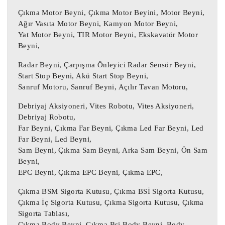
BH6013L311

Çıkma Motor Beyni, Çıkma Motor Beyini, Motor Beyni,
589203U940 Kia Sportage Abs Pompa Beyni 
Ağır Vasıta Motor Beyni, Kamyon Motor Beyni,
Yat Motor Beyni, TIR Motor Beyni, Ekskavatör Motor
58920-3U940 

Beyni,
5WY7F43D Sportage Abs Pompa Beyni Kia 
BH6013L311

Radar Beyni, Çarpışma Önleyici Radar Sensör Beyni,
589203U940 Sportage ESP Beyini 58920-
Start Stop Beyni, Akü Start Stop Beyni,
Sanruf Motoru, Sanruf Beyni, Açılır Tavan Motoru,
3U940

5WY7F43D Sportage Abs Beyni BH6013L311

Debriyaj Aksiyoneri, Vites Robotu, Vites Aksiyoneri,
58920-3U940 Sportage ESP Beyini 
Debriyaj Robotu,
589203U940

Far Beyni, Çıkma Far Beyni, Çıkma Led Far Beyni, Led
Far Beyni, Led Beyni,
Sam Beyni, Çıkma Sam Beyni, Arka Sam Beyni, Ön Sam
589203U940 Abs Beyni / 589203U940 Abs 
Beyni,
Beyni

EPC Beyni, Çıkma EPC Beyni, Çıkma EPC,
589203U940 / 58920-3U940 / 5WY7F43D / 
Çıkma BSM Sigorta Kutusu, Çıkma BSİ Sigorta Kutusu,
BH6013L311

Çıkma İç Sigorta Kutusu, Çıkma Sigorta Kutusu, Çıkma
Sigorta Tablası,
 Daha önce kullanılmış bir 
ÇIKMA PARÇA :
Çıkma Body Beyni, Çıkma Bsi Body Beyni, Body