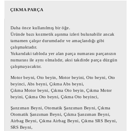
589203U940 Kia Sportage Abs Beyni

58920-3U940 Kia Sportage Abs Pompa Beyni

ÇIKMA PARÇA
5WY7F43D Sportage Abs Pompa Beyni

Daha önce kullanılmış bir öğe.
589203U940 Kia Sportage ESP Beyini

Üründe bazı kozmetik aşınma izleri bulunabilir ancak
58920-3U940 Sportage Abs Beyni

tamamen çalışır durumdadır ve amaçlandığı gibi
5WY7F43D Sportage ESP Beyini

çalışmaktadır.
Yukarıdaki tabloda yer alan parça numarası parçanızın
numarası ile aynı olmalıdır, aksi takdirde parça düzgün
Kia Sportage Abs Beyni 589203U940

çalışmayacaktır.
Kia Sportage Abs Pompa Beyni 58920-3U940

Sportage Abs Pompa Beyni 5WY7F43D

Motor beyni, Oto beyin, Motor beyini, Oto beyni, Oto
Kia Sportage ESP Beyini 589203U940

beyinci, Abs beyni, Çıkma Abs beyni,
Çıkma Motor beyni, Çıkma Oto beyin, Çıkma Motor
beyini, Çıkma Oto beyni, Çıkma Oto beyinci,
Sportage Abs Beyni 58920-3U940

Sportage ESP Beyini 5WY7F43D

Şanzıman Beyni, Otomatik Şanzıman Beyni, Çıkma
Otomatik Şanzıman Beyni, Çıkma Şanzıman Beyni,
Airbag Beyni, Çıkma Airbag Beyni, Çıkma SRS Beyni,
589203U940 Abs Beyni 58920-3U940

SRS Beyni,
5WY7F43D Kia Sportage Abs Beyni 