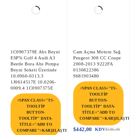
1C0907379E Abs Beyni
Cam Açma Motoru Sağ
ESP'li Golf 4 Audi A3
Peugeot 308 CC Coupe
Beetle Bora Abs Pompa
2008-2013 9222FA
Beyni Soketi Üzerinde
0130822386
10.0960-0313.3
9681903480
1J0614517E 10.0206-
0009.4 1C0907375E
<SPAN CLASS="TS-
TOOLTIP
<SPAN CLASS="TS-
BUTTON-
TOOLTIP
TOOLTIP" DATA-
BUTTON-
TITLE="ADD TO
TOOLTIP" DATA-
COMPARE">KARŞILAŞTIR<
TITLE="ADD TO
$
442,00
KDV
$
586,00
COMPARE">KARŞILAŞTIR</SPAN>