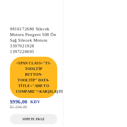
9816172680 Silecek
Motoru Peugeot 508 Ön
Sağ Silecek Motoru
3397021928
1397220695
<SPAN CLASS="TS-
TOOLTIP
BUTTON-
TOOLTIP" DATA-
TITLE="ADD TO
COMPARE">KARŞILAŞTIR</SPAN>
$
996,00
KDV
$
1.204,00
SEPETE EKLE