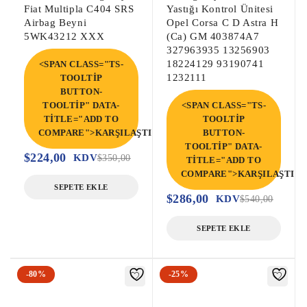
Fiat Multipla C404 SRS
Yastığı Kontrol Ünitesi
Lastik Basınç Sensörü, Çıkma Lastik 
Airbag Beyni
Opel Corsa C D Astra H
Basınç Sensörü,

5WK43212 XXX
(Ca) GM 403874A7
Yakıt Pompa Beyni, Enjektör Beyni, 
327963935 13256903
18224129 93190741
Hibrit Kontrol Modülü

<SPAN CLASS="TS-
1232111
TOOLTIP
BUTTON-
Kia Sportage Abs Beyni, Kia Sportage 
TOOLTIP" DATA-
<SPAN CLASS="TS-
Çıkma Abs Pompa Beyni, Kia Sportage 
TITLE="ADD TO
TOOLTIP
COMPARE">KARŞILAŞTIR</SPAN>
BUTTON-
Çıkma Abs Beyni,

TOOLTIP" DATA-
Sportage Abs Beyni, Sportage Çıkma Abs 
$
224,00
KDV
$
350,00
TITLE="ADD TO
Pompa Beyni, Sportage Çıkma Abs Beyni,
COMPARE">KARŞILAŞTIR<
SEPETE EKLE
$
286,00
KDV
$
540,00
SEPETE EKLE
-80%
-25%