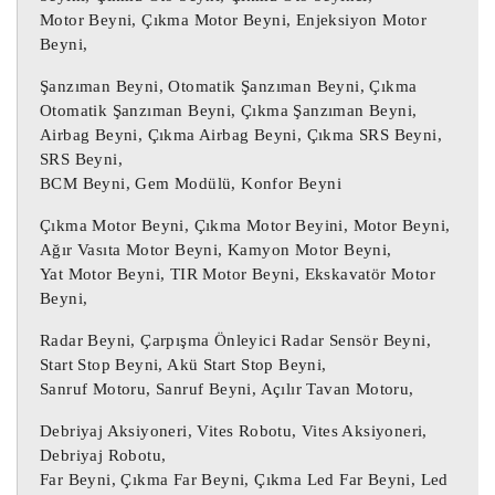
7700103919 Motor Beyni / 7700103919 
Motor Beyni, Çıkma Motor Beyni, Enjeksiyon Motor
Motor Beyni

Beyni,
Şanzıman Beyni, Otomatik Şanzıman Beyni, Çıkma
 Daha önce kullanılmış bir 
ÇIKMA PARÇA :
Otomatik Şanzıman Beyni, Çıkma Şanzıman Beyni,
öğe.

Airbag Beyni, Çıkma Airbag Beyni, Çıkma SRS Beyni,
Üründe bazı kozmetik aşınma izleri 
SRS Beyni,
bulunabilir ancak tamamen çalışır 
BCM Beyni, Gem Modülü, Konfor Beyni
durumdadır ve amaçlandığı gibi 
Çıkma Motor Beyni, Çıkma Motor Beyini, Motor Beyni,
çalışmaktadır.

Ağır Vasıta Motor Beyni, Kamyon Motor Beyni,
Yukarıdaki tabloda yer alan parça 
Yat Motor Beyni, TIR Motor Beyni, Ekskavatör Motor
numarası parçanızın numarası ile aynı 
Beyni,
olmalıdır, aksi takdirde parça düzgün 
Radar Beyni, Çarpışma Önleyici Radar Sensör Beyni,
çalışmayacaktır.

Start Stop Beyni, Akü Start Stop Beyni,
Sanruf Motoru, Sanruf Beyni, Açılır Tavan Motoru,
Motor beyni, Oto beyin, Motor beyini, 
Debriyaj Aksiyoneri, Vites Robotu, Vites Aksiyoneri,
Oto beyni, Oto beyinci, Abs beyni, Çıkma 
Debriyaj Robotu,
Abs beyni,

Far Beyni, Çıkma Far Beyni, Çıkma Led Far Beyni, Led
Çıkma Motor Beyni, Çıkma Oto beyin, 