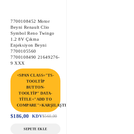
7700108452 Motor
Beyni Renault Clio
Symbol Reno Twingo
1.2 8V Çıkma
Enjeksiyon Beyni
7700105560
7700108490 21649276-
9 XXX
<SPAN CLASS="TS-
TOOLTIP
BUTTON-
TOOLTIP" DATA-
TITLE="ADD TO
COMPARE">KARŞILAŞTIR</SPAN>
$
186,00
KDV
$
560,00
SEPETE EKLE