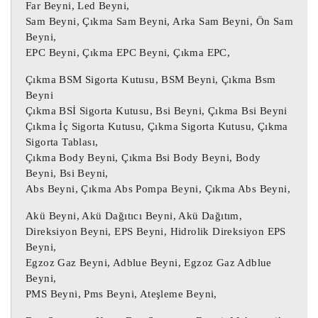
Far Beyni, Led Beyni,
Çıkma Motor beyini, Çıkma Oto beyni, 
Sam Beyni, Çıkma Sam Beyni, Arka Sam Beyni, Ön Sam
Çıkma Oto beyinci,

Beyni,
EPC Beyni, Çıkma EPC Beyni, Çıkma EPC,
Motor Beyni, Çıkma Motor Beyni, 
Enjeksiyon Motor Beyni,

Çıkma BSM Sigorta Kutusu, BSM Beyni, Çıkma Bsm
Beyni
Şanzıman Beyni, Otomatik Şanzıman Beyni, 
Çıkma BSİ Sigorta Kutusu, Bsi Beyni, Çıkma Bsi Beyni
Çıkma İç Sigorta Kutusu, Çıkma Sigorta Kutusu, Çıkma
Çıkma Otomatik Şanzıman Beyni, Çıkma 
Sigorta Tablası,
Şanzıman Beyni,

Çıkma Body Beyni, Çıkma Bsi Body Beyni, Body
Airbag Beyni, Çıkma Airbag Beyni, Çıkma 
Beyni, Bsi Beyni,
SRS Beyni, SRS Beyni,

Abs Beyni, Çıkma Abs Pompa Beyni, Çıkma Abs Beyni,
BCM Beyni, Gem Modülü, Konfor Beyni

Akü Beyni, Akü Dağıtıcı Beyni, Akü Dağıtım,
Direksiyon Beyni, EPS Beyni, Hidrolik Direksiyon EPS
Çıkma Motor Beyni, Çıkma Motor Beyini, 
Beyni,
Motor Beyni,

Egzoz Gaz Beyni, Adblue Beyni, Egzoz Gaz Adblue
Ağır Vasıta Motor Beyni, Kamyon Motor 
Beyni,
Beyni,

PMS Beyni, Pms Beyni, Ateşleme Beyni,
Yat Motor Beyni, TIR Motor Beyni, 