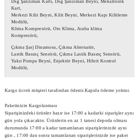
Dsg Şanzıman Kartı, Dsg Şanzıman Beyni, Mekatronik
Ekskavatör Motor Beyni,

Kart,
Merkezi Kilit Beyni, Kilit Beyni, Merkezi Kapı Kilitleme
Radar Beyni, Çarpışma Önleyici Radar 
Modülü,
Klima Kompresörü, Oto Klima, Araba klima
Sensör Beyni,

Kompresörü,
Start Stop Beyni, Akü Start Stop Beyni,

Sanruf Motoru, Sanruf Beyni, Açılır 
Çıkma Şarj Dinamosu, Çıkma Alternatör,
Tavan Motoru,

Lastik Basınç Sensörü, Çıkma Lastik Basınç Sensörü,
Yakıt Pompa Beyni, Enjektör Beyni, Hibrit Kontrol
Modülü,
Debriyaj Aksiyoneri, Vites Robotu, Vites 
Aksiyoneri, Debriyaj Robotu,

Far Beyni, Çıkma Far Beyni, Çıkma Led 
Kargo ücreti müşteri tarafından ödenir.Kapıda ödeme yoktur.
Far Beyni, Led Far Beyni, Led Beyni,

Sam Beyni, Çıkma Sam Beyni, Arka Sam 
Paketinizin Kargolanması
Beyni, Ön Sam Beyni,

Siparişinizdeki ürünler hazır ise 17:00 a kadarki siparişler aynı
EPC Beyni, Çıkma EPC Beyni, Çıkma EPC,

gün yola çıkacaktır. Ürünlerin en az 1 tanesi depoda olması
durumunda 17:00 a kadar tamamlanan siparişlerinizde aynı
Çıkma BSM Sigorta Kutusu, BSM Beyni, 
gün , 17:00 dan sonra tamamlanan siparişlerinizde ise paket