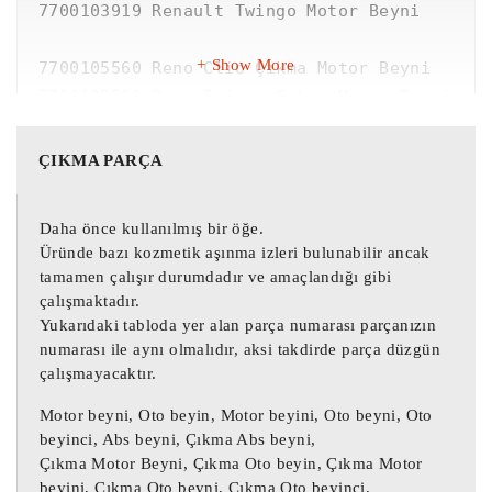
7700103919 Renault Twingo Motor Beyni

Show More
7700105560 Reno Clio Çıkma Motor Beyni

7700105560 Reno Twingo Çıkma Motor Beyni

7700105560 Renault Clio Motor Beyni

7700105560 Renault Twingo Motor Beyni

ÇIKMA PARÇA
7700103919 Motor Beyni HOM7700105560

Daha önce kullanılmış bir öğe.
21624890-5 Clio Çıkma Motor Beyni 
Üründe bazı kozmetik aşınma izleri bulunabilir ancak
7700105560

tamamen çalışır durumdadır ve amaçlandığı gibi
7700103919 Twingo Çıkma Motor Beyni 
çalışmaktadır.
7700105560

Yukarıdaki tabloda yer alan parça numarası parçanızın
numarası ile aynı olmalıdır, aksi takdirde parça düzgün
çalışmayacaktır.
7700103919 / HOM7700105560

7700105560 / 21624890-5 / 7700103515

Motor beyni, Oto beyin, Motor beyini, Oto beyni, Oto
7700103919 Motor Beyni / 7700103919 
beyinci, Abs beyni, Çıkma Abs beyni,
Çıkma Motor Beyni, Çıkma Oto beyin, Çıkma Motor
Motor Beyni

beyini, Çıkma Oto beyni, Çıkma Oto beyinci,