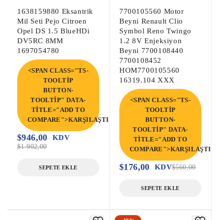
1638159880 Eksantrik
7700105560 Motor
Mil Seti Pejo Citroen
Beyni Renault Clio
Opel DS 1.5 BlueHDi
Symbol Reno Twingo
DV5RC 8MM
1.2 8V Enjeksiyon
1697054780
Beyni 7700108440
7700108452
HOM7700105560
<SPAN CLASS="TS-
16319.104 XXX
TOOLTIP
BUTTON-
TOOLTIP" DATA-
<SPAN CLASS="TS-
TITLE="ADD TO
TOOLTIP
COMPARE">KARŞILAŞTIR</SPAN>
BUTTON-
TOOLTIP" DATA-
$
946,00
KDV
TITLE="ADD TO
$
1.902,00
COMPARE">KARŞILAŞTIR<
$
176,00
KDV
$
560,00
SEPETE EKLE
SEPETE EKLE