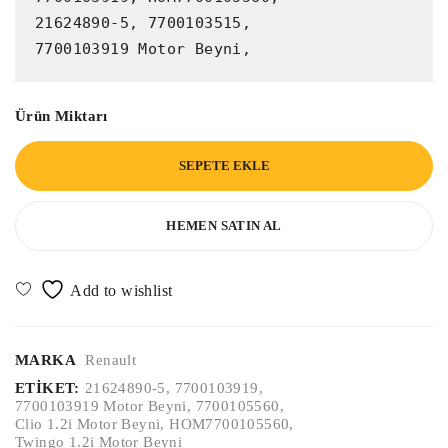
21624890-5, 7700103515,

7700103919 Motor Beyni,
Ürün Miktarı
SEPETE EKLE
HEMEN SATIN AL
MARKA
Renault
ETIKET:
21624890-5
,
7700103919
,
7700103919 Motor Beyni
,
7700105560
,
Clio 1.2i Motor Beyni
,
HOM7700105560
,
Twingo 1.2i Motor Beyni