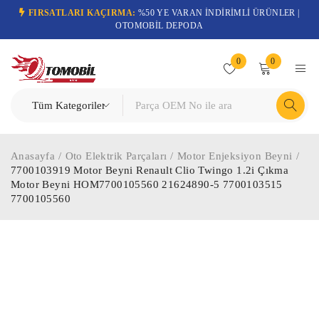
FIRSATLARI KAÇIRMA:
%50 YE VARAN İNDİRİMLİ ÜRÜNLER |
OTOMOBİL DEPODA
0
0
Anasayfa
/
Oto Elektrik Parçaları
/
Motor Enjeksiyon Beyni
/
7700103919 Motor Beyni Renault Clio Twingo 1.2i Çıkma
Motor Beyni HOM7700105560 21624890-5 7700103515
7700105560
-79%