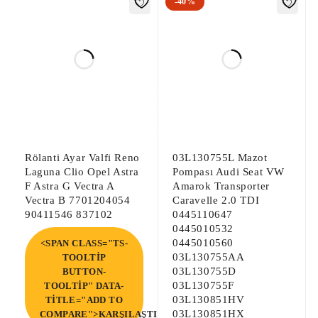
-40%
Rölanti Ayar Valfi Reno
03L130755L Mazot
Laguna Clio Opel Astra
Pompası Audi Seat VW
F Astra G Vectra A
Amarok Transporter
Vectra B 7701204054
Caravelle 2.0 TDI
90411546 837102
0445110647
0445010532
0445010560
<SPAN CLASS="TS-
03L130755AA
TOOLTIP
03L130755D
BUTTON-
03L130755F
TOOLTIP" DATA-
03L130851HV
TITLE="ADD TO
03L130851HX
COMPARE">KARŞILAŞTIR</SPAN>