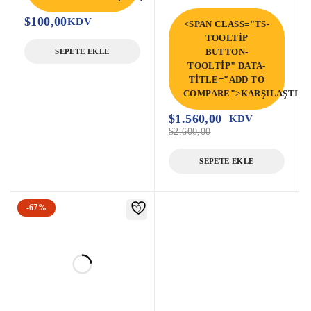
$
100,00
KDV
<SPAN CLASS="TS-
TOOLTIP
BUTTON-
SEPETE EKLE
TOOLTIP" DATA-
TITLE="ADD TO
COMPARE">KARŞILAŞTIR<
$
1.560,00
KDV
$
2.600,00
SEPETE EKLE
-67%