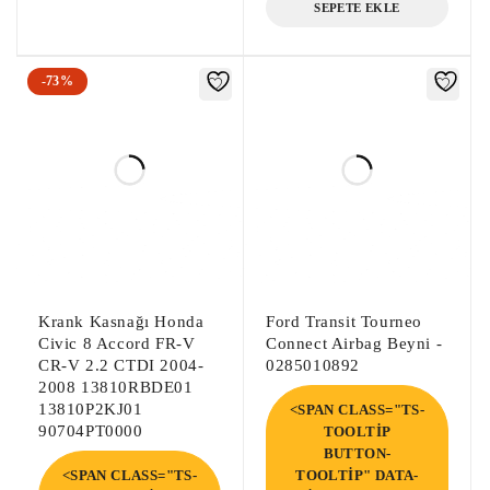
Twingo 1.2i Motor Beyni, Twingo 1.2i 
SEPETE EKLE
Çıkma Motor Beyni, Twingo 1.2i 
Enjeksiyon Motor Beyni,
-73%
Krank Kasnağı Honda
Ford Transit Tourneo
Civic 8 Accord FR-V
Connect Airbag Beyni -
CR-V 2.2 CTDI 2004-
0285010892
2008 13810RBDE01
13810P2KJ01
<SPAN CLASS="TS-
90704PT0000
TOOLTIP
BUTTON-
<SPAN CLASS="TS-
TOOLTIP" DATA-