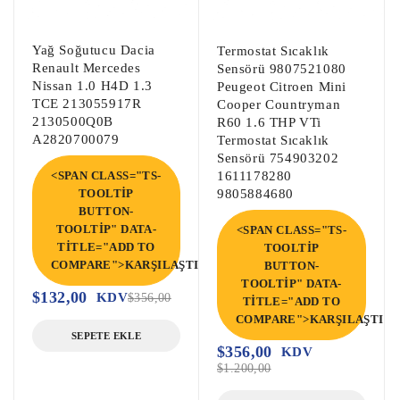
Dsg Şanzıman Kartı, Dsg Şanzıman Beyni, 
Yağ Soğutucu Dacia
Mekatronik Kart,

Termostat Sıcaklık
Renault Mercedes
Sensörü 9807521080
Merkezi Kilit Beyni, Kilit Beyni, 
Nissan 1.0 H4D 1.3
Peugeot Citroen Mini
Merkezi Kapı Kilitleme Modülü,

TCE 213055917R
Cooper Countryman
Klima Kompresörü, Oto Klima, Araba klima 
2130500Q0B
R60 1.6 THP VTi
A2820700079
Termostat Sıcaklık
Kompresörü,

Sensörü 754903202
<SPAN CLASS="TS-
1611178280
Çıkma Şarj Dinamosu, Çıkma Alternatör,

TOOLTIP
9805884680
BUTTON-
Lastik Basınç Sensörü, Çıkma Lastik 
TOOLTIP" DATA-
<SPAN CLASS="TS-
Basınç Sensörü,

TITLE="ADD TO
TOOLTIP
Yakıt Pompa Beyni, Enjektör Beyni, 
COMPARE">KARŞILAŞTIR</SPAN>
BUTTON-
Hibrit Kontrol Modülü,

TOOLTIP" DATA-
$
132,00
KDV
$
356,00
TITLE="ADD TO
COMPARE">KARŞILAŞTIR<
Clio 1.2i Motor Beyni, Clio 1.2i Çıkma 
SEPETE EKLE
$
356,00
KDV
Motor Beyni, Clio 1.2i Enjeksiyon Motor 
$
1.200,00
Beyni,
