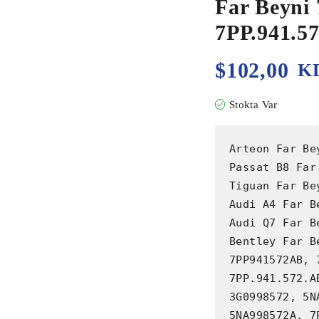
Far Beyni
7PP.941.5
$
102,00
K
Stokta Var
Arteon Far Bey
Passat B8 Far 
Tiguan Far Bey
Audi A4 Far Be
Audi Q7 Far Be
Bentley Far Be
7PP941572AB, 
7PP.941.572.A
3G0998572, 5NA
5NA998572A, 7