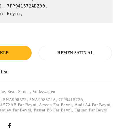
0, 7PP941572ABZ00,

ar Beyni,
EKLE
HEMEN SATIN AL
che
,
Seat
,
Skoda
,
Volkswagen
2
,
5NA998572
,
5NA998572A
,
7PP941572A
,
1572AB Far Beyni
,
Arteon Far Beyni
,
Audi A4 Far Beyni
,
entley Far Beyni
,
Passat B8 Far Beyni
,
Tiguan Far Beyni