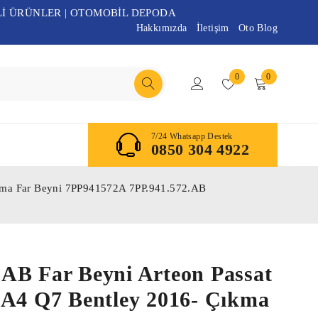
Lİ ÜRÜNLER | OTOMOBİL DEPODA
Hakkımızda
İletişim
Oto Blog
0
0
7/24 Whatsapp Destek
0850 304 4922
kma Far Beyni 7PP941572A 7PP.941.572.AB
AB Far Beyni Arteon Passat
 A4 Q7 Bentley 2016- Çıkma