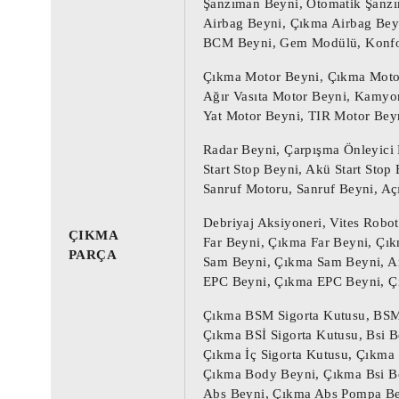
Şanzıman Beyni, Otomatik Şanz
5NA998572A / 7PP941572A000

Airbag Beyni, Çıkma Airbag Bey
7PP941572AB000 / 7PP941572ABZ00

BCM Beyni, Gem Modülü, Konfo
7PP941572AB Far Beyni / 7PP941572AB Far 
Çıkma Motor Beyni, Çıkma Motor
7PP941572AB Far Beyni / 7PP941572AB Far 
Ağır Vasıta Motor Beyni, Kamyo
Yat Motor Beyni, TIR Motor Bey
 Daha önce kullanılmış bir 
ÇIKMA PARÇA :
Radar Beyni, Çarpışma Önleyici 
Üründe bazı kozmetik aşınma izleri bulu
Start Stop Beyni, Akü Start Stop 
Yukarıdaki tabloda yer alan parça numar
Sanruf Motoru, Sanruf Beyni, Aç
Motor beyni, Oto beyin, Motor beyini, O
Debriyaj Aksiyoneri, Vites Robot
ÇIKMA
Far Beyni, Çıkma Far Beyni, Çık
Çıkma Motor Beyni, Çıkma Oto beyin, Çık
PARÇA
Sam Beyni, Çıkma Sam Beyni, A
Motor Beyni, Çıkma Motor Beyni, Enjeksiy
EPC Beyni, Çıkma EPC Beyni, Ç
Şanzıman Beyni, Otomatik Şanzıman Beyni
Çıkma BSM Sigorta Kutusu, BS
Çıkma BSİ Sigorta Kutusu, Bsi B
Airbag Beyni, Çıkma Airbag Beyni, Çıkma 
Çıkma İç Sigorta Kutusu, Çıkma 
BCM Beyni, Gem Modülü, Konfor Beyni

Çıkma Body Beyni, Çıkma Bsi Bo
Abs Beyni, Çıkma Abs Pompa Be