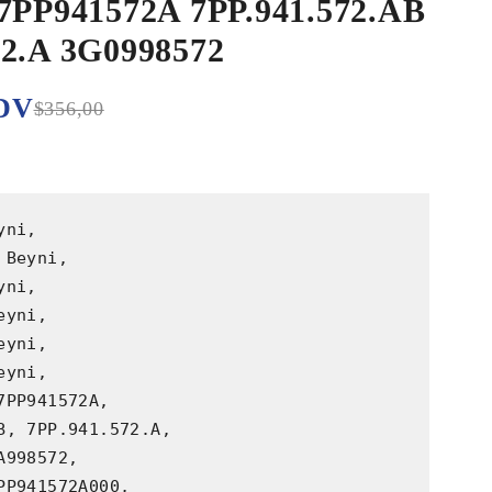
 7PP941572A 7PP.941.572.AB
72.A 3G0998572
DV
$
356,00
ni,

Beyni,

ni,

yni,

yni,

yni,

7PP941572A,

B, 7PP.941.572.A,

998572,

PP941572A000,
