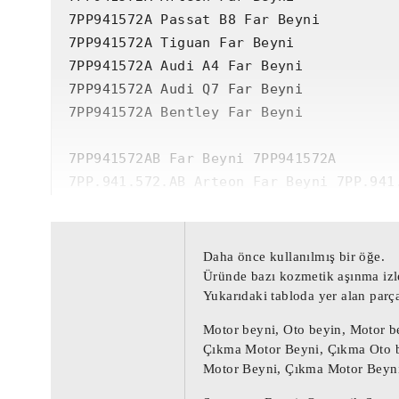
7PP941572A Passat B8 Far Beyni

7PP941572A Tiguan Far Beyni

7PP941572A Audi A4 Far Beyni

7PP941572A Audi Q7 Far Beyni

7PP941572A Bentley Far Beyni

7PP941572AB Far Beyni 7PP941572A

7PP.941.572.AB Arteon Far Beyni 7PP.941.
3G0998572 Passat B8 Far Beyni 5NA998572

7PP941572AB000 Tiguan Far Beyni 5NA99857
7PP941572A000 Audi A4 Far Beyni 7PP94157
Daha önce kullanılmış bir öğe.
7PP941572AB Audi Q7 Far Beyni 7PP941572A
Üründe bazı kozmetik aşınma izle
Yukarıdaki tabloda yer alan parç
5NA998572 Bentley Far Beyni 3G0998572

Motor beyni, Oto beyin, Motor b
7PP941572AB / 7PP941572A

Çıkma Motor Beyni, Çıkma Oto b
7PP.941.572.AB / 7PP.941.572.A

Motor Beyni, Çıkma Motor Beyni
3G0998572 / 5NA998572
