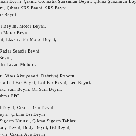
ıman Beyni, Çıkma Otomatik Şanzıman Beyni, Çıkma Şanzıman Bey
ni, Çıkma SRS Beyni, SRS Beyni,
r Beyni
Beyni

 Beyini, Motor Beyni,
Beyni

n Motor Beyni,
ni, Ekskavatör Motor Beyni,
öğe.

Radar Sensör Beyni,
nabilir ancak tamamen çalışır durumdadır ve amaç
Beyni,
ası parçanızın numarası ile aynı olmalıdır, aksi
ılır Tavan Motoru,
to beyni, Oto beyinci, Abs beyni, Çıkma Abs beyni
u, Vites Aksiyoneri, Debriyaj Robotu,
ma Led Far Beyni, Led Far Beyni, Led Beyni,
ma Motor beyini, Çıkma Oto beyni, Çıkma Oto beyin
rka Sam Beyni, Ön Sam Beyni,
on Motor Beyni,

ıkma EPC,
, Çıkma Otomatik Şanzıman Beyni, Çıkma Şanzıman B
M Beyni, Çıkma Bsm Beyni
eyni, Çıkma Bsi Beyni
SRS Beyni, SRS Beyni,

Sigorta Kutusu, Çıkma Sigorta Tablası,
dy Beyni, Body Beyni, Bsi Beyni,
yni, Çıkma Abs Beyni,