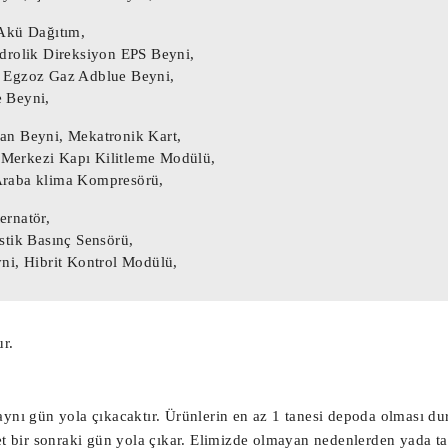
otor Beyni,

 Akü Dağıtım,
yni,

drolik Direksiyon EPS Beyni,
atör Motor Beyni,

 Egzoz Gaz Adblue Beyni,
 Beyni,
sör Beyni,

an Beyni, Mekatronik Kart,
, Merkezi Kapı Kilitleme Modülü,
n Motoru,

Araba klima Kompresörü,
 Aksiyoneri, Debriyaj Robotu,

ernatör,
stik Basınç Sensörü,
r Beyni, Led Far Beyni, Led Beyni,

ni, Hibrit Kontrol Modülü,
ni, Ön Sam Beyni,

r.
ma Bsm Beyni

ma Bsi Beyni

utusu, Çıkma Sigorta Tablası,

er aynı gün yola çıkacaktır. Ürünlerin en az 1 tanesi depoda olması
Body Beyni, Bsi Beyni,

et bir sonraki gün yola çıkar. Elimizde olmayan nedenlerden yada t