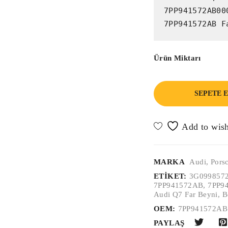
7PP941572AB00
7PP941572AB F
Ürün Miktarı
SEPETE 
MARKA
Audi
,
Pors
ETIKET:
3G099857
7PP941572AB
,
7PP94
Audi Q7 Far Beyni
,
B
OEM:
7PP941572AB
PAYLAŞ