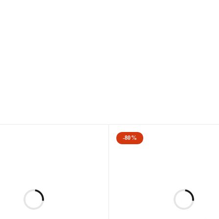
Abs Beyni,

ım,

reksiyon EPS Beyni,

 Adblue Beyni,

Mekatronik Kart,

i Kapı Kilitleme Modülü,

 Kompresörü,

-80%
nç Sensörü,

t Kontrol Modülü,

i, Arteon Çıkma Led Far Beyni, Arteon Led Far Be
r Beyni, Passat B8 Çıkma Led Far Beyni, Passat B
i, Tiguan Çıkma Led Far Beyni, Tiguan Led Far Be