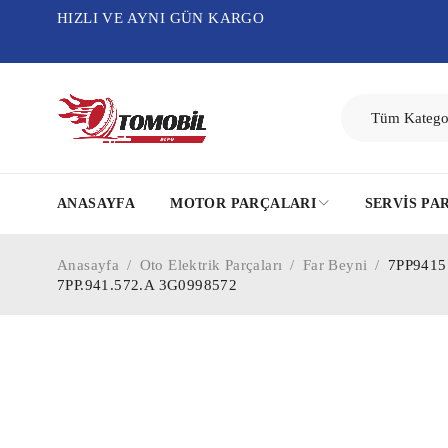
HIZLI VE AYNI GÜN KARGO
ANASAYFA
MOTOR PARÇALARI
SERVIS PA
Anasayfa
/
Oto Elektrik Parçaları
/
Far Beyni
/
7PP94157
7PP.941.572.A 3G0998572
-71%