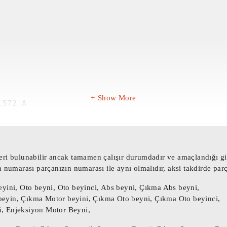
Show More
572.A

2A

2ABZ00



ri bulunabilir ancak tamamen çalışır durumdadır ve amaçlandığı gib
a numarası parçanızın numarası ile aynı olmalıdır, aksi takdirde par
eyini, Oto beyni, Oto beyinci, Abs beyni, Çıkma Abs beyni,
eyin, Çıkma Motor beyini, Çıkma Oto beyni, Çıkma Oto beyinci,
, Enjeksiyon Motor Beyni,