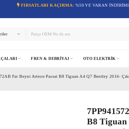
FIRSATLARI KAÇIRMA:
%50 YE VARAN İNDİRİM
RÇALARI
FREN & DEBRIYAJ
OTO ELEKTRIK
2AB Far Beyni Arteon Passat B8 Tiguan A4 Q7 Bentley 2016- Çı
7PP941572
B8 Tiguan