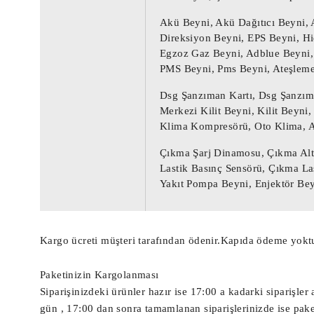
Çıkma Motor Beyni, Çıkma Motor Beyini, M
Akü Beyni, Akü Dağıtıcı Beyni,
Ağır Vasıta Motor Beyni, Kamyon Motor Be
Direksiyon Beyni, EPS Beyni, Hi
Yat Motor Beyni, TIR Motor Beyni, Ekskav
Egzoz Gaz Beyni, Adblue Beyni,
PMS Beyni, Pms Beyni, Ateşleme
Radar Beyni, Çarpışma Önleyici Radar Sen
Dsg Şanzıman Kartı, Dsg Şanzım
Start Stop Beyni, Akü Start Stop Beyni,

Merkezi Kilit Beyni, Kilit Beyni
Sanruf Motoru, Sanruf Beyni, Açılır Tava
Klima Kompresörü, Oto Klima, 
Debriyaj Aksiyoneri, Vites Robotu, Vites
Çıkma Şarj Dinamosu, Çıkma Alt
Lastik Basınç Sensörü, Çıkma La
Far Beyni, Çıkma Far Beyni, Çıkma Led Fa
Yakıt Pompa Beyni, Enjektör Bey
Sam Beyni, Çıkma Sam Beyni, Arka Sam Bey
EPC Beyni, Çıkma EPC Beyni, Çıkma EPC,

Kargo ücreti müşteri tarafından ödenir.Kapıda ödeme yoktu
Çıkma BSM Sigorta Kutusu, BSM Beyni, Çık
Çıkma BSİ Sigorta Kutusu, Bsi Beyni, Çık
Paketinizin Kargolanması
Çıkma İç Sigorta Kutusu, Çıkma Sigorta K
Siparişinizdeki ürünler hazır ise 17:00 a kadarki siparişl
Çıkma Body Beyni, Çıkma Bsi Body Beyni, 
gün , 17:00 dan sonra tamamlanan siparişlerinizde ise pak