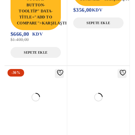
BUTTON-
$
356,00
KDV
TOOLTIP" DATA-
TITLE="ADD TO
COMPARE">KARŞILAŞTIR</SPAN>
SEPETE EKLE
$
666,00
KDV
$
1.400,00
SEPETE EKLE
-36%