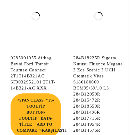
0285001955 Airbag
284B18225R Sigorta
Beyni Ford Transit
Kutusu Fluence Megane
Tourneo Connect
3 Zoe Scenic 3 UCH
2T1T14B321AC
Otomatik Vites
6F0032952101 2T1T-
S180180060
14B321-AC XXX
BCM95/39/10 L3
284B12059R
284B15472R
<SPAN CLASS="TS-
284B18559R
TOOLTIP
284B11486R
BUTTON-
284B17715R
TOOLTIP" DATA-
284B14954R
TITLE="ADD TO
284B14576R
COMPARE">KARŞILAŞTIR</SPAN>