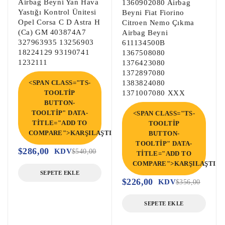
Airbag Beyni Yan Hava
1360902080 Airbag
numarası ile aynı olmalıdır, aksi takdirde parça düzgün
Yastığı Kontrol Ünitesi
Beyni Fiat Fiorino
çalışmayacaktır.
Opel Corsa C D Astra H
Citroen Nemo Çıkma
(Ca) GM 403874A7
Airbag Beyni
327963935 13256903
611134500B
18224129 93190741
1367508080
1232111
1376423080
1372897080
<SPAN CLASS="TS-
1383824080
TOOLTIP
1371007080 XXX
BUTTON-
TOOLTIP" DATA-
<SPAN CLASS="TS-
TITLE="ADD TO
TOOLTIP
COMPARE">KARŞILAŞTIR</SPAN>
BUTTON-
TOOLTIP" DATA-
$
286,00
KDV
$
540,00
TITLE="ADD TO
COMPARE">KARŞILAŞTIR<
SEPETE EKLE
$
226,00
KDV
$
356,00
SEPETE EKLE