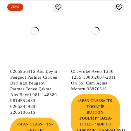
-52%
0265956416 Abs Beyni
Chevrolet Aveo T250
Peugeot Partner Citroen
T255 T300 2007-2011
Berlingo Peugeot
Ön Sol Cam Açma
Partner Tepee Çıkma
Motoru 96870316
Abs Beyni 9811148380
9814554480
<SPAN CLASS="TS-
0265244988
TOOLTIP
2265106516
BUTTON-
TOOLTIP" DATA-
<SPAN CLASS="TS-
TITLE="ADD TO
TOOLTIP
COMPARE">KARŞILAŞTIR<