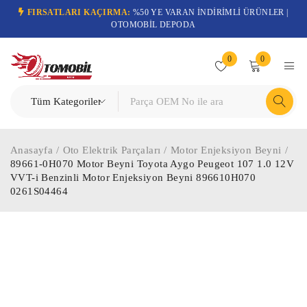
FIRSATLARI KAÇIRMA:
%50 YE VARAN İNDİRİMLİ ÜRÜNLER |
OTOMOBİL DEPODA
0
0
Anasayfa
/
Oto Elektrik Parçaları
/
Motor Enjeksiyon Beyni
/
89661-0H070 Motor Beyni Toyota Aygo Peugeot 107 1.0 12V
VVT-i Benzinli Motor Enjeksiyon Beyni 896610H070
0261S04464
-68%