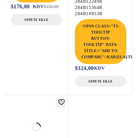
284B12249R
$
176,00
KDV
$
350,00
284B15364R
284B18853R
SEPETE EKLE
<SPAN CLASS="TS-
TOOLTIP
BUTTON-
TOOLTIP" DATA-
TITLE="ADD TO
COMPARE">KARŞILAŞTIR<
$
324,00
KDV
SEPETE EKLE