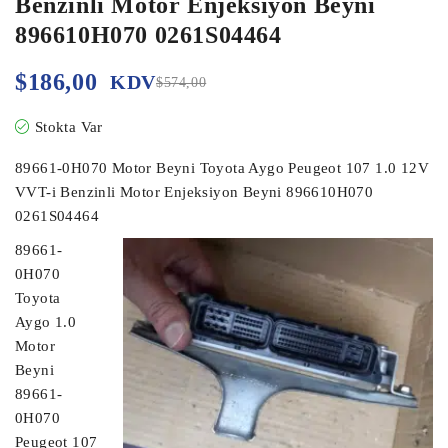
Benzinli Motor Enjeksiyon Beyni
896610H070 0261S04464
$
186,00
KDV
$
574,00
Stokta Var
89661-0H070 Motor Beyni Toyota Aygo Peugeot 107 1.0 12V
VVT-i Benzinli Motor Enjeksiyon Beyni 896610H070
0261S04464
89661-
0H070
Toyota
Aygo 1.0
Motor
Beyni
89661-
0H070
Peugeot 107