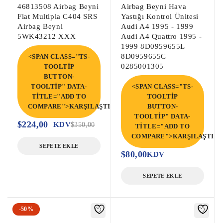
46813508 Airbag Beyni
Airbag Beyni Hava
Fiat Multipla C404 SRS
Yastığı Kontrol Ünitesi
Airbag Beyni
Audi A4 1995 - 1999
5WK43212 XXX
Audi A4 Quattro 1995 -
1999 8D0959655L
8D0959655C
<SPAN CLASS="TS-
0285001305
TOOLTIP
BUTTON-
TOOLTIP" DATA-
<SPAN CLASS="TS-
TITLE="ADD TO
TOOLTIP
COMPARE">KARŞILAŞTIR</SPAN>
BUTTON-
TOOLTIP" DATA-
$
224,00
KDV
$
350,00
TITLE="ADD TO
COMPARE">KARŞILAŞTIR<
SEPETE EKLE
$
80,00
KDV
SEPETE EKLE
-50%