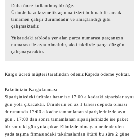
Daha önce kullanılmış bir öğe.
896610H070 Toyota Aygo 1.0 Motor Beyni
Üründe bazı kozmetik aşınma izleri bulunabilir ancak
896610H070 Peugeot 107 1.0 Motor Beyni
tamamen çalışır durumdadır ve amaçlandığı gibi
çalışmaktadır.
0261S04464 Toyota Aygo 1.0 Motor Beyni
Yukarıdaki tabloda yer alan parça numarası parçanızın
0261S04464 Peugeot 107 1.0 Motor Beyni
numarası ile aynı olmalıdır, aksi takdirde parça düzgün
çalışmayacaktır.
89661-0H070 / 896610H070 / 0261S04464
89661-0H070 Motor Beyni / 896610H070 Motor Beyni /
Kargo ücreti müşteri tarafından ödenir.Kapıda ödeme yoktur.
0261S04464 Motor Beyni
Paketinizin Kargolanması
89661-0H070 Motor Beyni
Siparişinizdeki ürünler hazır ise 17:00 a kadarki siparişler aynı
gün yola çıkacaktır. Ürünlerin en az 1 tanesi depoda olması
89661-0H070 Toyota Aygo 1.0 Motor Beyni / 89661-0H070
durumunda 17:00 a kadar tamamlanan siparişlerinizde aynı
Peugeot 107 1.0 Motor Beyni
gün , 17:00 dan sonra tamamlanan siparişlerinizde ise paket
bir sonraki gün yola çıkar. Elimizde olmayan nedenlerden
896610H070 Toyota Aygo 1.0 Motor Beyni / 896610H070
yada taşıma firmasındaki takılmalardan ötürü bu süre 2 güne
Peugeot 107 1.0 Motor Beyni