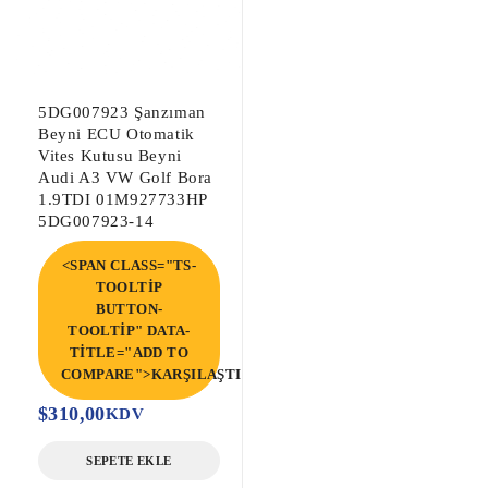
5DG007923 Şanzıman
Beyni ECU Otomatik
Vites Kutusu Beyni
Audi A3 VW Golf Bora
1.9TDI 01M927733HP
5DG007923-14
<SPAN CLASS="TS-
TOOLTIP
BUTTON-
TOOLTIP" DATA-
TITLE="ADD TO
COMPARE">KARŞILAŞTIR</SPAN>
$
310,00
KDV
SEPETE EKLE