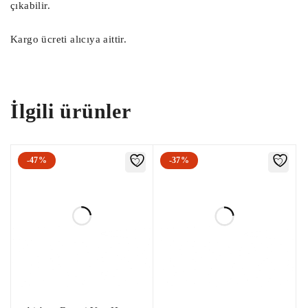
çıkabilir.
0261S04464 Toyota Aygo 1.0 Motor Beyni / 0261S04464
Kargo ücreti alıcıya aittir.
Peugeot 107 1.0 Motor Beyni
89661-0H070 Toyota Aygo 1.0 Motor Beyni / 89661-0H070
Peugeot 107 1.0 Motor Beyni
İlgili ürünler
896610H070 Toyota Aygo 1.0 Motor Beyni / 896610H070
Peugeot 107 1.0 Motor Beyni
-47%
-37%
0261S04464 Toyota Aygo 1.0 Motor Beyni / 0261S04464
Peugeot 107 1.0 Motor Beyni
ÇIKMA PARÇA :
Daha önce kullanılmış bir öğe.
Üründe bazı kozmetik aşınma izleri bulunabilir ancak
tamamen çalışır durumdadır ve amaçlandığı gibi çalışmaktadır.
Yukarıdaki tabloda yer alan parça numarası parçanızın