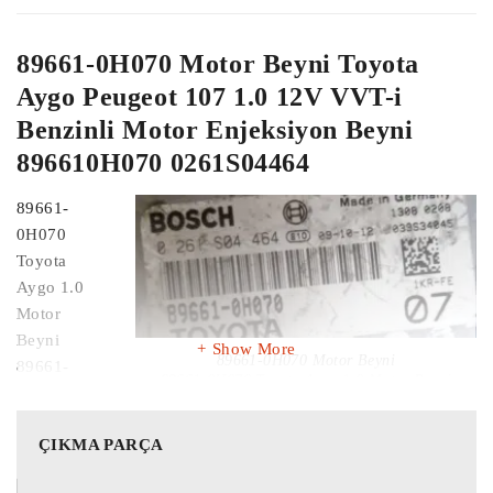
89661-0H070 Motor Beyni Toyota
Aygo Peugeot 107 1.0 12V VVT-i
Benzinli Motor Enjeksiyon Beyni
896610H070 0261S04464
89661-
0H070
Toyota
Aygo 1.0
Motor
Beyni
Show More
89661-0H070 Motor Beyni
89661-
89661-0H070 Toyota Aygo 1.0 Motor Beyni
0H070
89661-0H070 Peugeot 107 1.0 Motor Beyni
Peugeot 107
896610H070 Toyota Aygo 1.0 Motor Beyni
896610H070 Peugeot 107 1.0 Motor Beyni
ÇIKMA PARÇA
1.0 Motor
0261S04464 Toyota Aygo 1.0 Motor Beyni
Beyni
0261S04464 Peugeot 107 1.0 Motor Beyni