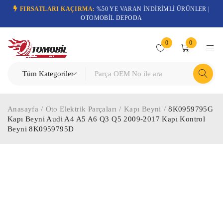
FIRSATLARI KAÇIRMA:
%50 YE VARAN İNDİRİMLİ ÜRÜNLER |
OTOMOBİL DEPODA
0
0
Anasayfa
/
Oto Elektrik Parçaları
/
Kapı Beyni
/
8K0959795G
Kapı Beyni Audi A4 A5 A6 Q3 Q5 2009-2017 Kapı Kontrol
Beyni 8K0959795D
-56%