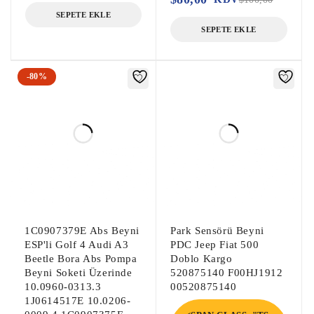
Yakıt Pompa Beyni, Enjektör Beyni, 
SEPETE EKLE
Hibrit Kontrol Modülü,

SEPETE EKLE
Audi A4 Kapı Beyni, Audi A4 Kapı Kontrol 
-80%
Ünitesi, Audi A4 Çıkma Kapı Beyni,

Audi A5 Kapı Beyni, Audi A5 Kapı Kontrol 
Ünitesi, Audi A5 Çıkma Kapı Beyni,

Audi A6 Kapı Beyni, Audi A6 Kapı Kontrol 
Ünitesi, Audi A6 Çıkma Kapı Beyni,

Audi Q3 Kapı Beyni, Audi Q3 Kapı Kontrol 
Ünitesi, Audi Q3 Çıkma Kapı Beyni,

Audi Q5 Kapı Beyni, Audi Q5 Kapı Kontrol 
Ünitesi, Audi Q5 Çıkma Kapı Beyni,
1C0907379E Abs Beyni
Park Sensörü Beyni
ESP'li Golf 4 Audi A3
PDC Jeep Fiat 500
Beetle Bora Abs Pompa
Doblo Kargo
Beyni Soketi Üzerinde
520875140 F00HJ1912
10.0960-0313.3
00520875140
1J0614517E 10.0206-