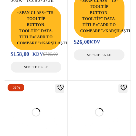
0009.4 1C0907375E
<SPAN CLASS="TS-
TOOLTIP
<SPAN CLASS="TS-
BUTTON-
TOOLTIP
TOOLTIP" DATA-
BUTTON-
TITLE="ADD TO
TOOLTIP" DATA-
COMPARE">KARŞILAŞTIR<
TITLE="ADD TO
$
26,00
KDV
COMPARE">KARŞILAŞTIR</SPAN>
$
158,00
KDV
$
786,00
SEPETE EKLE
SEPETE EKLE
-53%