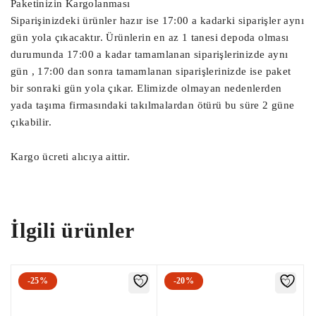
Paketinizin Kargolanması
Far Beyni, Led Far Beyni, Led Beyni,

Siparişinizdeki ürünler hazır ise 17:00 a kadarki siparişler aynı
Sam Beyni, Çıkma Sam Beyni, Arka Sam 
gün yola çıkacaktır. Ürünlerin en az 1 tanesi depoda olması
Beyni, Ön Sam Beyni,

durumunda 17:00 a kadar tamamlanan siparişlerinizde aynı
gün , 17:00 dan sonra tamamlanan siparişlerinizde ise paket
EPC Beyni, Çıkma EPC Beyni, Çıkma EPC,

bir sonraki gün yola çıkar. Elimizde olmayan nedenlerden
yada taşıma firmasındaki takılmalardan ötürü bu süre 2 güne
Çıkma BSM Sigorta Kutusu, BSM Beyni, 
çıkabilir.
Çıkma Bsm Beyni

Çıkma BSİ Sigorta Kutusu, Bsi Beyni, 
Kargo ücreti alıcıya aittir.
Çıkma Bsi Beyni

Çıkma İç Sigorta Kutusu, Çıkma Sigorta 
Kutusu, Çıkma Sigorta Tablası,

Çıkma Body Beyni, Çıkma Bsi Body Beyni, 
İlgili ürünler
Body Beyni, Bsi Beyni,

Abs Beyni, Çıkma Abs Pompa Beyni, Çıkma 
Abs Beyni,

-25%
-20%
Akü Beyni, Akü Dağıtıcı Beyni, Akü 