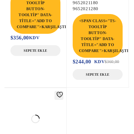
9652021180
TOOLTIP
9652021280
BUTTON-
TOOLTIP" DATA-
TITLE="ADD TO
<SPAN CLASS="TS-
COMPARE">KARŞILAŞTIR</SPAN>
TOOLTIP
BUTTON-
$
356,00
KDV
TOOLTIP" DATA-
TITLE="ADD TO
COMPARE">KARŞILAŞTIR<
SEPETE EKLE
$
244,00
KDV
$
360,00
SEPETE EKLE