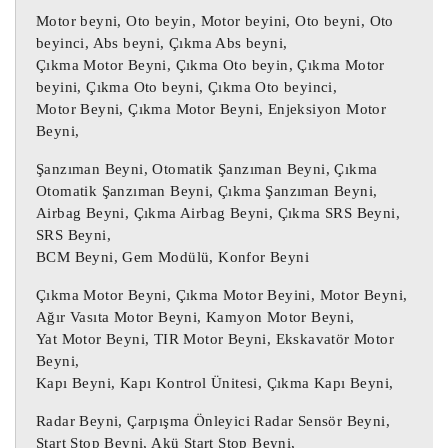
Motor beyni, Oto beyin, Motor beyini, Oto beyni, Oto
8K0959795G / 8K0959795D

beyinci, Abs beyni, Çıkma Abs beyni,
Çıkma Motor Beyni, Çıkma Oto beyin, Çıkma Motor
8K0959795G Kapı Beyni / 8K0959795G Kapı 
beyini, Çıkma Oto beyni, Çıkma Oto beyinci,
Beyni

Motor Beyni, Çıkma Motor Beyni, Enjeksiyon Motor
8K0959795G Kapı Beyni / 8K0959795G Kapı 
Beyni,
Beyni

Şanzıman Beyni, Otomatik Şanzıman Beyni, Çıkma
Otomatik Şanzıman Beyni, Çıkma Şanzıman Beyni,
 Daha önce kullanılmış bir 
ÇIKMA PARÇA :
Airbag Beyni, Çıkma Airbag Beyni, Çıkma SRS Beyni,
öğe.

SRS Beyni,
Üründe bazı kozmetik aşınma izleri 
BCM Beyni, Gem Modülü, Konfor Beyni
bulunabilir ancak tamamen çalışır 
Çıkma Motor Beyni, Çıkma Motor Beyini, Motor Beyni,
durumdadır ve amaçlandığı gibi 
Ağır Vasıta Motor Beyni, Kamyon Motor Beyni,
çalışmaktadır.

Yat Motor Beyni, TIR Motor Beyni, Ekskavatör Motor
Yukarıdaki tabloda yer alan parça 
Beyni,
numarası parçanızın numarası ile aynı 
Kapı Beyni, Kapı Kontrol Ünitesi, Çıkma Kapı Beyni,
olmalıdır, aksi takdirde parça düzgün 
Radar Beyni, Çarpışma Önleyici Radar Sensör Beyni,
çalışmayacaktır.

Start Stop Beyni, Akü Start Stop Beyni,