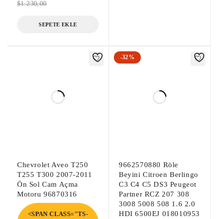
$
1.230,00
SEPETE EKLE
-32%
Chevrolet Aveo T250
9662570880 Röle
T255 T300 2007-2011
Beyini Citroen Berlingo
Ön Sol Cam Açma
C3 C4 C5 DS3 Peugeot
Motoru 96870316
Partner RCZ 207 308
3008 5008 508 1.6 2.0
HDI 6500EJ 018010953
<SPAN CLASS="TS-