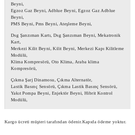
Çıkma Motor Beyni, Çıkma Motor Beyini, 
Beyni,
Motor Beyni,

Egzoz Gaz Beyni, Adblue Beyni, Egzoz Gaz Adblue
Ağır Vasıta Motor Beyni, Kamyon Motor 
Beyni,
PMS Beyni, Pms Beyni, Ateşleme Beyni,
Beyni,

Yat Motor Beyni, TIR Motor Beyni, 
Dsg Şanzıman Kartı, Dsg Şanzıman Beyni, Mekatronik
Ekskavatör Motor Beyni,

Kart,
Kapı Beyni, Kapı Kontrol Ünitesi, Çıkma 
Merkezi Kilit Beyni, Kilit Beyni, Merkezi Kapı Kilitleme
Modülü,
Kapı Beyni,

Klima Kompresörü, Oto Klima, Araba klima
Kompresörü,
Radar Beyni, Çarpışma Önleyici Radar 
Sensör Beyni,

Çıkma Şarj Dinamosu, Çıkma Alternatör,
Lastik Basınç Sensörü, Çıkma Lastik Basınç Sensörü,
Start Stop Beyni, Akü Start Stop Beyni,

Yakıt Pompa Beyni, Enjektör Beyni, Hibrit Kontrol
Sanruf Motoru, Sanruf Beyni, Açılır 
Modülü,
Tavan Motoru,

Debriyaj Aksiyoneri, Vites Robotu, Vites 
Kargo ücreti müşteri tarafından ödenir.Kapıda ödeme yoktur.
Aksiyoneri, Debriyaj Robotu,

Far Beyni, Çıkma Far Beyni, Çıkma Led 