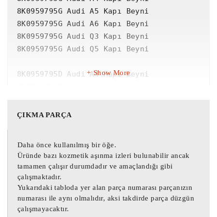
8K0959795G Audi A5 Kapı Beyni

8K0959795G Audi A6 Kapı Beyni

8K0959795G Audi Q3 Kapı Beyni

8K0959795G Audi Q5 Kapı Beyni

Show More
8K0959795D Audi A4 Kapı Beyni

8K0959795D Audi A5 Kapı Beyni

8K0959795D Audi A6 Kapı Beyni

8K0959795D Audi Q3 Kapı Beyni

ÇIKMA PARÇA
8K0959795D Audi Q5 Kapı Beyni

Daha önce kullanılmış bir öğe.
8K0959795G Kapı Beyni 8K0959795D

Üründe bazı kozmetik aşınma izleri bulunabilir ancak
8K0959795G Audi A4 Kapı Beyni 8K0959795D

tamamen çalışır durumdadır ve amaçlandığı gibi
8K0959795G Audi A5 Kapı Beyni 8K0959795D

çalışmaktadır.
8K0959795G Audi A6 Kapı Beyni 8K0959795D

Yukarıdaki tabloda yer alan parça numarası parçanızın
numarası ile aynı olmalıdır, aksi takdirde parça düzgün
8K0959795G Audi Q3 Kapı Beyni 8K0959795D

çalışmayacaktır.
8K0959795G Audi Q5 Kapı Beyni 8K0959795D
