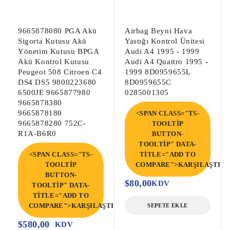
9665878080 PGA Akü
Airbag Beyni Hava
Sigorta Kutusu Akü
Yastığı Kontrol Ünitesi
Yönetim Kutusu BPGA
Audi A4 1995 - 1999
Akü Kontrol Kutusu
Audi A4 Quattro 1995 -
Peugeot 508 Citroen C4
1999 8D0959655L
DS4 DS5 9800223680
8D0959655C
6500JE 9665877980
0285001305
9665878380
9665878180
<SPAN CLASS="TS-
9665878280 752C-
TOOLTIP
R1A-B6R0
BUTTON-
TOOLTIP" DATA-
<SPAN CLASS="TS-
TITLE="ADD TO
TOOLTIP
COMPARE">KARŞILAŞTIR<
BUTTON-
$
80,00
KDV
TOOLTIP" DATA-
TITLE="ADD TO
COMPARE">KARŞILAŞTIR</SPAN>
SEPETE EKLE
$
580,00
KDV