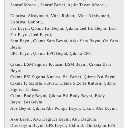
Sanruf Motoru, Sanruf Beyni, Açılır Tavan Motoru,
Motor beyni, Oto beyin, Motor beyini, 
Debriyaj Aksiyoneri, Vites Robotu, Vites Aksiyoneri,
Oto beyni, Oto beyinci, Abs beyni, Çıkma 
Debriyaj Robotu,
Abs beyni,

Far Beyni, Çıkma Far Beyni, Çıkma Led Far Beyni, Led
Çıkma Motor Beyni, Çıkma Oto beyin, 
Far Beyni, Led Beyni,
Çıkma Motor beyini, Çıkma Oto beyni, 
Sam Beyni, Çıkma Sam Beyni, Arka Sam Beyni, Ön Sam
Beyni,
Çıkma Oto beyinci,

EPC Beyni, Çıkma EPC Beyni, Çıkma EPC,
Motor Beyni, Çıkma Motor Beyni, 
Enjeksiyon Motor Beyni,

Çıkma BSM Sigorta Kutusu, BSM Beyni, Çıkma Bsm
Beyni
Çıkma BSİ Sigorta Kutusu, Bsi Beyni, Çıkma Bsi Beyni
Şanzıman Beyni, Otomatik Şanzıman Beyni, 
Çıkma İç Sigorta Kutusu, Çıkma Sigorta Kutusu, Çıkma
Çıkma Otomatik Şanzıman Beyni, Çıkma 
Sigorta Tablası,
Şanzıman Beyni,

Çıkma Body Beyni, Çıkma Bsi Body Beyni, Body
Airbag Beyni, Çıkma Airbag Beyni, Çıkma 
Beyni, Bsi Beyni,
SRS Beyni, SRS Beyni,

Abs Beyni, Çıkma Abs Pompa Beyni, Çıkma Abs Beyni,
BCM Beyni, Gem Modülü, Konfor Beyni

Akü Beyni, Akü Dağıtıcı Beyni, Akü Dağıtım,
Direksiyon Beyni, EPS Beyni, Hidrolik Direksiyon EPS