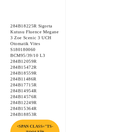
284B18225R Sigorta
Kutusu Fluence Megane
3 Zoe Scenic 3 UCH
Otomatik Vites
S180180060
BCM95/39/10 L3
284B12059R
284B15472R
284B18559R
284B11486R
284B17715R
284B14954R
284B14576R
284B12249R
284B15364R
284B18853R
<SPAN CLASS="TS-