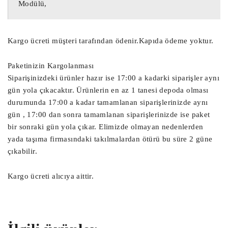
Modülü,
Çıkma Motor Beyni, Çıkma Motor Beyini, 
Motor Beyni,

Kargo ücreti müşteri tarafından ödenir.Kapıda ödeme yoktur.
Ağır Vasıta Motor Beyni, Kamyon Motor 
Beyni,

Paketinizin Kargolanması
Yat Motor Beyni, TIR Motor Beyni, 
Siparişinizdeki ürünler hazır ise 17:00 a kadarki siparişler aynı
Ekskavatör Motor Beyni,

gün yola çıkacaktır. Ürünlerin en az 1 tanesi depoda olması
durumunda 17:00 a kadar tamamlanan siparişlerinizde aynı
gün , 17:00 dan sonra tamamlanan siparişlerinizde ise paket
Radar Beyni, Çarpışma Önleyici Radar 
bir sonraki gün yola çıkar. Elimizde olmayan nedenlerden
Sensör Beyni,

yada taşıma firmasındaki takılmalardan ötürü bu süre 2 güne
Start Stop Beyni, Akü Start Stop Beyni,

çıkabilir.
Sanruf Motoru, Sanruf Beyni, Açılır 
Tavan Motoru,

Kargo ücreti alıcıya aittir.
Debriyaj Aksiyoneri, Vites Robotu, Vites 
Aksiyoneri, Debriyaj Robotu,

Far Beyni, Çıkma Far Beyni, Çıkma Led 