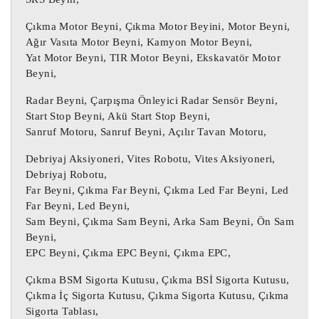
9674922080 Sigorta Kutusu

BSM-Z04-00 Sigorta Kutusu

Çıkma Motor Beyni, Çıkma Motor Beyini, Motor Beyni,
6500KK Sigorta Kutusu

Ağır Vasıta Motor Beyni, Kamyon Motor Beyni,
Yat Motor Beyni, TIR Motor Beyni, Ekskavatör Motor
Beyni,
9674922080 / BSM-Z04-00 / 6500KK / 
9810719280

Radar Beyni, Çarpışma Önleyici Radar Sensör Beyni,
9807428280 / 1607285280 / 6500KL

Start Stop Beyni, Akü Start Stop Beyni,
Sanruf Motoru, Sanruf Beyni, Açılır Tavan Motoru,
9674922080 Sigorta Kutusu / BSM-Z04-00 
Sigorta Kutusu / 6500KK Sigorta Kutusu

Debriyaj Aksiyoneri, Vites Robotu, Vites Aksiyoneri,
BSM-Z04-00 Sigorta Kutusu / BSM-Z04-00 
Debriyaj Robotu,
Sigorta Kutusu

Far Beyni, Çıkma Far Beyni, Çıkma Led Far Beyni, Led
Far Beyni, Led Beyni,
Sam Beyni, Çıkma Sam Beyni, Arka Sam Beyni, Ön Sam
 Daha önce kullanılmış bir 
ÇIKMA PARÇA :
Beyni,
öğe.

EPC Beyni, Çıkma EPC Beyni, Çıkma EPC,
Üründe bazı kozmetik aşınma izleri 
Çıkma BSM Sigorta Kutusu, Çıkma BSİ Sigorta Kutusu,
bulunabilir ancak tamamen çalışır 
Çıkma İç Sigorta Kutusu, Çıkma Sigorta Kutusu, Çıkma
durumdadır ve amaçlandığı gibi 
Sigorta Tablası,