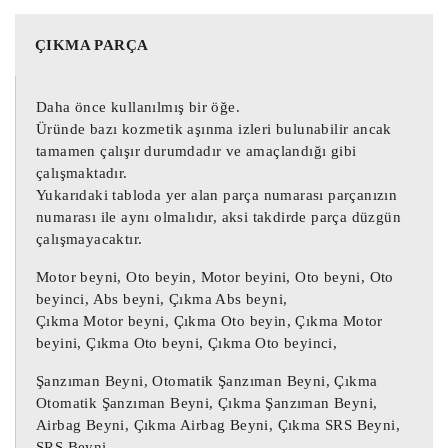
BSM-Z04-00 Pejo 508 Sigorta Kutusu

ÇIKMA PARÇA
6500KK Peugeot 508 Sigorta Kutusu

6500KK Citroen C5 Sigorta Kutusu

Daha önce kullanılmış bir öğe.
6500KK Citroen DS5 Sigorta Kutusu

Üründe bazı kozmetik aşınma izleri bulunabilir ancak
6500KK Pejo 508 Sigorta Kutusu

tamamen çalışır durumdadır ve amaçlandığı gibi
çalışmaktadır.
BSM-Z04-00 Sigorta Kutusu 6500KL

Yukarıdaki tabloda yer alan parça numarası parçanızın
numarası ile aynı olmalıdır, aksi takdirde parça düzgün
9674922080 Peugeot 508 Sigorta Kutusu 
çalışmayacaktır.
1607285280

BSM-Z04-00 Citroen C5 Sigorta Kutusu 
Motor beyni, Oto beyin, Motor beyini, Oto beyni, Oto
9807428280

beyinci, Abs beyni, Çıkma Abs beyni,
Çıkma Motor beyni, Çıkma Oto beyin, Çıkma Motor
6500KK Citroen DS5 Sigorta Kutusu BSM-
beyini, Çıkma Oto beyni, Çıkma Oto beyinci,
Z04-00

9810719280 Pejo 508 Sigorta Kutusu 
Şanzıman Beyni, Otomatik Şanzıman Beyni, Çıkma
9674922080

Otomatik Şanzıman Beyni, Çıkma Şanzıman Beyni,
Airbag Beyni, Çıkma Airbag Beyni, Çıkma SRS Beyni,
SRS Beyni,