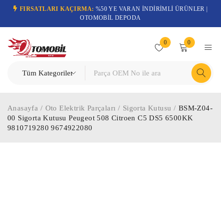
FIRSATLARI KAÇIRMA:
%50 YE VARAN İNDİRİMLİ ÜRÜNLER |
OTOMOBİL DEPODA
0
0
Anasayfa
/
Oto Elektrik Parçaları
/
Sigorta Kutusu
/
BSM-Z04-
00 Sigorta Kutusu Peugeot 508 Citroen C5 DS5 6500KK
9810719280 9674922080
-61%