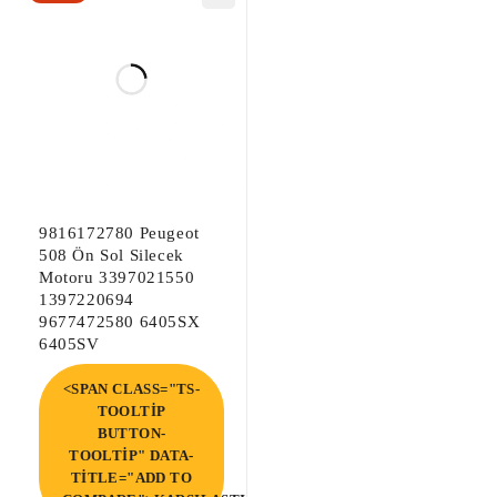
9816172780 Peugeot
508 Ön Sol Silecek
Motoru 3397021550
1397220694
9677472580 6405SX
6405SV
<SPAN CLASS="TS-
TOOLTIP
BUTTON-
TOOLTIP" DATA-
TITLE="ADD TO