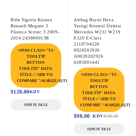
Peugeot 508 BSM Sigorta Kutusu, Peugeot 
508 Çıkma BSM Sigorta Kutusu,

Röle Sigorta Kutusu
Airbag Beyni Hava
Citroen C5 BSM Sigorta Kutusu, Citroen 
Renault Megane 3
Yastigi Kontrol Ünitesi
Fluence Scenic 3 2009-
Mercedes W211 W219
C5 Çıkma BSM Sigorta Kutusu,

2014 243800013R
E320 E-Class
Citroen DS5 BSM Sigorta Kutusu, Citroen 
2118704326
DS5 Çıkma BSM Sigorta Kutusu,
0028202926
<SPAN CLASS="TS-
A0028202926
TOOLTIP
0285001441
BUTTON-
TOOLTIP" DATA-
TITLE="ADD TO
<SPAN CLASS="TS-
COMPARE">KARŞILAŞTIR</SPAN>
TOOLTIP
BUTTON-
$
128,00
KDV
TOOLTIP" DATA-
TITLE="ADD TO
COMPARE">KARŞILAŞTIR<
SEPETE EKLE
$
98,00
KDV
$
180,00
SEPETE EKLE