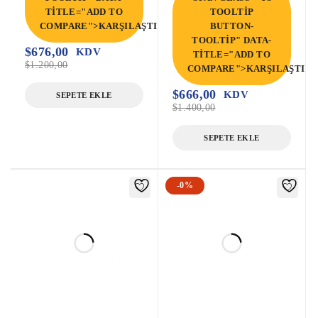
TITLE="ADD TO
TOOLTIP
COMPARE">KARŞILAŞTIR</SPAN>
BUTTON-
TOOLTIP" DATA-
$
676,00
KDV
TITLE="ADD TO
$
1.200,00
COMPARE">KARŞILAŞTIR<
$
666,00
KDV
SEPETE EKLE
$
1.400,00
SEPETE EKLE
-0%