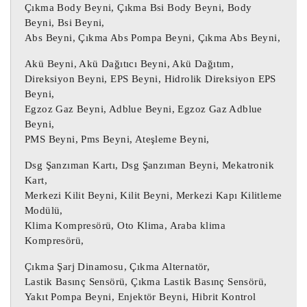
çalışmaktadır.

Çıkma Body Beyni, Çıkma Bsi Body Beyni, Body
Yukarıdaki tabloda yer alan parça 
Beyni, Bsi Beyni,
numarası parçanızın numarası ile aynı 
Abs Beyni, Çıkma Abs Pompa Beyni, Çıkma Abs Beyni,
olmalıdır, aksi takdirde parça düzgün 
Akü Beyni, Akü Dağıtıcı Beyni, Akü Dağıtım,
çalışmayacaktır.

Direksiyon Beyni, EPS Beyni, Hidrolik Direksiyon EPS
Beyni,
Motor beyni, Oto beyin, Motor beyini, 
Egzoz Gaz Beyni, Adblue Beyni, Egzoz Gaz Adblue
Beyni,
Oto beyni, Oto beyinci, Abs beyni, Çıkma 
PMS Beyni, Pms Beyni, Ateşleme Beyni,
Abs beyni,

Çıkma Motor beyni, Çıkma Oto beyin, 
Dsg Şanzıman Kartı, Dsg Şanzıman Beyni, Mekatronik
Çıkma Motor beyini, Çıkma Oto beyni, 
Kart,
Merkezi Kilit Beyni, Kilit Beyni, Merkezi Kapı Kilitleme
Çıkma Oto beyinci,

Modülü,
Klima Kompresörü, Oto Klima, Araba klima
Şanzıman Beyni, Otomatik Şanzıman Beyni, 
Kompresörü,
Çıkma Otomatik Şanzıman Beyni, Çıkma 
Çıkma Şarj Dinamosu, Çıkma Alternatör,
Şanzıman Beyni,

Lastik Basınç Sensörü, Çıkma Lastik Basınç Sensörü,
Airbag Beyni, Çıkma Airbag Beyni, Çıkma 
Yakıt Pompa Beyni, Enjektör Beyni, Hibrit Kontrol
SRS Beyni, SRS Beyni,
