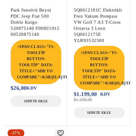
Park Sensörü Beyni
5Q0612181C Elektrikli
PDC Jeep Fiat 500
Fren Vakum Pompası
Doblo Kargo
VW Golf 7 A3 T-Cross
520875140 F00HJ1912
Octavia 3 Leon
00520875140
5Q0612175E
YLR93532500
<SPAN CLASS="TS-
TOOLTIP
<SPAN CLASS="TS-
BUTTON-
TOOLTIP
TOOLTIP" DATA-
BUTTON-
TITLE="ADD TO
TOOLTIP" DATA-
COMPARE">KARŞILAŞTIR</SPAN>
TITLE="ADD TO
COMPARE">KARŞILAŞTIR<
$
26,00
KDV
$
1.199,00
KDV
$
1.200,00
SEPETE EKLE
SEPETE EKLE
-17%