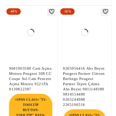
-44%
-52%
9681903580 Cam Açma
0265956416 Abs Beyni
Motoru Peugeot 308 CC
Peugeot Partner Citroen
Coupe Sol Cam Pencere
Berlingo Peugeot
Açma Motoru 9221FA
Partner Tepee Çıkma
0130822387
Abs Beyni 9811148380
9814554480
0265244988
<SPAN CLASS="TS-
2265106516
TOOLTIP
BUTTON-
TOOLTIP" DATA-
<SPAN CLASS="TS-