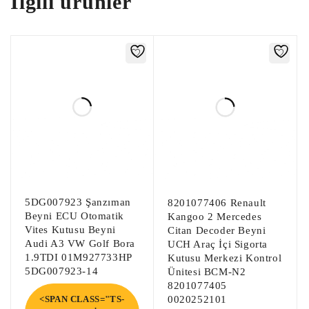
İlgili ürünler
Far Beyni, Led Far Beyni, Led Beyni,

Sam Beyni, Çıkma Sam Beyni, Arka Sam 
Beyni, Ön Sam Beyni,

EPC Beyni, Çıkma EPC Beyni, Çıkma EPC,

Çıkma BSM Sigorta Kutusu, Çıkma BSİ 
Sigorta Kutusu,

Çıkma İç Sigorta Kutusu, Çıkma Sigorta 
Kutusu, Çıkma Sigorta Tablası,

Çıkma Body Beyni, Çıkma Bsi Body Beyni, 
Body Beyni, Bsi Beyni,

5DG007923 Şanzıman
8201077406 Renault
Abs Beyni, Çıkma Abs Pompa Beyni, Çıkma 
Beyni ECU Otomatik
Kangoo 2 Mercedes
Abs Beyni,

Vites Kutusu Beyni
Citan Decoder Beyni
Audi A3 VW Golf Bora
UCH Araç İçi Sigorta
1.9TDI 01M927733HP
Kutusu Merkezi Kontrol
Akü Beyni, Akü Dağıtıcı Beyni, Akü 
5DG007923-14
Ünitesi BCM-N2
Dağıtım,

8201077405
Direksiyon Beyni, EPS Beyni, Hidrolik 
<SPAN CLASS="TS-
0020252101