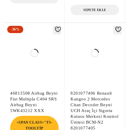
SEPETE EKLE
-36%
46813508 Airbag Beyni
8201077406 Renault
Fiat Multipla C404 SRS
Kangoo 2 Mercedes
Airbag Beyni
Citan Decoder Beyni
5WK43212 XXX
UCH Araç İçi Sigorta
Kutusu Merkezi Kontrol
Ünitesi BCM-N2
<SPAN CLASS="TS-
8201077405
TOOLTIP