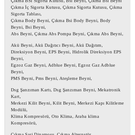
Çıkma BSİ Sigorta Kutusu, Bsi Beyni, Çıkma Bsi Beyni
Çıkma İç Sigorta Kutusu, Çıkma Sigorta Kutusu, Çıkma
Motor beyni, Oto beyin, Motor beyini, 
Sigorta Tablası,
Oto beyni, Oto beyinci, Abs beyni, Çıkma 
Çıkma Body Beyni, Çıkma Bsi Body Beyni, Body
Abs beyni,

Beyni, Bsi Beyni,
Çıkma Motor Beyni, Çıkma Oto beyin, 
Abs Beyni, Çıkma Abs Pompa Beyni, Çıkma Abs Beyni,
Çıkma Motor beyini, Çıkma Oto beyni, 
Akü Beyni, Akü Dağıtıcı Beyni, Akü Dağıtım,
Çıkma Oto beyinci,

Direksiyon Beyni, EPS Beyni, Hidrolik Direksiyon EPS
Motor Beyni, Çıkma Motor Beyni, 
Beyni,
Enjeksiyon Motor Beyni,

Egzoz Gaz Beyni, Adblue Beyni, Egzoz Gaz Adblue
Beyni,
Şanzıman Beyni, Otomatik Şanzıman Beyni, 
PMS Beyni, Pms Beyni, Ateşleme Beyni,
Çıkma Otomatik Şanzıman Beyni, Çıkma 
Dsg Şanzıman Kartı, Dsg Şanzıman Beyni, Mekatronik
Şanzıman Beyni,

Kart,
Airbag Beyni, Çıkma Airbag Beyni, Çıkma 
Merkezi Kilit Beyni, Kilit Beyni, Merkezi Kapı Kilitleme
SRS Beyni, SRS Beyni,

Modülü,
Klima Kompresörü, Oto Klima, Araba klima
BCM Beyni, Gem Modülü, Konfor Beyni

Kompresörü,
Çıkma Motor Beyni, Çıkma Motor Beyini, 
Çıkma Şarj Dinamosu, Çıkma Alternatör,