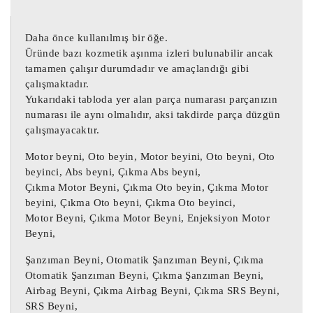
5WP4019405 Volkswagen Polo Motor Beyni

5WP4019405 VW Polo 1.2 Motor Beyni

Daha önce kullanılmış bir öğe.
5WP4019405 Polo 1.2 Motor Beyni

Üründe bazı kozmetik aşınma izleri bulunabilir ancak
tamamen çalışır durumdadır ve amaçlandığı gibi
03E906033L Motor Beyni 5WP4019405

çalışmaktadır.
5WP4019405 Volkswagen Polo Motor Beyni 
Yukarıdaki tabloda yer alan parça numarası parçanızın
numarası ile aynı olmalıdır, aksi takdirde parça düzgün
03E906033L

çalışmayacaktır.
03E906033L VW Polo 1.2 Motor Beyni 
5WP4019405

Motor beyni, Oto beyin, Motor beyini, Oto beyni, Oto
5WP4019405 Polo 1.2 Motor Beyni 
beyinci, Abs beyni, Çıkma Abs beyni,
Çıkma Motor Beyni, Çıkma Oto beyin, Çıkma Motor
03E906033L

beyini, Çıkma Oto beyni, Çıkma Oto beyinci,
03E906033L Volkswagen Polo Motor Beyni 
Motor Beyni, Çıkma Motor Beyni, Enjeksiyon Motor
5WP4019405

Beyni,
5WP4019405 VW Polo 1.2 Motor Beyni 
Şanzıman Beyni, Otomatik Şanzıman Beyni, Çıkma
03E906033L

Otomatik Şanzıman Beyni, Çıkma Şanzıman Beyni,
03E906033L Polo 1.2 Motor Beyni 
Airbag Beyni, Çıkma Airbag Beyni, Çıkma SRS Beyni,
5WP4019405

SRS Beyni,