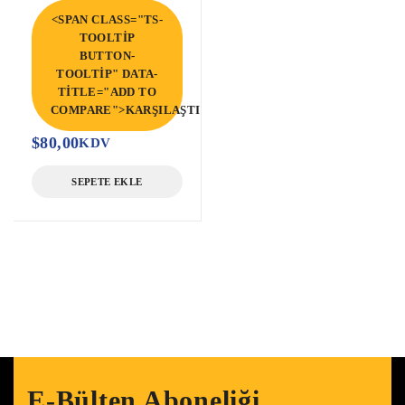
<SPAN CLASS="TS-
TOOLTIP
BUTTON-
TOOLTIP" DATA-
TITLE="ADD TO
COMPARE">KARŞILAŞTIR</SPAN>
$
80,00
KDV
SEPETE EKLE
E-Bülten Aboneliği