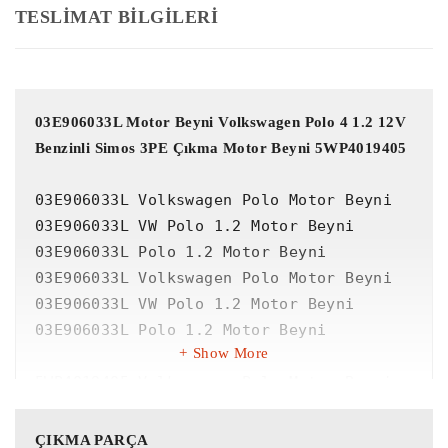
TESLİMAT BİLGİLERİ
03E906033L Motor Beyni Volkswagen Polo 4 1.2 12V 
Benzinli Simos 3PE Çıkma Motor Beyni 5WP4019405
03E906033L Volkswagen Polo Motor Beyni

03E906033L VW Polo 1.2 Motor Beyni

03E906033L Polo 1.2 Motor Beyni

03E906033L Volkswagen Polo Motor Beyni

03E906033L VW Polo 1.2 Motor Beyni

03E906033L Polo 1.2 Motor Beyni

Show More
5WP4019405 Volkswagen Polo Motor Beyni

5WP4019405 VW Polo 1.2 Motor Beyni

5WP4019405 Polo 1.2 Motor Beyni

ÇIKMA PARÇA