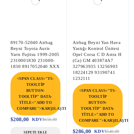
VW Polo 1.2 Motor Beyni, VW Polo 1.2 
Çıkma Motor Beyni, VW Polo 1.2 
Enjeksiyon Motor Beyni,

Polo 1.2 Motor Beyni, Polo 1.2 Çıkma 
Motor Beyni, Polo 1.2 Enjeksiyon Motor 
89170-52040 Airbag
Airbag Beyni Yan Hava
Beyni,
Beyni Toyota Auris
Yastığı Kontrol Ünitesi
Yaris Fujitsu 1999-2005
Opel Corsa C D Astra H
2310001830 231000-
(Ca) GM 403874A7
1830 8917052040 XXX
327963935 13256903
18224129 93190741
1232111
<SPAN CLASS="TS-
TOOLTIP
BUTTON-
<SPAN CLASS="TS-
TOOLTIP" DATA-
TOOLTIP
TITLE="ADD TO
BUTTON-
COMPARE">KARŞILAŞTIR</SPAN>
TOOLTIP" DATA-
TITLE="ADD TO
$
208,00
KDV
$
650,00
COMPARE">KARŞILAŞTIR<
$
286,00
KDV
$
540,00
SEPETE EKLE