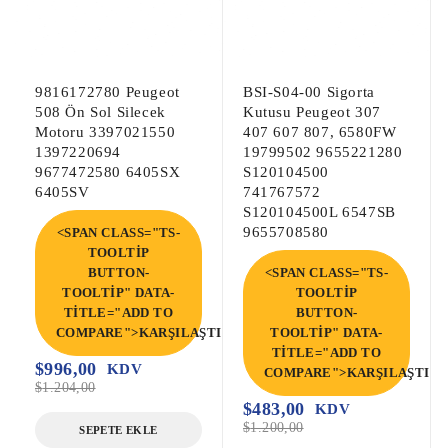
9816172780 Peugeot
BSI-S04-00 Sigorta
508 Ön Sol Silecek
Kutusu Peugeot 307
Motoru 3397021550
407 607 807, 6580FW
1397220694
19799502 9655221280
9677472580 6405SX
S120104500
6405SV
741767572
S120104500L 6547SB
9655708580
<SPAN CLASS="TS-
TOOLTIP
BUTTON-
<SPAN CLASS="TS-
TOOLTIP" DATA-
TOOLTIP
TITLE="ADD TO
BUTTON-
COMPARE">KARŞILAŞTIR</SPAN>
TOOLTIP" DATA-
TITLE="ADD TO
$
996,00
KDV
COMPARE">KARŞILAŞTIR<
$
1.204,00
$
483,00
KDV
$
1.200,00
SEPETE EKLE