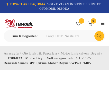
FIRSATLARI KAÇIRMA:
%50 YE VARAN İNDİRİMLİ ÜRÜNLER |
OTOMOBİL DEPODA
0
0
Anasayfa
/
Oto Elektrik Parçaları
/
Motor Enjeksiyon Beyni
/
03E906033L Motor Beyni Volkswagen Polo 4 1.2 12V
Benzinli Simos 3PE Çıkma Motor Beyni 5WP4019405
-76%