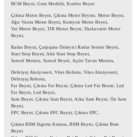
BCM Beyni, Gem Modülü, Konfor Beyni
03E906033L / 5WP4019405

Çıkma Motor Beyni, Çıkma Motor Beyini, Motor Beyni,
03E906033L Motor Beyni / 03E906033L 
Ağır Vasıta Motor Beyni, Kamyon Motor Beyni,
Motor Beyni

Yat Motor Beyni, TIR Motor Beyni, Ekskavatör Motor
03E906033L Motor Beyni / 03E906033L 
Beyni,
Motor Beyni

Radar Beyni, Çarpışma Önleyici Radar Sensör Beyni,
Start Stop Beyni, Akü Start Stop Beyni,
 Daha önce kullanılmış bir 
ÇIKMA PARÇA :
Sanruf Motoru, Sanruf Beyni, Açılır Tavan Motoru,
öğe.

Debriyaj Aksiyoneri, Vites Robotu, Vites Aksiyoneri,
Üründe bazı kozmetik aşınma izleri 
Debriyaj Robotu,
bulunabilir ancak tamamen çalışır 
Far Beyni, Çıkma Far Beyni, Çıkma Led Far Beyni, Led
durumdadır ve amaçlandığı gibi 
Far Beyni, Led Beyni,
çalışmaktadır.

Sam Beyni, Çıkma Sam Beyni, Arka Sam Beyni, Ön Sam
Yukarıdaki tabloda yer alan parça 
Beyni,
EPC Beyni, Çıkma EPC Beyni, Çıkma EPC,
numarası parçanızın numarası ile aynı 
olmalıdır, aksi takdirde parça düzgün 
Çıkma BSM Sigorta Kutusu, BSM Beyni, Çıkma Bsm
çalışmayacaktır.

Beyni