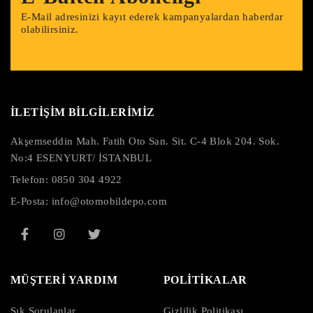
E-Mail adresinizi kayıt ederek kampanyalardan haberdar
olabilirsiniz.
İLETİŞİM BİLGİLERİMİZ
Akşemseddin Mah. Fatih Oto San. Sit. C-4 Blok 204. Sok.
No:4 ESENYURT/ İSTANBUL
Telefon:
0850 304 4922
E-Posta:
info@otomobildepo.com
MÜŞTERİ YARDIM
POLİTİKALAR
Sık Sorulanlar
Gizlilik Politikası