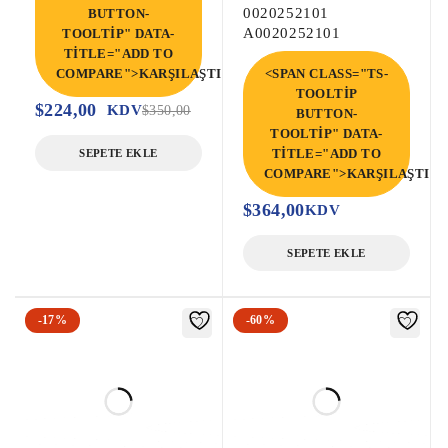
0020252101
BUTTON-
A0020252101
TOOLTIP" DATA-
TITLE="ADD TO
COMPARE">KARŞILAŞTIR</SPAN>
<SPAN CLASS="TS-
TOOLTIP
$
224,00
KDV
$
350,00
BUTTON-
TOOLTIP" DATA-
TITLE="ADD TO
SEPETE EKLE
COMPARE">KARŞILAŞTIR<
$
364,00
KDV
SEPETE EKLE
-17%
-60%