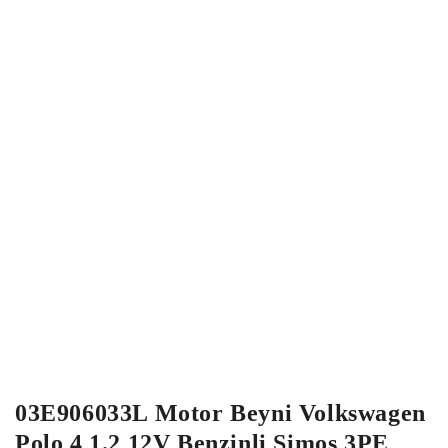
03E906033L Motor Beyni Volkswagen
Polo 4 1.2 12V Benzinli Simos 3PE