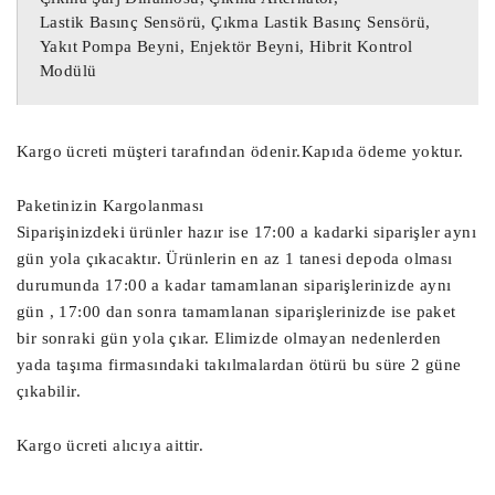
Motor Beyni,

Lastik Basınç Sensörü, Çıkma Lastik Basınç Sensörü,
Yakıt Pompa Beyni, Enjektör Beyni, Hibrit Kontrol
Ağır Vasıta Motor Beyni, Kamyon Motor 
Modülü
Beyni,

Yat Motor Beyni, TIR Motor Beyni, 
Ekskavatör Motor Beyni,

Kargo ücreti müşteri tarafından ödenir.Kapıda ödeme yoktur.
Radar Beyni, Çarpışma Önleyici Radar 
Paketinizin Kargolanması
Sensör Beyni,

Siparişinizdeki ürünler hazır ise 17:00 a kadarki siparişler aynı
Start Stop Beyni, Akü Start Stop Beyni,

gün yola çıkacaktır. Ürünlerin en az 1 tanesi depoda olması
Sanruf Motoru, Sanruf Beyni, Açılır 
durumunda 17:00 a kadar tamamlanan siparişlerinizde aynı
Tavan Motoru,

gün , 17:00 dan sonra tamamlanan siparişlerinizde ise paket
bir sonraki gün yola çıkar. Elimizde olmayan nedenlerden
yada taşıma firmasındaki takılmalardan ötürü bu süre 2 güne
Debriyaj Aksiyoneri, Vites Robotu, Vites 
çıkabilir.
Aksiyoneri, Debriyaj Robotu,

Far Beyni, Çıkma Far Beyni, Çıkma Led 
Kargo ücreti alıcıya aittir.
Far Beyni, Led Far Beyni, Led Beyni,

Sam Beyni, Çıkma Sam Beyni, Arka Sam 