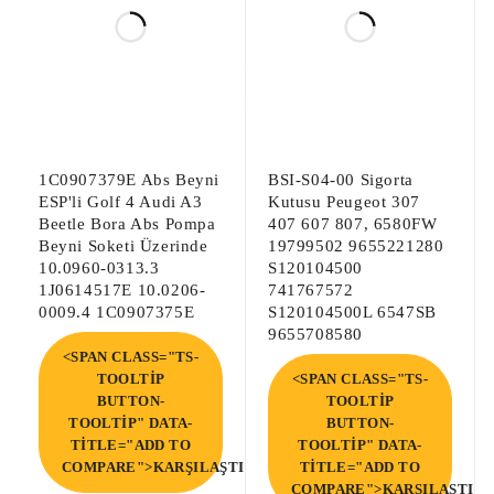
1C0907379E Abs Beyni
BSI-S04-00 Sigorta
ESP'li Golf 4 Audi A3
Kutusu Peugeot 307
Beetle Bora Abs Pompa
407 607 807, 6580FW
Beyni Soketi Üzerinde
19799502 9655221280
10.0960-0313.3
S120104500
1J0614517E 10.0206-
741767572
0009.4 1C0907375E
S120104500L 6547SB
9655708580
<SPAN CLASS="TS-
TOOLTIP
<SPAN CLASS="TS-
BUTTON-
TOOLTIP
TOOLTIP" DATA-
BUTTON-
TITLE="ADD TO
TOOLTIP" DATA-
COMPARE">KARŞILAŞTIR</SPAN>
TITLE="ADD TO
COMPARE">KARŞILAŞTIR<