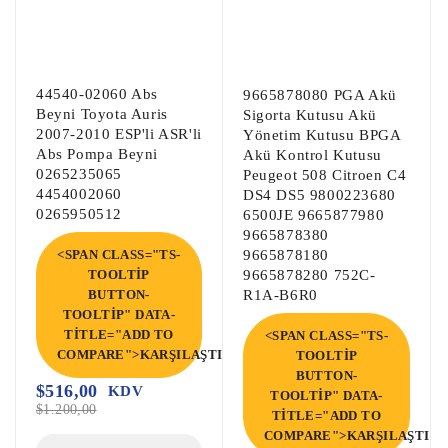
Body Beyni, Bsi Beyni,

Abs Beyni, Çıkma Abs Pompa Beyni, Çıkma 
Abs Beyni,

44540-02060 Abs
9665878080 PGA Akü
Beyni Toyota Auris
Sigorta Kutusu Akü
Akü Beyni, Akü Dağıtıcı Beyni, Akü 
2007-2010 ESP'li ASR'li
Yönetim Kutusu BPGA
Dağıtım,

Abs Pompa Beyni
Akü Kontrol Kutusu
0265235065
Peugeot 508 Citroen C4
Direksiyon Beyni, EPS Beyni, Hidrolik 
4454002060
DS4 DS5 9800223680
Direksiyon EPS Beyni,

0265950512
6500JE 9665877980
Egzoz Gaz Beyni, Adblue Beyni, Egzoz Gaz 
9665878380
<SPAN CLASS="TS-
9665878180
Adblue Beyni,

TOOLTIP
9665878280 752C-
PMS Beyni, Pms Beyni, Ateşleme Beyni,

BUTTON-
R1A-B6R0
TOOLTIP" DATA-
Dsg Şanzıman Kartı, Dsg Şanzıman Beyni, 
TITLE="ADD TO
<SPAN CLASS="TS-
COMPARE">KARŞILAŞTIR</SPAN>
TOOLTIP
Mekatronik Kart,

BUTTON-
Merkezi Kilit Beyni, Kilit Beyni, 
$
516,00
KDV
TOOLTIP" DATA-
$
1.200,00
Merkezi Kapı Kilitleme Modülü,

TITLE="ADD TO
COMPARE">KARŞILAŞTIR<
Klima Kompresörü, Oto Klima, Araba klima 