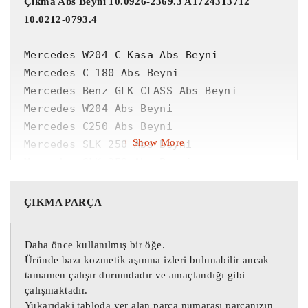
Çıkma Abs Beyni 10.0926-2369.3 A1724313712 
10.0212-0793.4
Mercedes W204 C Kasa Abs Beyni

Mercedes C 180 Abs Beyni

Mercedes-Benz GLK-CLASS Abs Beyni

Mercedes W204 Abs Beyni

Mercedes C250 Abs Beyni

Show More
Mercedes SLK 250 Abs Beyni

Mercedes GLK 350 Abs Beyni

Mercedes W204 C Kasa Abs Beyni

ÇIKMA PARÇA
Mercedes C 180 Abs Beyni

Mercedes-Benz GLK-CLASS Abs Beyni

Daha önce kullanılmış bir öğe.
Mercedes W204 Abs Beyni

Üründe bazı kozmetik aşınma izleri bulunabilir ancak
Mercedes C250 Abs Beyni

tamamen çalışır durumdadır ve amaçlandığı gibi
Mercedes SLK 250 Abs Beyni

çalışmaktadır.
Mercedes GLK 350 Abs Beyni

Yukarıdaki tabloda yer alan parça numarası parçanızın