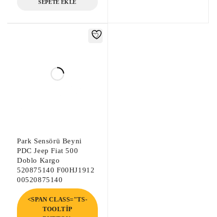
SEPETE EKLE
Park Sensörü Beyni
PDC Jeep Fiat 500
Doblo Kargo
520875140 F00HJ1912
00520875140
<SPAN CLASS="TS-
TOOLTIP