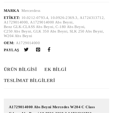
MARKA
Mercerdess
ETIKET:
10.0212-0793.4
,
10.0926-2369.3
,
A1724313712
,
A1729014000
,
A1729014000 Abs Beyni
,
Benz GLK-CLASS Abs Beyni
,
C-180 Abs Beyni
,
C250 Abs Beyni
,
GLK 350 Abs Beyni
,
SLK 250 Abs Beyni
,
W204 Abs Beyni
OEM:
A1729014000
PAYLAŞ
ÜRÜN BILGISI
EK BILGI
TESLİMAT BİLGİLERİ
A1729014000 Abs Beyni Mercedes W204 C Class 