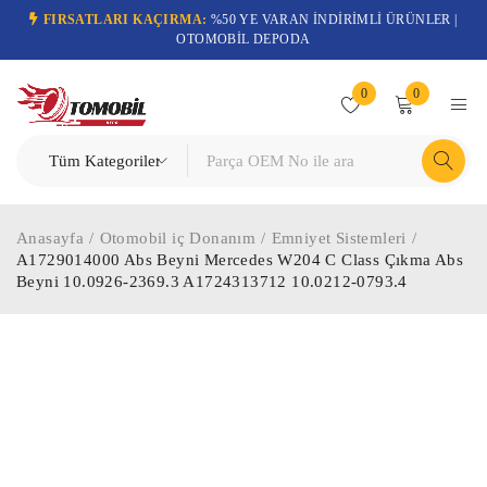
FIRSATLARI KAÇIRMA:
%50 YE VARAN İNDİRİMLİ ÜRÜNLER |
OTOMOBİL DEPODA
0
0
Anasayfa
/
Otomobil iç Donanım
/
Emniyet Sistemleri
/
A1729014000 Abs Beyni Mercedes W204 C Class Çıkma Abs
Beyni 10.0926-2369.3 A1724313712 10.0212-0793.4
-25%