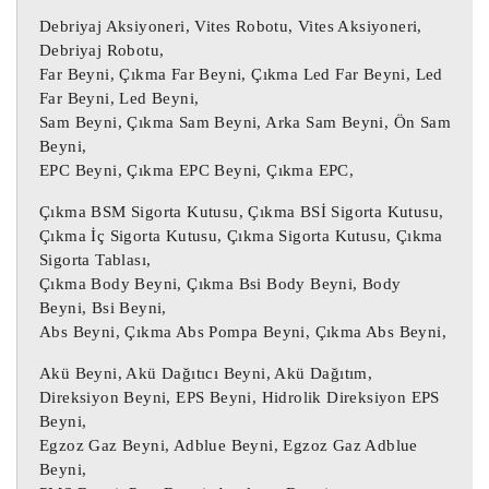
Beyni

Debriyaj Aksiyoneri, Vites Robotu, Vites Aksiyoneri,
Debriyaj Robotu,
 Daha önce kullanılmış bir 
ÇIKMA PARÇA :
Far Beyni, Çıkma Far Beyni, Çıkma Led Far Beyni, Led
Far Beyni, Led Beyni,
öğe.

Sam Beyni, Çıkma Sam Beyni, Arka Sam Beyni, Ön Sam
Üründe bazı kozmetik aşınma izleri 
Beyni,
bulunabilir ancak tamamen çalışır 
EPC Beyni, Çıkma EPC Beyni, Çıkma EPC,
durumdadır ve amaçlandığı gibi 
Çıkma BSM Sigorta Kutusu, Çıkma BSİ Sigorta Kutusu,
çalışmaktadır.

Çıkma İç Sigorta Kutusu, Çıkma Sigorta Kutusu, Çıkma
Yukarıdaki tabloda yer alan parça 
Sigorta Tablası,
numarası parçanızın numarası ile aynı 
Çıkma Body Beyni, Çıkma Bsi Body Beyni, Body
olmalıdır, aksi takdirde parça düzgün 
Beyni, Bsi Beyni,
çalışmayacaktır.

Abs Beyni, Çıkma Abs Pompa Beyni, Çıkma Abs Beyni,
Akü Beyni, Akü Dağıtıcı Beyni, Akü Dağıtım,
Motor Beyni, Oto beyin, Motor beyini, 
Direksiyon Beyni, EPS Beyni, Hidrolik Direksiyon EPS
Oto beyni, Oto beyinci, Abs beyni, Çıkma 
Beyni,
Abs beyni,

Egzoz Gaz Beyni, Adblue Beyni, Egzoz Gaz Adblue
Beyni,
Çıkma Motor Beyni, Çıkma Oto beyin, 