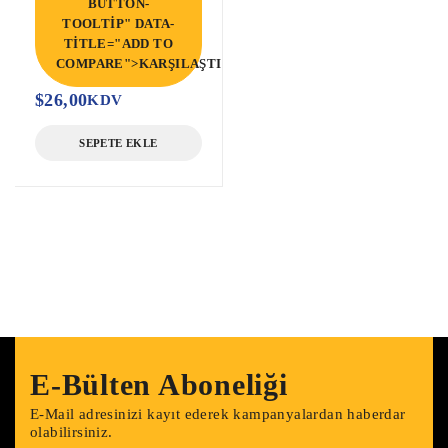
BUTTON-
TOOLTIP" DATA-
TITLE="ADD TO
COMPARE">KARŞILAŞTIR</SPAN>
$
26,00
KDV
SEPETE EKLE
E-Bülten Aboneliği
E-Mail adresinizi kayıt ederek kampanyalardan haberdar
olabilirsiniz.