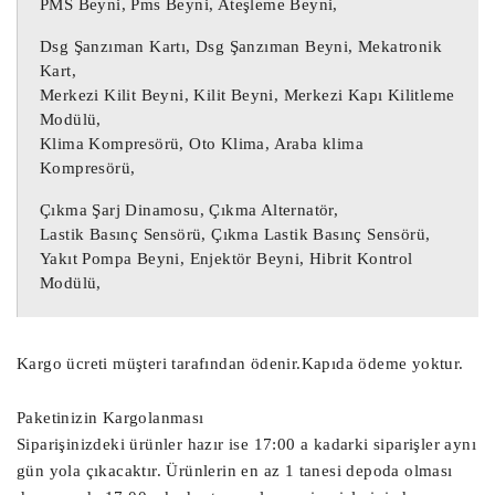
PMS Beyni, Pms Beyni, Ateşleme Beyni,
Çıkma Motor beyini, Çıkma Oto beyni, 
Çıkma Oto beyinci,

Dsg Şanzıman Kartı, Dsg Şanzıman Beyni, Mekatronik
Kart,
Merkezi Kilit Beyni, Kilit Beyni, Merkezi Kapı Kilitleme
Şanzıman Beyni, Otomatik Şanzıman Beyni, 
Modülü,
Çıkma Otomatik Şanzıman Beyni, Çıkma 
Klima Kompresörü, Oto Klima, Araba klima
Şanzıman Beyni,

Kompresörü,
Airbag Beyni, Çıkma Airbag Beyni, Çıkma 
Çıkma Şarj Dinamosu, Çıkma Alternatör,
SRS Beyni, SRS Beyni,

Lastik Basınç Sensörü, Çıkma Lastik Basınç Sensörü,
Yakıt Pompa Beyni, Enjektör Beyni, Hibrit Kontrol
Çıkma Motor Beyni, Çıkma Motor Beyini, 
Modülü,
Motor Beyni,

Ağır Vasıta Motor Beyni, Kamyon Motor 
Beyni,

Kargo ücreti müşteri tarafından ödenir.Kapıda ödeme yoktur.
Yat Motor Beyni, TIR Motor Beyni, 
Ekskavatör Motor Beyni,

Paketinizin Kargolanması
Siparişinizdeki ürünler hazır ise 17:00 a kadarki siparişler aynı
Radar Beyni, Çarpışma Önleyici Radar 
gün yola çıkacaktır. Ürünlerin en az 1 tanesi depoda olması