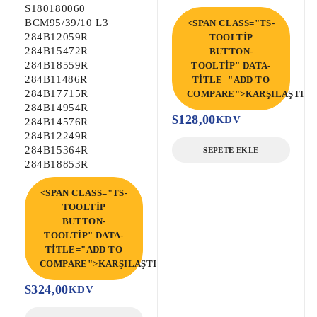
S180180060
BCM95/39/10 L3
<SPAN CLASS="TS-
284B12059R
TOOLTIP
284B15472R
BUTTON-
284B18559R
TOOLTIP" DATA-
284B11486R
TITLE="ADD TO
284B17715R
COMPARE">KARŞILAŞTIR<
284B14954R
$
128,00
KDV
284B14576R
284B12249R
284B15364R
SEPETE EKLE
284B18853R
<SPAN CLASS="TS-
TOOLTIP
BUTTON-
TOOLTIP" DATA-
TITLE="ADD TO
COMPARE">KARŞILAŞTIR</SPAN>
$
324,00
KDV