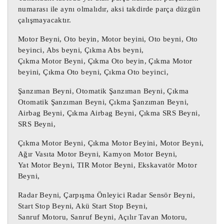
numarası ile aynı olmalıdır, aksi takdirde parça düzgün
çalışmayacaktır.
A1729014000 Abs Beyni,

C-180 Abs Beyni,

Motor Beyni, Oto beyin, Motor beyini, Oto beyni, Oto
Benz GLK-CLASS Abs Beyni,

beyinci, Abs beyni, Çıkma Abs beyni,
Çıkma Motor Beyni, Çıkma Oto beyin, Çıkma Motor
W204 Abs Beyni,

beyini, Çıkma Oto beyni, Çıkma Oto beyinci,
C250 Abs Beyni,

SLK 250 Abs Beyni,

Şanzıman Beyni, Otomatik Şanzıman Beyni, Çıkma
GLK 350 Abs Beyni,

Otomatik Şanzıman Beyni, Çıkma Şanzıman Beyni,
Airbag Beyni, Çıkma Airbag Beyni, Çıkma SRS Beyni,
A1729014000, 10.0926-2369.3,

SRS Beyni,
A1724313712, 10.0212-0793.4,

A1729014000 Abs Beyni,

Çıkma Motor Beyni, Çıkma Motor Beyini, Motor Beyni,
Ağır Vasıta Motor Beyni, Kamyon Motor Beyni,
Yat Motor Beyni, TIR Motor Beyni, Ekskavatör Motor
A1729014000 / 10.0926-2369.3

Beyni,
A1724313712 / 10.0212-0793.4

A1729014000 Abs Beyni / A1729014000 Abs 
Radar Beyni, Çarpışma Önleyici Radar Sensör Beyni,
Beyni

Start Stop Beyni, Akü Start Stop Beyni,
Sanruf Motoru, Sanruf Beyni, Açılır Tavan Motoru,
A1729014000 Abs Beyni / A1729014000 Abs 