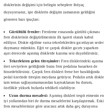
disklerinin değişimi için belirgin sebeplere ihtiyaç
duyuyorsanız, işte disklerin değişim zamanının geldiğini
gösteren bazı ipuçları:
Gürültülü frenler:
Frenleme esnasında gürültü çıkması
fren disklerinin değiştirilmesinin ilk işareti olarak kabul
ediliyor. Diskte eğrilme varsa tekerleklerden gıcırdayan sesler
duymanız mümkün. Eğri ve çarpık diskler gıcırtı yaparken
aşırı derecede aşınmış disklerde kazıma sesi duyabilirsiniz.
Tekerlekten gelen titreşimler:
Fren disklerindeki aşınma
ileri seviyelere geldiğinde bunu fren pedalına basarken de
hissedebilirsiniz. Çarpık fren diskleri frene her basıldığında
pedal üzerinde titreşim meydana getiriyor. Pedalın artık diskle
tam temas sağlayamamasından kaynaklanan bu durum,
özellikle yüksek hızlarda tehlikeli olabiliyor.
Uzun durma mesafesi:
Aşınmış diskleri tespit etmenin en
iyi yollarından biri de durma mesafelerini karşılaştırmak. Eski
fren mesafelerinize göre aracınız artık daha geç duruyorsa