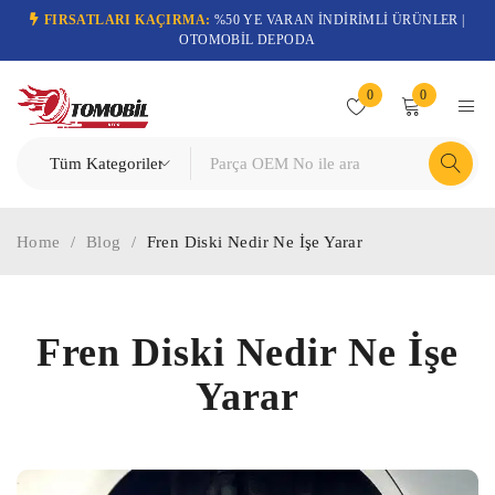
FIRSATLARI KAÇIRMA:
%50 YE VARAN İNDİRİMLİ ÜRÜNLER |
OTOMOBİL DEPODA
0
0
Home
/
Blog
/
Fren Diski Nedir Ne İşe Yarar
Fren Diski Nedir Ne İşe
Yarar